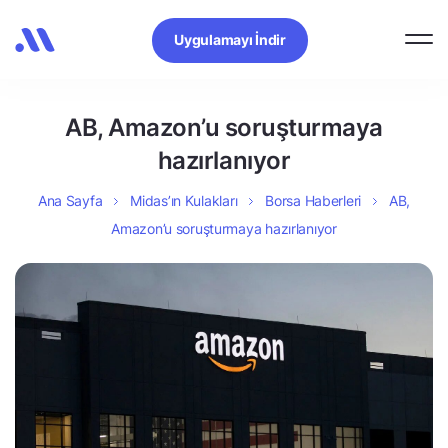
Uygulamayı İndir
AB, Amazon’u soruşturmaya
hazırlanıyor
Ana Sayfa
Midas’ın Kulakları
Borsa Haberleri
AB,
Amazon’u soruşturmaya hazırlanıyor