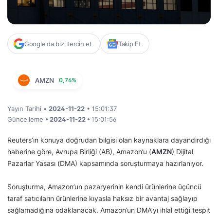
Google'da bizi tercih et
Takip Et
AMZN
0,76%
Yayın Tarihi •
2024-11-22
• 15:01:37
Güncelleme
• 2024-11-22 •
15:01:56
Reuters’ın konuya doğrudan bilgisi olan kaynaklara dayandırdığı
haberine göre, Avrupa Birliği (AB), Amazon’u (
AMZN
) Dijital
Pazarlar Yasası (DMA) kapsamında soruşturmaya hazırlanıyor.
Soruşturma, Amazon’un pazaryerinin kendi ürünlerine üçüncü
taraf satıcıların ürünlerine kıyasla haksız bir avantaj sağlayıp
sağlamadığına odaklanacak. Amazon’un DMA’yı ihlal ettiği tespit