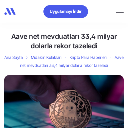
Uygulamayı İndir
Aave net mevduatları 33,4 milyar
dolarla rekor tazeledi
Ana Sayfa
Midas’ın Kulakları
Kripto Para Haberleri
Aave
net mevduatları 33,4 milyar dolarla rekor tazeledi