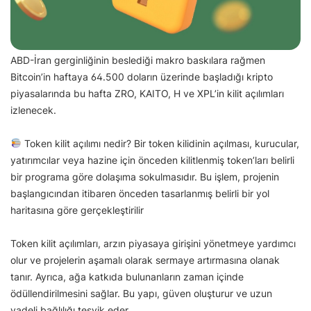
ABD-İran gerginliğinin beslediği makro baskılara rağmen
Bitcoin’in haftaya 64.500 doların üzerinde başladığı kripto
piyasalarında bu hafta ZRO, KAITO, H ve XPL’in kilit açılımları
izlenecek.
Token kilit açılımı nedir? Bir token kilidinin açılması, kurucular,
yatırımcılar veya hazine için önceden kilitlenmiş token’ları belirli
bir programa göre dolaşıma sokulmasıdır. Bu işlem, projenin
başlangıcından itibaren önceden tasarlanmış belirli bir yol
haritasına göre gerçekleştirilir
Token kilit açılımları, arzın piyasaya girişini yönetmeye yardımcı
olur ve projelerin aşamalı olarak sermaye artırmasına olanak
tanır. Ayrıca, ağa katkıda bulunanların zaman içinde
ödüllendirilmesini sağlar. Bu yapı, güven oluşturur ve uzun
vadeli bağlılığı teşvik eder.