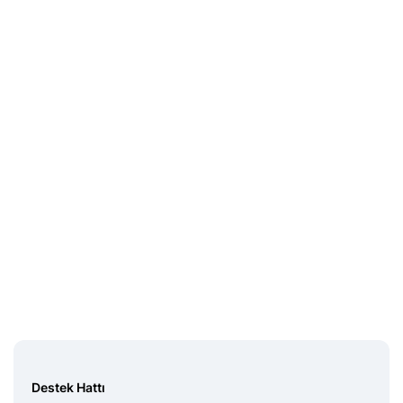
Midas Sorumluluk
Beyanı
Destek Hattı