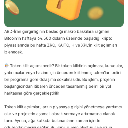
ABD-İran gerginliğinin beslediği makro baskılara rağmen
Bitcoin’in haftaya 64.500 doların üzerinde başladığı kripto
piyasalarında bu hafta ZRO, KAITO, H ve XPL’in kilit açılımları
izlenecek.
Token kilit açılımı nedir? Bir token kilidinin açılması, kurucular,
yatırımcılar veya hazine için önceden kilitlenmiş token’ları belirli
bir programa göre dolaşıma sokulmasıdır. Bu işlem, projenin
başlangıcından itibaren önceden tasarlanmış belirli bir yol
haritasına göre gerçekleştirilir
Token kilit açılımları, arzın piyasaya girişini yönetmeye yardımcı
olur ve projelerin aşamalı olarak sermaye artırmasına olanak
tanır. Ayrıca, ağa katkıda bulunanların zaman içinde
ödüllendirilmesini sağlar. Bu yapı, güven oluşturur ve uzun