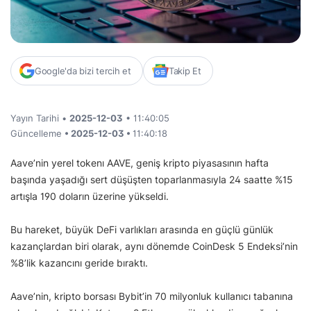
Google'da bizi tercih et
Takip Et
Yayın Tarihi •
2025-12-03
• 11:40:05
Güncelleme
• 2025-12-03 •
11:40:18
Aave’nin yerel tokenı AAVE, geniş kripto piyasasının hafta
başında yaşadığı sert düşüşten toparlanmasıyla 24 saatte %15
artışla 190 doların üzerine yükseldi.
Bu hareket, büyük DeFi varlıkları arasında en güçlü günlük
kazançlardan biri olarak, aynı dönemde CoinDesk 5 Endeksi’nin
%8’lik kazancını geride bıraktı.
Aave’nin, kripto borsası Bybit’in 70 milyonluk kullanıcı tabanına