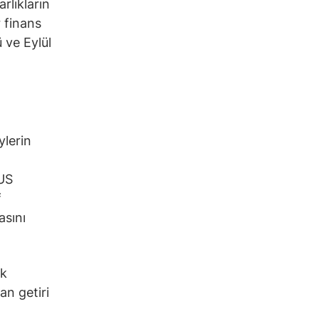
rlıkların
r finans
 ve Eylül
ylerin
IUS
f
asını
ık
an getiri