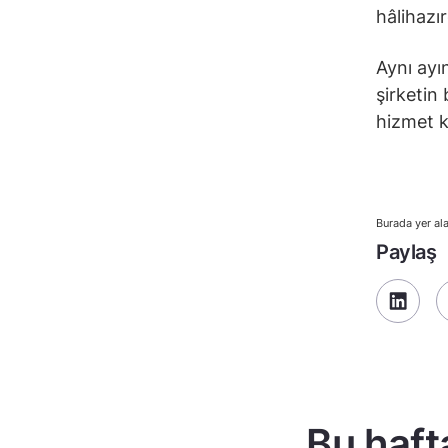
hâlihazı
Aynı ayı
şirketin 
hizmet k
Burada yer ala
Paylaş
Bu haft