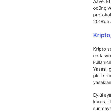
Aave, Eth
ödünç ve
protokol
2018’de 
Kripto
Kripto s
enflasyo
kullanıc
Yasası, 
platform
yasakla
Eylül ay
kurarak 
sunmaya 