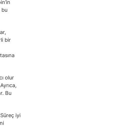
in’in
a bu
ar,
i bir
itasına
cı olur
 Ayrıca,
r. Bu
 Süreç iyi
ni