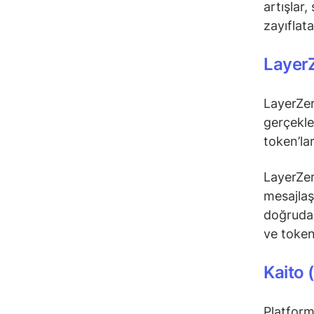
artışlar,
zayıflatab
Layer
LayerZer
gerçekle
token’la
LayerZero
mesajlaş
doğrudan 
ve token
Kaito 
Platform