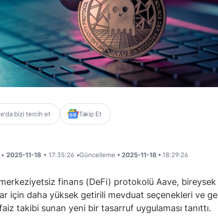
'da bizi tercih et
Takip Et
i •
2025-11-18
• 17:35:26
•
Güncelleme
• 2025-11-18 •
18:29:26
merkeziyetsiz finans (DeFi) protokolü Aave, bireysek
ılar için daha yüksek getirili mevduat seçenekleri ve g
faiz takibi sunan yeni bir tasarruf uygulaması tanıttı.