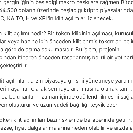
 gerginliğinin beslediği makro baskılara rağmen Bitco
64.500 doların üzerinde başladığı kripto piyasalarınd
, KAITO, H ve XPL’in kilit açılımları izlenecek.
kilit açılımı nedir? Bir token kilidinin açılması, kurucul
lar veya hazine için önceden kilitlenmiş token’ları belirl
 göre dolaşıma sokulmasıdır. Bu işlem, projenin
cından itibaren önceden tasarlanmış belirli bir yol har
ekleştirilir
lit açılımları, arzın piyasaya girişini yönetmeye yardım
lerin aşamalı olarak sermaye artırmasına olanak tanır.
ıda bulunanların zaman içinde ödüllendirilmesini sağla
en oluşturur ve uzun vadeli bağlılığı teşvik eder.
ken kilit açılımları bazı riskleri de beraberinde getirir.
ezse, fiyat dalgalanmalarına neden olabilir ve arzda a