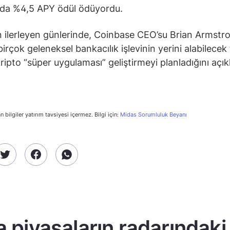
rda %4,5 APY ödül ödüyordu.
n ilerleyen günlerinde, Coinbase CEO’su Brian Armstr
birçok geleneksel bankacılık işlevinin yerini alabilecek
ripto “süper uygulaması” geliştirmeyi planladığını açıkl
n bilgiler yatırım tavsiyesi içermez. Bilgi için:
Midas Sorumluluk Beyanı
a piyasaların radarındaki