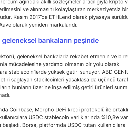
ereum ağındaki akıllı sözleşmeler aracılığıyla kripto va
rilmesini ve alınmasını kolaylaştıran merkeziyetsiz bi
üdür. Kasım 2017’de ETHLend olarak piyasaya sürüldü
Aave olarak yeniden markalandı.
, geleneksel bankaların peşinde
ektörü, geleneksel bankalarla rekabet etmenin ve bire
nla mücadelesine yardımcı olmanın bir yolu olarak
ılara stablecoin’lerde yüksek getiri sunuyor. ABD GEN
getiri sağlayan stabilcoinleri yasaklasa da üçüncü tara
ların bunların üzerine inşa edilmiş getiri ürünleri sunm
madı.
ında Coinbase, Morpho DeFi kredi protokolü ile ortakl
kullanıcılara USDC stablecoin varlıklarında %10,8’e var
başladı. Borsa, platformda USDC tutan kullanıcılara