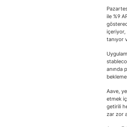
Pazartes
ile %9 A
gösterec
içeriyor
tanıyor 
Uygulama
stableco
anında p
bekleme l
Aave, ye
etmek iç
getirili
zar zor