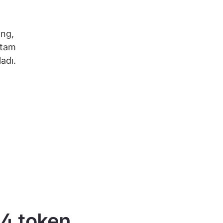
ong,
 tam
adı.
 4 token