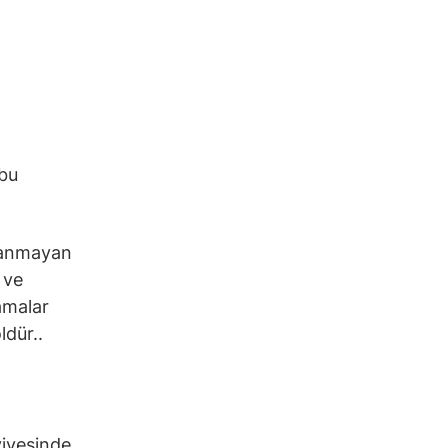
 bu
ayanmayan
 ve
lamalar
ldür..
viyesinde