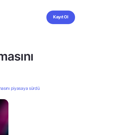
Kayıt Ol
masını
masını piyasaya sürdü