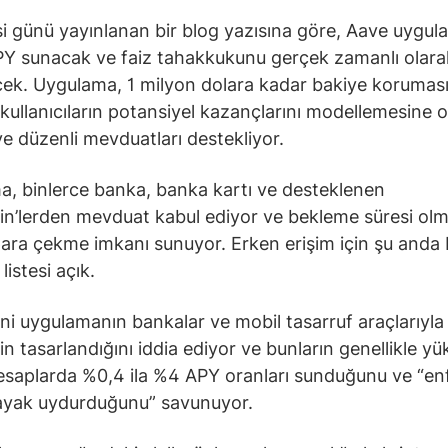
i günü yayınlanan bir blog yazısına göre, Aave uygu
PY sunacak ve faiz tahakkukunu gerçek zamanlı olara
ek. Uygulama, 1 milyon dolara kadar bakiye korumas
, kullanıcıların potansiyel kazançlarını modellemesine 
ve düzenli mevduatları destekliyor.
, binlerce banka, banka kartı ve desteklenen
in’lerden mevduat kabul ediyor ve bekleme süresi ol
ara çekme imkanı sunuyor. Erken erişim için şu anda 
istesi açık.
ni uygulamanın bankalar ve mobil tasarruf araçlarıyla
in tasarlandığını iddia ediyor ve bunların genellikle y
 hesaplarda %0,4 ila %4 APY oranları sunduğunu ve “e
 ayak uydurduğunu” savunuyor.