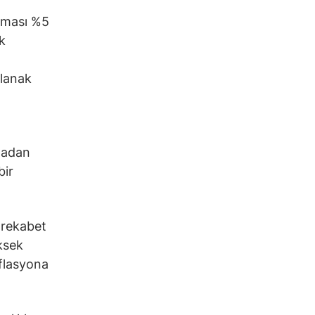
laması %5
k
ı
olanak
madan
bir
 rekabet
üksek
nflasyona