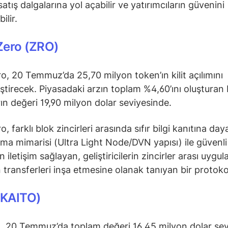
 satış dalgalarına yol açabilir ve yatırımcıların güvenini
ilir.
Zero (ZRO)
o, 20 Temmuz’da 25,70 milyon token’ın kilit açılımını
ştirecek. Piyasadaki arzın toplam %4,60’ını oluşturan
rın değeri 19,90 milyon dolar seviyesinde.
, farklı blok zincirleri arasında sıfır bilgi kanıtına d
ma mimarisi (Ultra Light Node/DVN yapısı) ile güvenli
iletişim sağlayan, geliştiricilerin zincirler arası uygu
 transferleri inşa etmesine olanak tanıyan bir protoko
(KAITO)
, 20 Temmuz’da toplam değeri 16,45 milyon dolar se