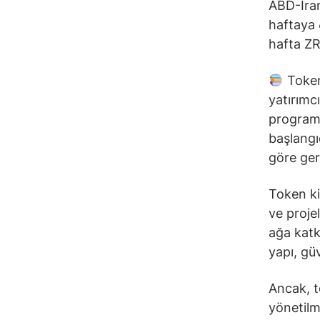
ABD-İran
haftaya 
hafta ZRO
Token 
yatırımcı
programa
başlangı
göre gerç
Token ki
ve proje
ağa katk
yapı, güv
Ancak, to
yönetilm