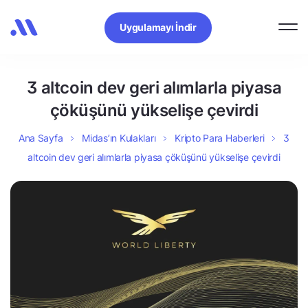
Uygulamayı İndir
3 altcoin dev geri alımlarla piyasa
çöküşünü yükselişe çevirdi
Ana Sayfa
Midas’ın Kulakları
Kripto Para Haberleri
3
altcoin dev geri alımlarla piyasa çöküşünü yükselişe çevirdi