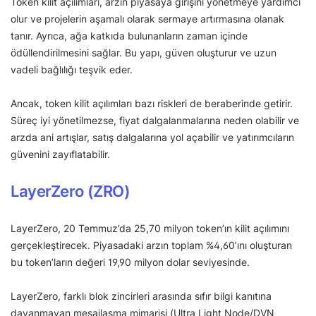
Token kilit açılımları, arzın piyasaya girişini yönetmeye yardımcı
olur ve projelerin aşamalı olarak sermaye artırmasına olanak
tanır. Ayrıca, ağa katkıda bulunanların zaman içinde
ödüllendirilmesini sağlar. Bu yapı, güven oluşturur ve uzun
vadeli bağlılığı teşvik eder.
Ancak, token kilit açılımları bazı riskleri de beraberinde getirir.
Süreç iyi yönetilmezse, fiyat dalgalanmalarına neden olabilir ve
arzda ani artışlar, satış dalgalarına yol açabilir ve yatırımcıların
güvenini zayıflatabilir.
LayerZero (ZRO)
LayerZero, 20 Temmuz’da 25,70 milyon token’ın kilit açılımını
gerçekleştirecek. Piyasadaki arzın toplam %4,60’ını oluşturan
bu token’ların değeri 19,90 milyon dolar seviyesinde.
LayerZero, farklı blok zincirleri arasında sıfır bilgi kanıtına
dayanmayan mesajlaşma mimarisi (Ultra Light Node/DVN