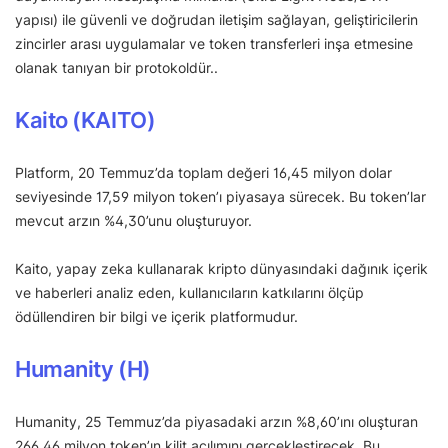
yapısı) ile güvenli ve doğrudan iletişim sağlayan, geliştiricilerin
zincirler arası uygulamalar ve token transferleri inşa etmesine
olanak tanıyan bir protokoldür..
Kaito (KAITO)
Platform, 20 Temmuz’da toplam değeri 16,45 milyon dolar
seviyesinde 17,59 milyon token’ı piyasaya sürecek. Bu token’lar
mevcut arzın %4,30’unu oluşturuyor.
Kaito, yapay zeka kullanarak kripto dünyasındaki dağınık içerik
ve haberleri analiz eden, kullanıcıların katkılarını ölçüp
ödüllendiren bir bilgi ve içerik platformudur.
Humanity (H)
Humanity, 25 Temmuz’da piyasadaki arzın %8,60’ını oluşturan
266,46 milyon token’ın kilit açılımını gerçekleştirecek. Bu