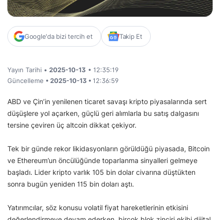
Google'da bizi tercih et
Takip Et
Yayın Tarihi •
2025-10-13
• 12:35:19
Güncelleme
• 2025-10-13 •
12:36:59
ABD ve Çin’in yenilenen ticaret savaşı kripto piyasalarında sert
düşüşlere yol açarken, güçlü geri alımlarla bu satış dalgasını
tersine çeviren üç altcoin dikkat çekiyor.
Tek bir günde rekor likidasyonların görüldüğü piyasada, Bitcoin
ve Ethereum’un öncülüğünde toparlanma sinyalleri gelmeye
başladı. Lider kripto varlık 105 bin dolar civarına düştükten
sonra bugün yeniden 115 bin doları aştı.
Yatırımcılar, söz konusu volatil fiyat hareketlerinin etkisini
değerlendirmeye devam ederken, birçok blok zinciri ekibi dijital