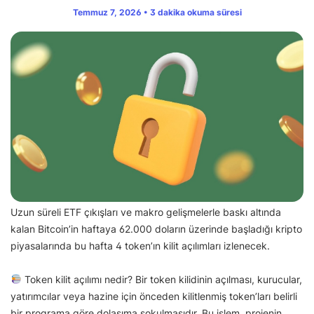
Temmuz 7, 2026 • 3 dakika okuma süresi
Uzun süreli ETF çıkışları ve makro gelişmelerle baskı altında
kalan Bitcoin’in haftaya 62.000 doların üzerinde başladığı kripto
piyasalarında bu hafta 4 token’ın kilit açılımları izlenecek.
Token kilit açılımı nedir? Bir token kilidinin açılması, kurucular,
yatırımcılar veya hazine için önceden kilitlenmiş token’ları belirli
bir programa göre dolaşıma sokulmasıdır. Bu işlem, projenin