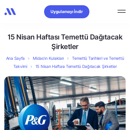
Uygulamayı İndir
15 Nisan Haftası Temettü Dağıtacak
Şirketler
Ana Sayfa
Midas’ın Kulakları
Temettü Tarihleri ve Temettü
Takvimi
15 Nisan Haftası Temettü Dağıtacak Şirketler