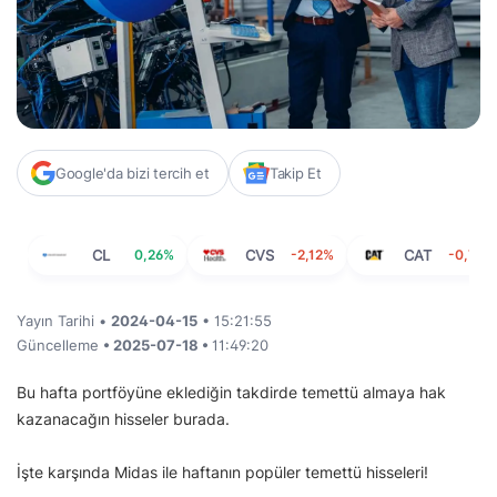
Google'da bizi tercih et
Takip Et
CL
0,26%
CVS
-2,12%
CAT
-0,71%
Yayın Tarihi •
2024-04-15
• 15:21:55
Güncelleme
• 2025-07-18 •
11:49:20
Bu hafta portföyüne eklediğin takdirde temettü almaya hak
kazanacağın hisseler burada.
İşte karşında Midas ile haftanın popüler temettü hisseleri!