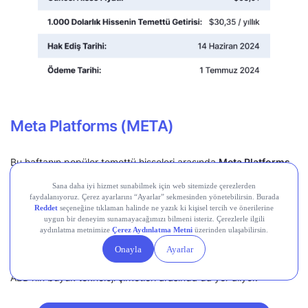
Meta Platforms (META)
Bu haftanın popüler temettü hisseleri arasında
Meta Platforms
(META)
da yer aldı.
Facebook, Instagram, WhatsApp
gibi
günlük hayatta sıklıkla kullandığımız uygulamaları tek çatı
altında birleştiren Meta, yıllık 0,41% temettü verimine sahip.
Şirket, Mark Zuckerberg, Dustin Moskovitz, Chris R. Hughes,
Andrew McCollum ve Eduardo P. Saverin tarafından 4 Şubat
2004’te kuruldu. Meta, “Muhteşem Yedili” olarak adlandırılan
ABD’nin büyük teknoloji şirketleri arasında da yer alıyor.