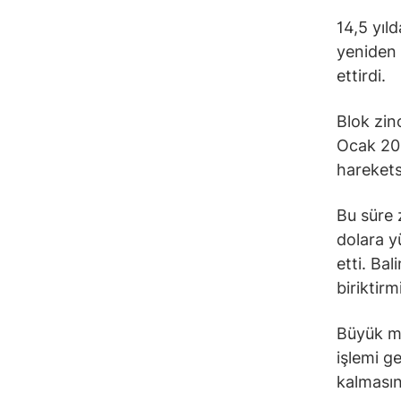
14,5 yıl
yeniden 
ettirdi.
Blok zin
Ocak 201
hareketsi
Bu süre 
dolara y
etti. Bal
biriktirmi
Büyük mi
işlemi g
kalmasın