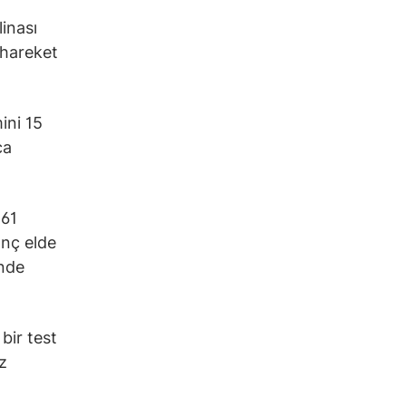
linası
 hareket
ini 15
ca
561
anç elde
inde
bir test
z