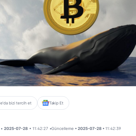
'da bizi tercih et
Takip Et
i •
2025-07-28
• 11:42:27
•
Güncelleme
• 2025-07-28 •
11:42:39