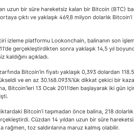
dan uzun bir süre hareketsiz kalan bir Bitcoin (BTC) ba
ortaya çıktı ve yaklaşık 469,8 milyon dolarlık Bitcoin’i
ciri izleme platformu Lookonchain, balinanın son işlem
1’de gerçekleştirdikten sonra yaklaşık 14,5 yıl boyun
z kaldığını açıkladı.
zarfında Bitcoin’in fiyatı yaklaşık 0,393 dolardan 118.
ükseldi ve en az 30.168.093%’lük dikkat çekici bir kaz
ina, Bitcoin’leri 13 Ocak 2011’den başlayarak iki gün iç
şti.
ktardaki Bitcoin’i taşımadan önce balina, 218 dolarlık 
erçekleştirdi. Cüzdan 14 yıldan uzun bir süre hareketsi
a rağmen, toz saldırılarına maruz kalmış olabilir.