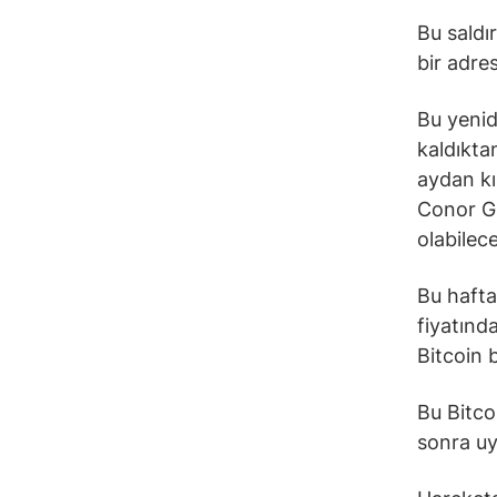
Bu saldır
bir adre
Bu yenid
kaldıkta
aydan kı
Conor Gro
olabilec
Bu hafta
fiyatınd
Bitcoin 
Bu Bitco
sonra uy