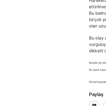
Harekets
ettirilm
Bu balin
birçok p
olan uzu
Bu olay a
vurguluy
dikkatli 
Burada yer ala
Bu içerik hazı
Görsel kayna
Paylaş