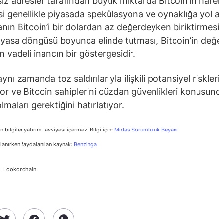
iz adresler tarafından büyük miktarda Bitcoin’in hare
esi genellikle piyasada spekülasyona ve oynaklığa yol aç
anın Bitcoin’i bir dolardan az değerdeyken biriktirmes
iyasa döngüsü boyunca elinde tutması, Bitcoin’in değ
n vadeli inancın bir göstergesidir.
ynı zamanda toz saldırılarıyla ilişkili potansiyel riskler
or ve Bitcoin sahiplerini cüzdan güvenlikleri konusun
olmaları gerektiğini hatırlatıyor.
n bilgiler yatırım tavsiyesi içermez. Bilgi için:
Midas Sorumluluk Beyanı
rlanırken faydalanılan kaynak:
Benzinga
k: Lookonchain