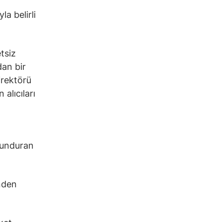
a belirli
tsiz
an bir
irektörü
 alıcıları
ulunduran
nden