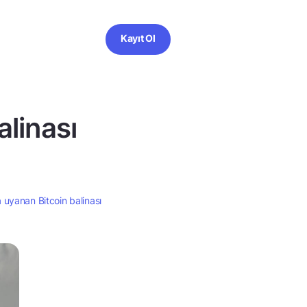
Kayıt Ol
alinası
a uyanan Bitcoin balinası