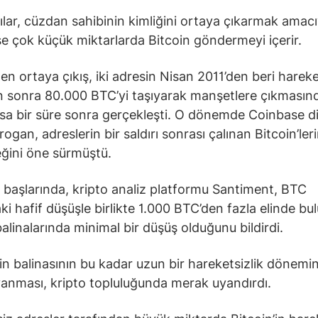
ılar, cüzdan sahibinin kimliğini ortaya çıkarmak amacıyl
se çok küçük miktarlarda Bitcoin göndermeyi içerir.
en ortaya çıkış, iki adresin Nisan 2011’den beri hareke
n sonra 80.000 BTC’yi taşıyarak manşetlere çıkmasınd
sa bir süre sonra gerçekleşti. O dönemde Coinbase d
gan, adreslerin bir saldırı sonrası çalınan Bitcoin’lerin
eğini öne sürmüştü.
 başlarında, kripto analiz platformu Santiment, BTC
aki hafif düşüşle birlikte 1.000 BTC’den fazla elinde b
balinalarında minimal bir düşüş olduğunu bildirdi.
in balinasının bu kadar uzun bir hareketsizlik dönemi
anması, kripto topluluğunda merak uyandırdı.