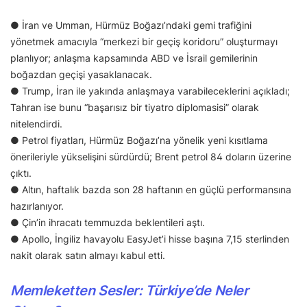
● İran ve Umman, Hürmüz Boğazı’ndaki gemi trafiğini
yönetmek amacıyla “merkezi bir geçiş koridoru” oluşturmayı
planlıyor; anlaşma kapsamında ABD ve İsrail gemilerinin
boğazdan geçişi yasaklanacak.
● Trump, İran ile yakında anlaşmaya varabileceklerini açıkladı;
Tahran ise bunu “başarısız bir tiyatro diplomasisi” olarak
nitelendirdi.
● Petrol fiyatları, Hürmüz Boğazı’na yönelik yeni kısıtlama
önerileriyle yükselişini sürdürdü; Brent petrol 84 doların üzerine
çıktı.
● Altın, haftalık bazda son 28 haftanın en güçlü performansına
hazırlanıyor.
● Çin’in ihracatı temmuzda beklentileri aştı.
● Apollo, İngiliz havayolu EasyJet’i hisse başına 7,15 sterlinden
nakit olarak satın almayı kabul etti.
Memleketten Sesler: Türkiye’de Neler