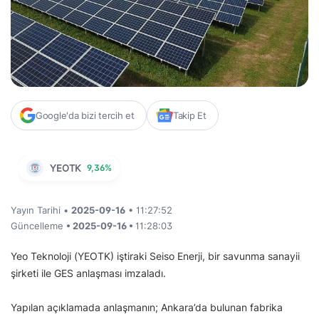
Google'da bizi tercih et
Takip Et
YEOTK
9,36%
Yayın Tarihi •
2025-09-16
• 11:27:52
Güncelleme
• 2025-09-16 •
11:28:03
Yeo Teknoloji (YEOTK) iştiraki Seiso Enerji, bir savunma sanayii
şirketi ile GES anlaşması imzaladı.
Yapılan açıklamada anlaşmanın; Ankara’da bulunan fabrika