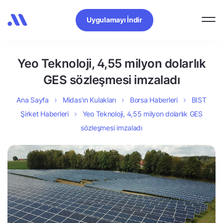
Uygulamayı İndir
Yeo Teknoloji, 4,55 milyon dolarlık
GES sözleşmesi imzaladı
Ana Sayfa
Midas’ın Kulakları
Borsa Haberleri
BIST
Şirket Haberleri
Yeo Teknoloji, 4,55 milyon dolarlık GES
sözleşmesi imzaladı