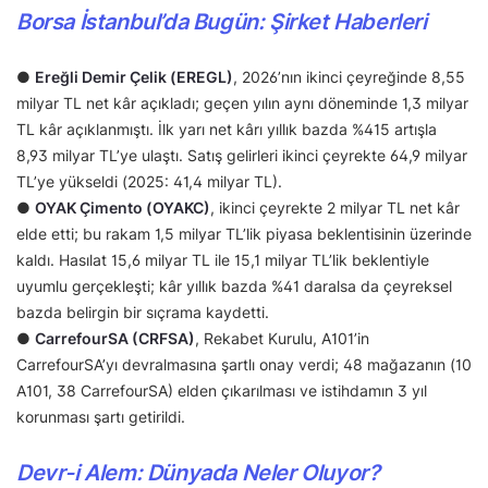
Borsa İstanbul’da Bugün: Şirket Haberleri
●
Ereğli Demir Çelik (EREGL)
, 2026’nın ikinci çeyreğinde 8,55
milyar TL net kâr açıkladı; geçen yılın aynı döneminde 1,3 milyar
TL kâr açıklanmıştı. İlk yarı net kârı yıllık bazda %415 artışla
8,93 milyar TL’ye ulaştı. Satış gelirleri ikinci çeyrekte 64,9 milyar
TL’ye yükseldi (2025: 41,4 milyar TL).
●
OYAK Çimento (OYAKC)
, ikinci çeyrekte 2 milyar TL net kâr
elde etti; bu rakam 1,5 milyar TL’lik piyasa beklentisinin üzerinde
kaldı. Hasılat 15,6 milyar TL ile 15,1 milyar TL’lik beklentiyle
uyumlu gerçekleşti; kâr yıllık bazda %41 daralsa da çeyreksel
bazda belirgin bir sıçrama kaydetti.
●
CarrefourSA (CRFSA)
, Rekabet Kurulu, A101’in
CarrefourSA’yı devralmasına şartlı onay verdi; 48 mağazanın (10
A101, 38 CarrefourSA) elden çıkarılması ve istihdamın 3 yıl
korunması şartı getirildi.
Devr-i Alem: Dünyada Neler Oluyor?