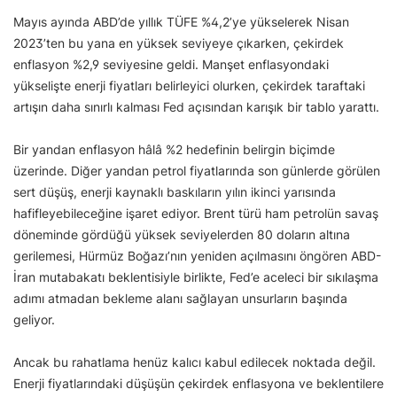
Mayıs ayında ABD’de yıllık TÜFE %4,2’ye yükselerek Nisan
2023’ten bu yana en yüksek seviyeye çıkarken, çekirdek
enflasyon %2,9 seviyesine geldi. Manşet enflasyondaki
yükselişte enerji fiyatları belirleyici olurken, çekirdek taraftaki
artışın daha sınırlı kalması Fed açısından karışık bir tablo yarattı.
Bir yandan enflasyon hâlâ %2 hedefinin belirgin biçimde
üzerinde. Diğer yandan petrol fiyatlarında son günlerde görülen
sert düşüş, enerji kaynaklı baskıların yılın ikinci yarısında
hafifleyebileceğine işaret ediyor. Brent türü ham petrolün savaş
döneminde gördüğü yüksek seviyelerden 80 doların altına
gerilemesi, Hürmüz Boğazı’nın yeniden açılmasını öngören ABD-
İran mutabakatı beklentisiyle birlikte, Fed’e aceleci bir sıkılaşma
adımı atmadan bekleme alanı sağlayan unsurların başında
geliyor.
Ancak bu rahatlama henüz kalıcı kabul edilecek noktada değil.
Enerji fiyatlarındaki düşüşün çekirdek enflasyona ve beklentilere