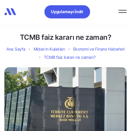
Uygulamayı İndir
TCMB faiz kararı ne zaman?
Ana Sayfa
Midas’ın Kulakları
Ekonomi ve Finans Haberleri
TCMB faiz kararı ne zaman?