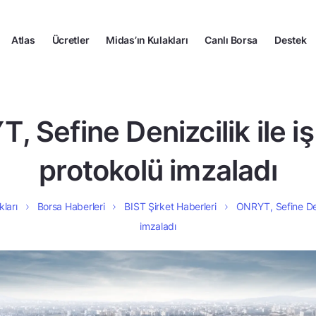
Atlas
Ücretler
Midas’ın Kulakları
Canlı Borsa
Destek
 Sefine Denizcilik ile iş 
protokolü imzaladı
kları
Borsa Haberleri
BIST Şirket Haberleri
ONRYT, Sefine Deniz
imzaladı