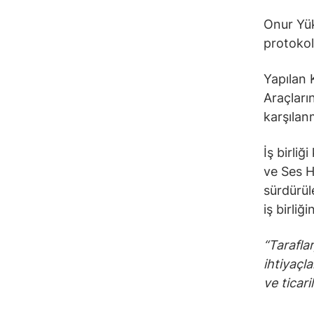
Onur Yük
protokol
Yapılan 
Araçları
karşılan
İş birliğ
ve Ses H
sürdürüle
iş birliğ
“Tarafla
ihtiyaçla
ve ticari