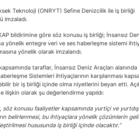
sek Teknoloji (ONRYT) Sefine Denizcilik ile iş birliği
ü imzaladı.
KAP bildirimine göre söz konusu iş birliği; İnsansız De
na yönelik entegre veri ve ses haberleşme sistemi ihti
masına yönelik olarak imzalandı.
i kapsamında taraflar, İnsansız Deniz Araçları alanında 
aberleşme Sistemleri ihtiyaçlarının karşılanması kap
bilir bir iş birliği içinde olma niyetlerini beyan etti. A
ine ilişkin olarak şu değerlendirme yapıldı:
r, söz konusu faaliyetler kapsamında yurtiçi ve yurtdış
rın belirlenmesi, bu ihtiyaçlara yönelik çözümlerin geli
leştirilmesi hususunda iş birliği içinde olacaktır.”