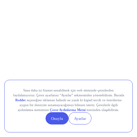
Koç Holding (KCHOL)
, 2026’nın ikinci çeyreğinde 19,7
milyar TL net kâr açıkladı; bu rakam 13,6 milyar TL’lik piyasa
beklentisinin belirgin biçimde üzerinde kaldı. Net kâr yıllık
bazda %93 arttı. İlk yarı net kârı ise yıllık bazda %147 artışla
20,3 milyar TL’ye yükseldi.
Türk Hava Yolları (THYAO)
, İkinci çeyrekte 8,9 milyar TL
net kâr elde etti; 6 aylık toplam kâr 18,86 milyar TL oldu.
Çeyreklik ortalama kâr beklentisi 11,9 milyar TL idi, açıklanan
kâr beklentilerin altında gerçekleşti.
Türk Telekom (TTKOM)
, İkinci çeyrekte piyasanın 4,9
milyar TL’lik beklentisini aşarak 6 milyar TL net kâr açıkladı;
hasılat ise 72,8 milyar TL ile 70,7 milyar TL’lik konsensüsün
üzerinde gerçekleşti. Net kâr yıllık bazda %7,4 düşse de
beklenti üstü geldi; ilk yarı net kârı %25,9 artışla 17,2 milyar
TL’ye ulaştı.
Teknosa (TKNSA)
, 2Ç26’da zayıf tüketici talebi nedeniyle
cironun yıllık %4 daralması, net zararın ise geçen yılın