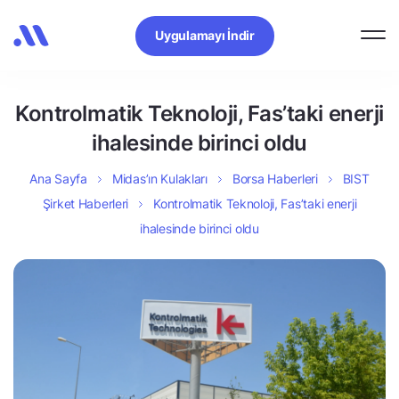
Uygulamayı İndir
Kontrolmatik Teknoloji, Fas’taki enerji
ihalesinde birinci oldu
Ana Sayfa
Midas’ın Kulakları
Borsa Haberleri
BIST
Şirket Haberleri
Kontrolmatik Teknoloji, Fas’taki enerji
ihalesinde birinci oldu