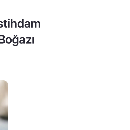
istihdam
 Boğazı