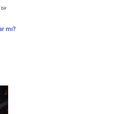
 bir
ar mı?