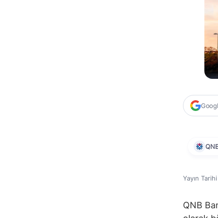
Google
QN
Yayın Tarih
QNB Ban