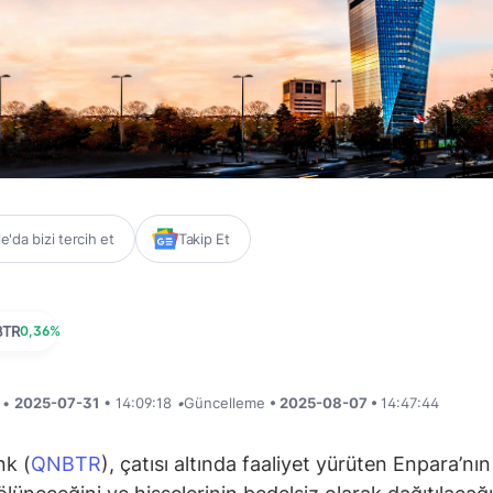
'da bizi tercih et
Takip Et
BTR
0,36%
i •
2025-07-31
• 14:09:18
•
Güncelleme
• 2025-08-07 •
14:47:44
k (
QNBTR
), çatısı altında faaliyet yürüten Enpara’nın