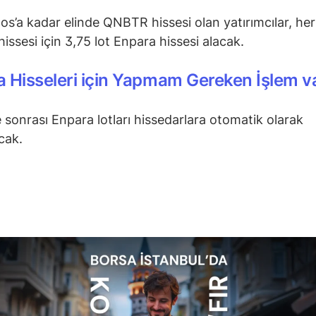
os’a kadar elinde QNBTR hissesi olan yatırımcılar, her
ssesi için 3,75 lot Enpara hissesi alacak.
 Hisseleri için Yapmam Gereken İşlem v
sonrası Enpara lotları hissedarlara otomatik olarak
cak.