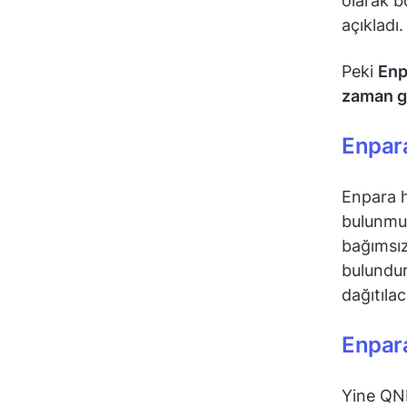
olarak b
açıkladı.
Peki
Enp
zaman g
Enpara
Enpara h
bulunmu
bağımsız
bulundur
dağıtılac
Enpara
Yine QNB