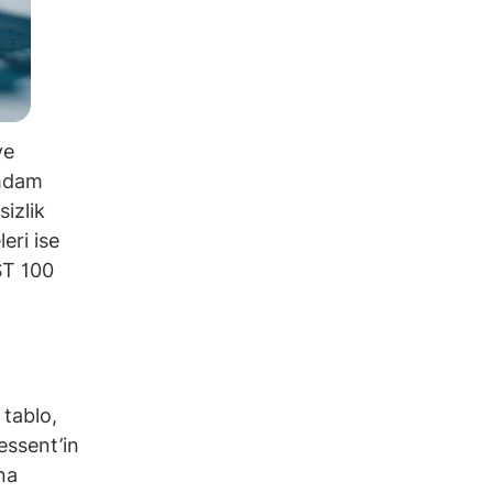
ve
ihdam
sizlik
eri ise
IST 100
 tablo,
Bessent’in
na