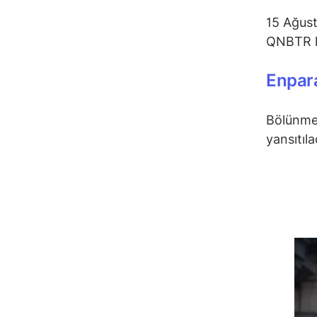
15 Ağust
QNBTR hi
Enpara
Bölünme 
yansıtıla