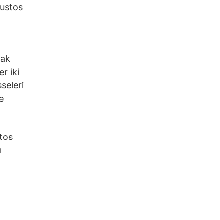
ğustos
rak
r iki
seleri
e
tos
ı