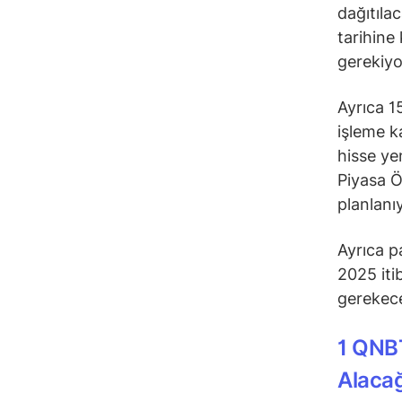
dağıtıla
tarihine
gerekiyo
Ayrıca 1
işleme k
hisse ye
Piyasa Ö
planlanı
Ayrıca p
2025 iti
gerekec
1 QNBT
Alaca