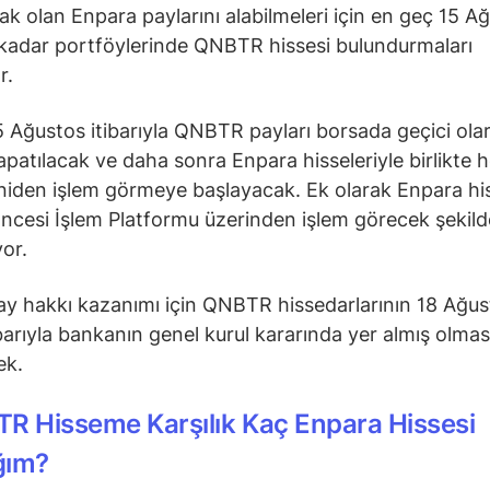
cak olan Enpara paylarını alabilmeleri için en geç 15 A
 kadar portföylerinde QNBTR hissesi bulundurmaları
r.
5 Ağustos itibarıyla QNBTR payları borsada geçici ola
apatılacak ve daha sonra Enpara hisseleriyle birlikte he
niden işlem görmeye başlayacak. Ek olarak Enpara his
ncesi İşlem Platformu üzerinden işlem görecek şekild
yor.
ay hakkı kazanımı için QNBTR hissedarlarının 18 Ağus
barıyla bankanın genel kurul kararında yer almış olmas
ek.
R Hisseme Karşılık Kaç Enpara Hissesi
ğım?