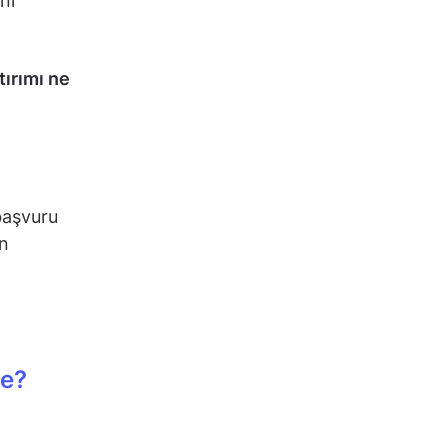
nı
tırımı ne
başvuru
n
Ne?