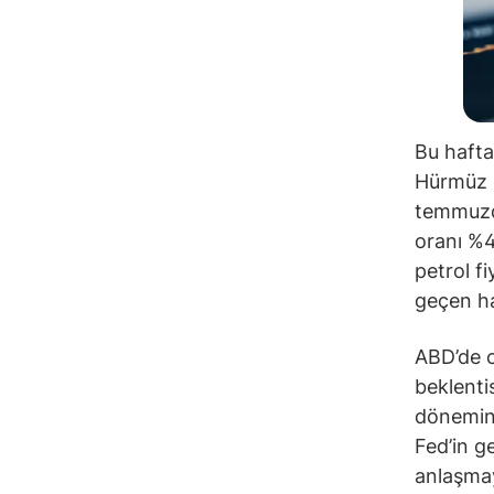
Bu hafta
Hürmüz B
temmuzda
oranı %4
petrol f
geçen haf
ABD’de c
beklenti
dönemind
Fed’in ge
anlaşmay