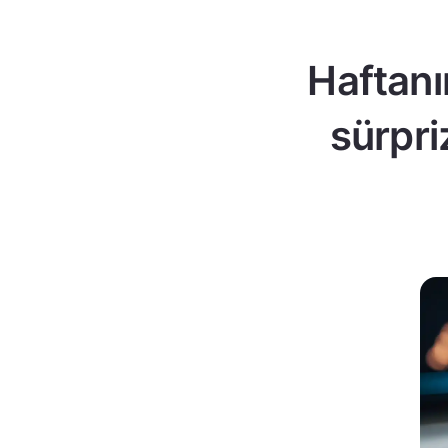
Haftanı
sürpri