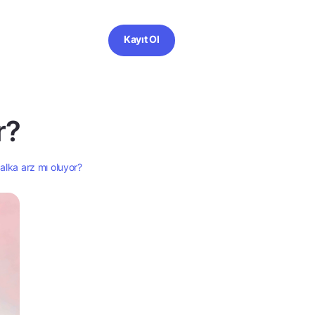
Kayıt Ol
r?
alka arz mı oluyor?