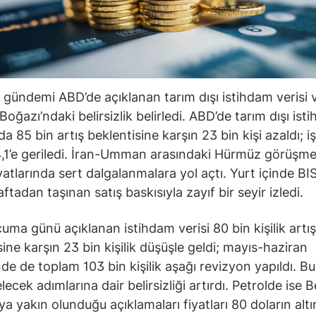
 gündemi ABD’de açıklanan tarım dışı istihdam verisi 
oğazı’ndaki belirsizlik belirledi. ABD’de tarım dışı ist
 85 bin artış beklentisine karşın 23 bin kişi azaldı; iş
,1’e geriledi. İran-Umman arasındaki Hürmüz görüşmel
iyatlarında sert dalgalanmalara yol açtı. Yurt içinde B
tadan taşınan satış baskısıyla zayıf bir seyir izledi.
uma günü açıklanan istihdam verisi 80 bin kişilik artış
sine karşın 23 bin kişilik düşüşle geldi; mayıs-haziran
e de toplam 103 bin kişilik aşağı revizyon yapıldı. Bu
lecek adımlarına dair belirsizliği artırdı. Petrolde ise 
a yakın olunduğu açıklamaları fiyatları 80 doların altı