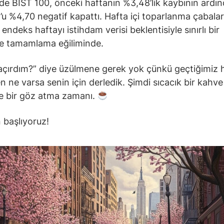
nde BIST 100, önceki haftanın %3,48’lik kaybının ardı
 %4,70 negatif kapattı. Hafta içi toparlanma çabaları
endeks haftayı istihdam verisi beklentisiyle sınırlı bir
le tamamlama eğiliminde.
açırdım?” diye üzülmene gerek yok çünkü geçtiğimiz 
n ne varsa senin için derledik. Şimdi sıcacık bir kahve 
 bir göz atma zamanı.
 başlıyoruz!