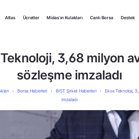
Atlas
Ücretler
Midas’ın Kulakları
Canlı Borsa
Destek
Teknoloji, 3,68 milyon a
sözleşme imzaladı
kları
Borsa Haberleri
BIST Şirket Haberleri
Ekos Teknoloji, 3
imzaladı