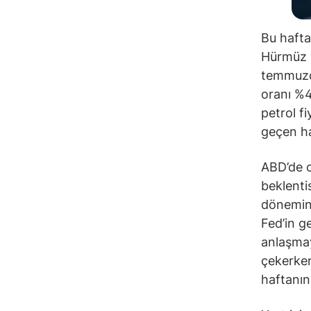
Bu hafta
Hürmüz B
temmuzda
oranı %4
petrol f
geçen haf
ABD’de c
beklenti
dönemind
Fed’in ge
anlaşmay
çekerken
haftanın