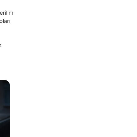
rilim
ları
k