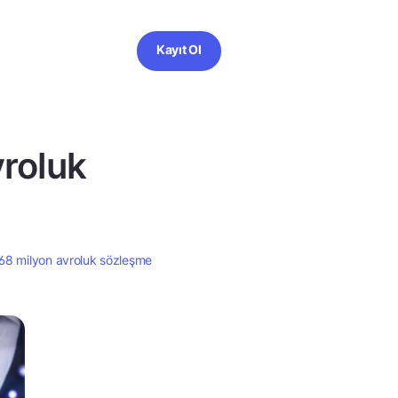
Kayıt Ol
vroluk
,68 milyon avroluk sözleşme