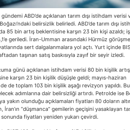
 gündemi ABD’de açıklanan tarım dışı istihdam verisi 
oğazı’ndaki belirsizlik belirledi. ABD’de tarım dışı ist
 85 bin artış beklentisine karşın 23 bin kişi azaldı; iş
,1’e geriledi. İran-Umman arasındaki Hürmüz görüşmel
iyatlarında sert dalgalanmalara yol açtı. Yurt içinde B
tadan taşınan satış baskısıyla zayıf bir seyir izledi.
uma günü açıklanan istihdam verisi 80 bin kişilik artış
sine karşın 23 bin kişilik düşüşle geldi; mayıs-haziran
e de toplam 103 bin kişilik aşağı revizyon yapıldı. Bu
lecek adımlarına dair belirsizliği artırdı. Petrolde ise 
a yakın olunduğu açıklamaları fiyatları 80 doların altı
, İran’ın “düşmanca” gemilerin geçişini yasaklayan ta
 sonunda fiyatları yeniden yukarı çevirdi.