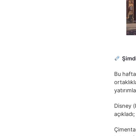
Şimdi
Bu hafta
ortaklıkl
yatırıml
Disney (
açıkladı
Çimenta