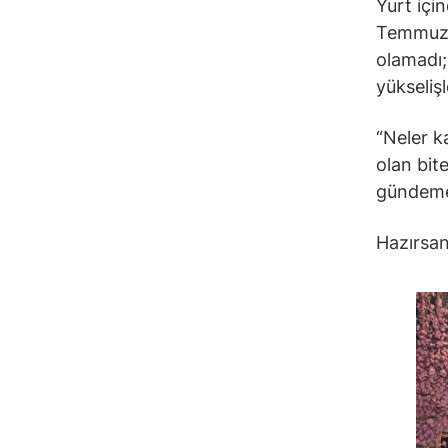
Yurt içi
Temmuz’u
olamadı; 
yükseliş
“Neler k
olan bite
gündeme
Hazırsan