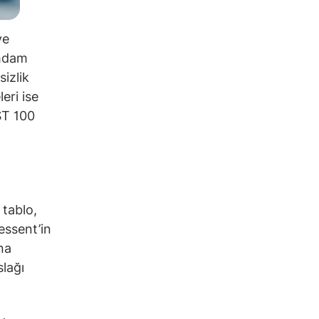
ve
ihdam
sizlik
eri ise
IST 100
 tablo,
Bessent’in
na
slağı