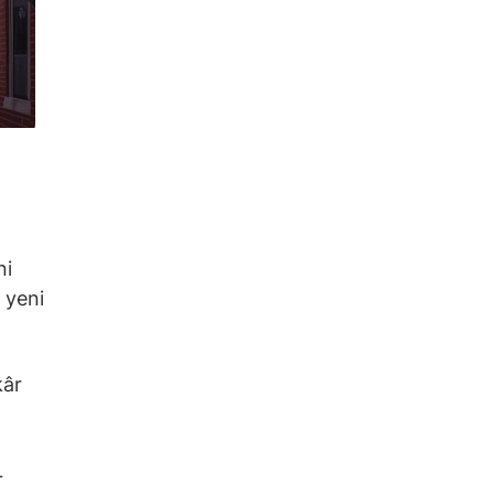
ni
 yeni
kâr
L