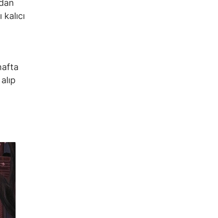
ndan
 kalıcı
hafta
alıp