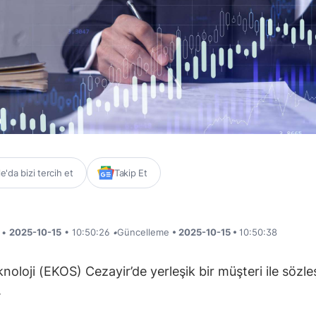
'da bizi tercih et
Takip Et
i •
2025-10-15
• 10:50:26
•
Güncelleme
• 2025-10-15 •
10:50:38
noloji (EKOS) Cezayir’de yerleşik bir müşteri ile sözl
.