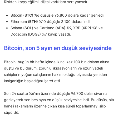
Riskten kaçış eğilimi, dijital varlıklara sert yansıdı.
Bitcoin (
BTC
) %6 düşüşle 96.800 dolara kadar geriledi.
Ethereum (
ETH
) %10 düşüşle 3.100 dolara indi.
Solana (
SOL
) ve Cardano (ADA) %9, XRP (XRP) %8 ve
Dogecoin (DOGE) %7 kayıp yaşadı.
Bitcoin, son 5 ayın en düşük seviyesinde
Bitcoin, bugün bir hafta içinde ikinci kez 100 bin doların altına
düştü ve bu durum, zorunlu likidasyonların ve uzun vadeli
sahiplerin yoğun satışlarının hakim olduğu piyasada yeniden
kırılganlığın başladığını işaret etti.
Son 24 saatte %6’nın üzerinde düşüşle 96.700 dolar civarına
gerileyerek son beş ayın en düşük seviyesine indi. Bu düşüş, altı
haneli rakamların üzerine çıkan kısa süreli toparlanmayı silip
süpürdü.