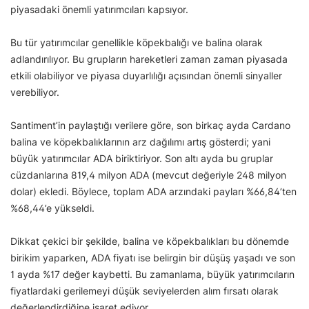
piyasadaki önemli yatırımcıları kapsıyor.
Bu tür yatırımcılar genellikle köpekbalığı ve balina olarak
adlandırılıyor. Bu grupların hareketleri zaman zaman piyasada
etkili olabiliyor ve piyasa duyarlılığı açısından önemli sinyaller
verebiliyor.
Santiment’in paylaştığı verilere göre, son birkaç ayda Cardano
balina ve köpekbalıklarının arz dağılımı artış gösterdi; yani
büyük yatırımcılar ADA biriktiriyor. Son altı ayda bu gruplar
cüzdanlarına 819,4 milyon ADA (mevcut değeriyle 248 milyon
dolar) ekledi. Böylece, toplam ADA arzındaki payları %66,84’ten
%68,44’e yükseldi.
Dikkat çekici bir şekilde, balina ve köpekbalıkları bu dönemde
birikim yaparken, ADA fiyatı ise belirgin bir düşüş yaşadı ve son
1 ayda %17 değer kaybetti. Bu zamanlama, büyük yatırımcıların
fiyatlardaki gerilemeyi düşük seviyelerden alım fırsatı olarak
değerlendirdiğine işaret ediyor.