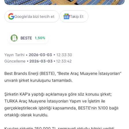
Google'da bizi tercih et
Takip Et
BESTE
1,50%
Yayın Tarihi •
2026-03-03
• 12:33:30
Güncelleme
• 2026-03-03 •
12:33:42
Best Brands Enerji (BESTE), “Beste Araç Muayene İstasyonları”
unvanlı şirket kuruluşunu tamamladı.
Şirketin KAP’a yaptığı açıklamaya göre söz konusu şirket;
TURKA Araç Muayene İstasyonları Yapım ve İşletim ile
gerçekleştirilecek işbirliği kapsamında, BESTE’nin %100 bağlı
ortaklığı olarak kuruldu.
Kurulan şirketin 250.000 TL sermayeli olduğu bilgisi verildi.