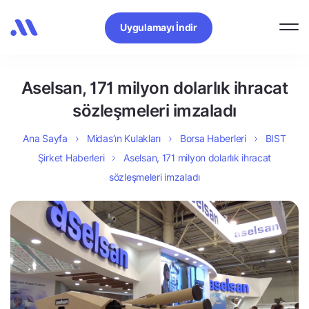
Uygulamayı İndir
Aselsan, 171 milyon dolarlık ihracat
sözleşmeleri imzaladı
Ana Sayfa
Midas’ın Kulakları
Borsa Haberleri
BIST
Şirket Haberleri
Aselsan, 171 milyon dolarlık ihracat
sözleşmeleri imzaladı