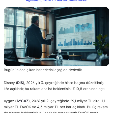
Ağustos 5, 2026 • 2 dakika okuma süresi
Bugünün öne çıkan haberlerini aşağıda derledik.
Disney (
DIS
), 2026 yılı 3. çeyreğinde hisse başına düzeltilmiş
kâr açıkladı; bu rakam analist beklentisini %10,8 oranında aştı.
Aygaz (
AYGAZ
), 2026 yılı 2. çeyreğinde 29,1 milyar TL ciro, 1,1
milyar TL FAVÖK ve 4,3 milyar TL net kâr açıkladı. Bu üç rakam
da piyasa beklentisinin üzerinde gerçekleşti; FAVÖK marjı