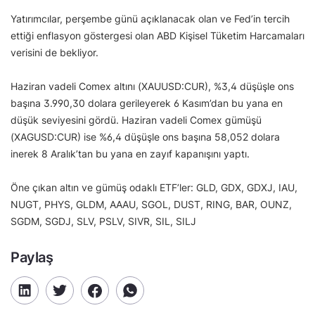
Yatırımcılar, perşembe günü açıklanacak olan ve Fed’in tercih
ettiği enflasyon göstergesi olan ABD Kişisel Tüketim Harcamaları
verisini de bekliyor.
Haziran vadeli Comex altını (XAUUSD:CUR), %3,4 düşüşle ons
başına 3.990,30 dolara gerileyerek 6 Kasım’dan bu yana en
düşük seviyesini gördü. Haziran vadeli Comex gümüşü
(XAGUSD:CUR) ise %6,4 düşüşle ons başına 58,052 dolara
inerek 8 Aralık’tan bu yana en zayıf kapanışını yaptı.
Öne çıkan altın ve gümüş odaklı ETF’ler: GLD, GDX, GDXJ, IAU,
NUGT, PHYS, GLDM, AAAU, SGOL, DUST, RING, BAR, OUNZ,
SGDM, SGDJ, SLV, PSLV, SIVR, SIL, SILJ
Paylaş