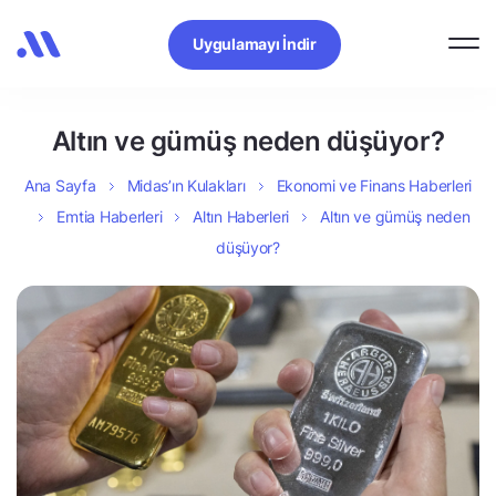
Uygulamayı İndir
Altın ve gümüş neden düşüyor?
Ana Sayfa
Midas’ın Kulakları
Ekonomi ve Finans Haberleri
Emtia Haberleri
Altın Haberleri
Altın ve gümüş neden
düşüyor?