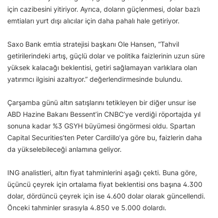
için cazibesini yitiriyor. Ayrıca, doların güçlenmesi, dolar bazlı
emtiaları yurt dışı alıcılar için daha pahalı hale getiriyor.
Saxo Bank emtia stratejisi başkanı Ole Hansen, “Tahvil
getirilerindeki artış, güçlü dolar ve politika faizlerinin uzun süre
yüksek kalacağı beklentisi, getiri sağlamayan varlıklara olan
yatırımcı ilgisini azaltıyor.” değerlendirmesinde bulundu.
Çarşamba günü altın satışlarını tetikleyen bir diğer unsur ise
ABD Hazine Bakanı Bessent’in CNBC’ye verdiği röportajda yıl
sonuna kadar %3 GSYH büyümesi öngörmesi oldu. Spartan
Capital Securities’ten Peter Cardillo’ya göre bu, faizlerin daha
da yükselebileceği anlamına geliyor.
ING analistleri, altın fiyat tahminlerini aşağı çekti. Buna göre,
üçüncü çeyrek için ortalama fiyat beklentisi ons başına 4.300
dolar, dördüncü çeyrek için ise 4.600 dolar olarak güncellendi.
Önceki tahminler sırasıyla 4.850 ve 5.000 dolardı.