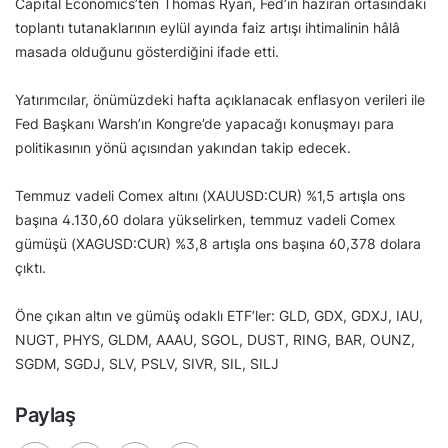
Capital Economics’ten Thomas Ryan, Fed’in haziran ortasındaki
toplantı tutanaklarının eylül ayında faiz artışı ihtimalinin hâlâ
masada olduğunu gösterdiğini ifade etti.
Yatırımcılar, önümüzdeki hafta açıklanacak enflasyon verileri ile
Fed Başkanı Warsh’ın Kongre’de yapacağı konuşmayı para
politikasının yönü açısından yakından takip edecek.
Temmuz vadeli Comex altını (XAUUSD:CUR) %1,5 artışla ons
başına 4.130,60 dolara yükselirken, temmuz vadeli Comex
gümüşü (XAGUSD:CUR) %3,8 artışla ons başına 60,378 dolara
çıktı.
Öne çıkan altın ve gümüş odaklı ETF’ler: GLD, GDX, GDXJ, IAU,
NUGT, PHYS, GLDM, AAAU, SGOL, DUST, RING, BAR, OUNZ,
SGDM, SGDJ, SLV, PSLV, SIVR, SIL, SILJ
Paylaş