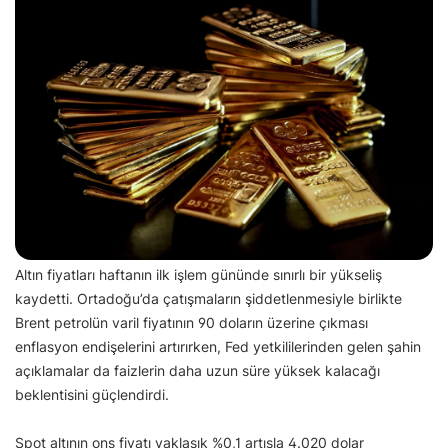
Altın fiyatları haftanın ilk işlem gününde sınırlı bir yükseliş
kaydetti. Ortadoğu’da çatışmaların şiddetlenmesiyle birlikte
Brent petrolün varil fiyatının 90 doların üzerine çıkması
enflasyon endişelerini artırırken, Fed yetkililerinden gelen şahin
açıklamalar da faizlerin daha uzun süre yüksek kalacağı
beklentisini güçlendirdi.
Spot altının ons fiyatı yaklaşık %0,1 artışla 4.020 dolar