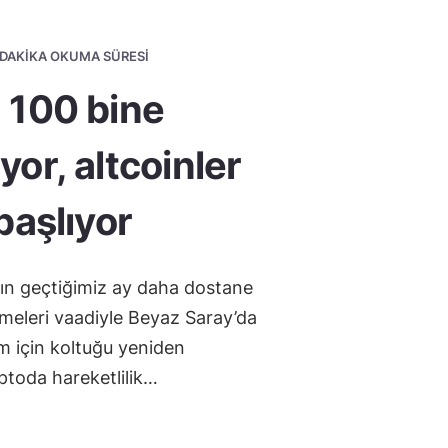
3 DAKIKA OKUMA SÜRESI
n 100 bine
yor, altcoinler
 başlıyor
ın geçtiğimiz ay daha dostane
meleri vaadiyle Beyaz Saray’da
em için koltuğu yeniden
ptoda hareketlilik…