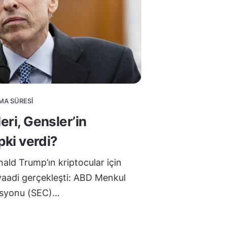
UMA SÜRESI
eri, Gensler’in
epki verdi?
ald Trump’ın kriptocular için
vaadi gerçekleşti: ABD Menkul
isyonu (SEC)…