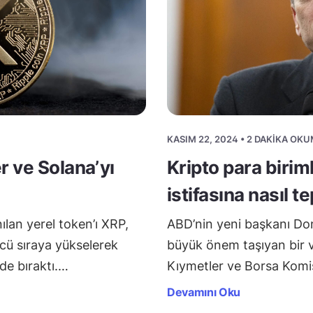
KASIM 22, 2024 • 2 DAKIKA OK
r ve Solana’yı
Kripto para biriml
istifasına nasıl t
ılan yerel token’ı XRP,
ABD’nin yeni başkanı Don
cü sıraya yükselerek
büyük önem taşıyan bir 
ide bıraktı.…
Kıymetler ve Borsa Kom
Devamını Oku