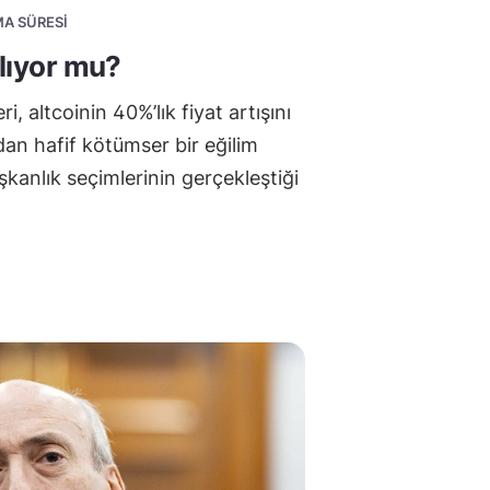
MA SÜRESI
alıyor mu?
i, altcoinin 40%’lık fiyat artışını
an hafif kötümser bir eğilim
anlık seçimlerinin gerçekleştiği