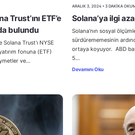
ARALIK 3, 2024 • 3 DAKIKA OKU
a Trust’ını ETF’e
Solana’ya ilgi az
da bulundu
Solana’nın sosyal ölçümler
sürdürememesinin ardınd
e Solana Trust’ı NYSE
ortaya koyuyor. ABD başk
 yatırım fonuna (ETF)
5…
ymetler ve…
Devamını Oku