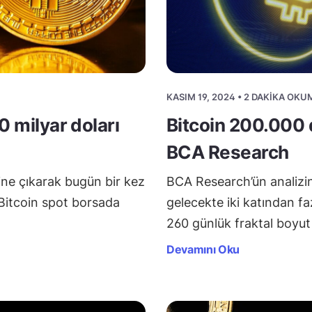
KASIM 19, 2024 • 2 DAKIKA OKU
0 milyar doları
Bitcoin 200.000 d
BCA Research
ine çıkarak bugün bir kez
BCA Research’ün analizine
Bitcoin spot borsada
gelecekte iki katından faz
260 günlük fraktal boyut
Devamını Oku