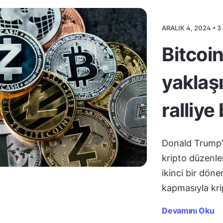
ARALIK 4, 2024 • 
Bitcoi
yaklaşı
ralliye
Donald Trump’
kripto düzenle
ikinci bir dön
kapmasıyla kri
Devamını Oku