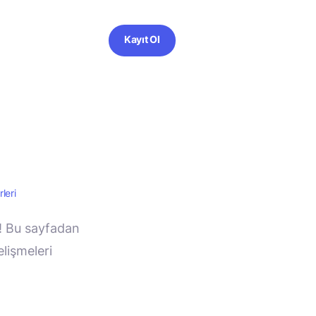
Kayıt Ol
leri
a! Bu sayfadan
lişmeleri