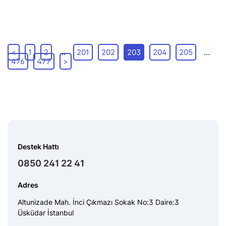
<
1
2
…
201
202
203
204
205
…
476
477
>
Destek Hattı
0850 241 22 41
Adres
Altunizade Mah. İnci Çıkmazı Sokak No:3 Daire:3
Üsküdar İstanbul