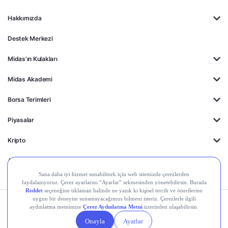
Hakkımızda
Destek Merkezi
Midas'ın Kulakları
Midas Akademi
Borsa Terimleri
Piyasalar
Kripto
Ayrıcalıklar
Kişisel Verilerin
Gizlilik
Yasal
Çerez
Korunması
Politikası
Duyurular
Ayarları