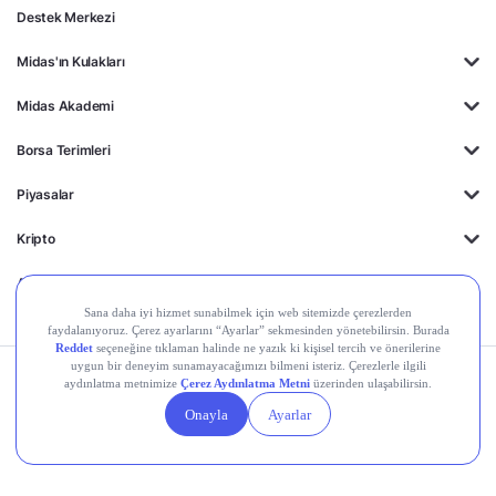
Destek Merkezi
Midas'ın Kulakları
Midas Akademi
Borsa Terimleri
Piyasalar
Kripto
Ayrıcalıklar
Kişisel Verilerin
Gizlilik
Yasal
Çerez
Korunması
Politikası
Duyurular
Ayarları
© 2026 Midas Finansal Teknolojiler A.Ş. Tüm hakları saklıdır.