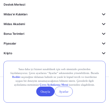
Destek Merkezi
Midas'ın Kulakları
Midas Akademi
Borsa Terimleri
Piyasalar
Kripto
Ayrıcalıklar
Kişisel Verilerin
Gizlilik
Yasal
Çerez
Korunması
Politikası
Duyurular
Ayarları
© 2026 Midas Finansal Teknolojiler A.Ş. Tüm hakları saklıdır.