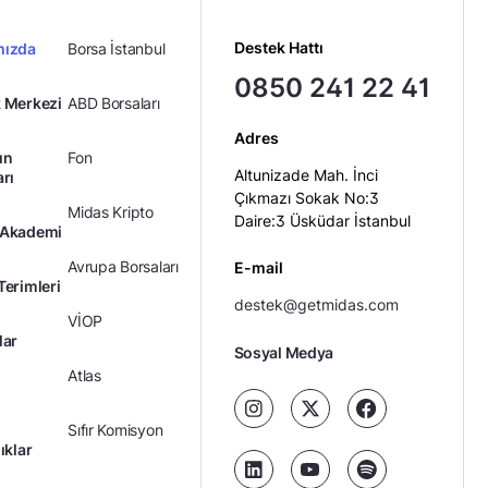
Destek Hattı
mızda
Borsa İstanbul
0850 241 22 41
 Merkezi
ABD Borsaları
Adres
ın
Fon
Altunizade Mah. İnci
arı
Çıkmazı Sokak No:3
Midas Kripto
Daire:3 Üsküdar İstanbul
 Akademi
Avrupa Borsaları
E-mail
Terimleri
destek@getmidas.com
VİOP
lar
Sosyal Medya
Atlas
Sıfır Komisyon
ıklar
Kredili Yatırım