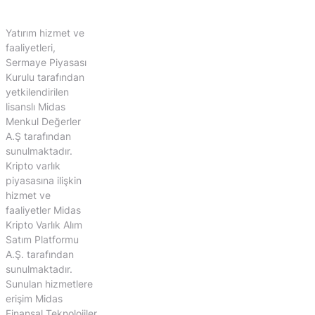
Yatırım hizmet ve
faaliyetleri,
Sermaye Piyasası
Kurulu tarafından
yetkilendirilen
lisanslı Midas
Menkul Değerler
A.Ş tarafından
sunulmaktadır.
Kripto varlık
piyasasına ilişkin
hizmet ve
faaliyetler Midas
Kripto Varlık Alım
Satım Platformu
A.Ş. tarafından
sunulmaktadır.
Sunulan hizmetlere
erişim Midas
Finansal Teknolojiler