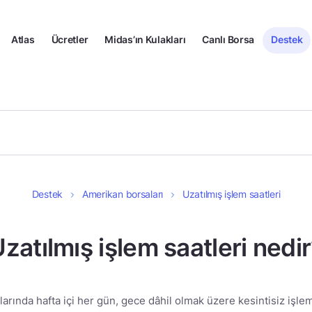
Atlas
Ücretler
Midas’ın Kulakları
Canlı Borsa
Destek
Destek
Amerikan borsaları
Uzatılmış işlem saatleri
zatılmış işlem saatleri nedi
rında hafta içi her gün, gece dâhil olmak üzere kesintisiz işlem