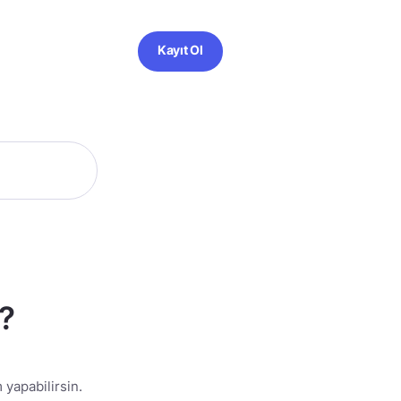
Kayıt Ol
r?
 yapabilirsin.