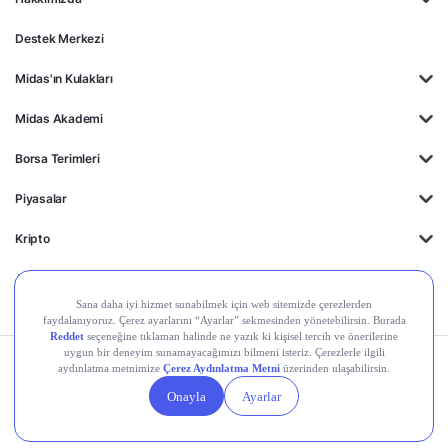
Destek Merkezi
Midas'ın Kulakları
Midas Akademi
Borsa Terimleri
Piyasalar
Kripto
Ayrıcalıklar
Kişisel Verilerin
Gizlilik
Yasal
Çerez
Korunması
Politikası
Duyurular
Ayarları
© 2026 Midas Finansal Teknolojiler A.Ş. Tüm hakları saklıdır.