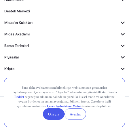
Destek Merkezi
Midas'ın Kulakları
Midas Akademi
Borsa Terimleri
Piyasalar
Kripto
Ayrıcalıklar
Kişisel Verilerin
Gizlilik
Yasal
Çerez
Korunması
Politikası
Duyurular
Ayarları
© 2026 Midas Finansal Teknolojiler A.Ş. Tüm hakları saklıdır.