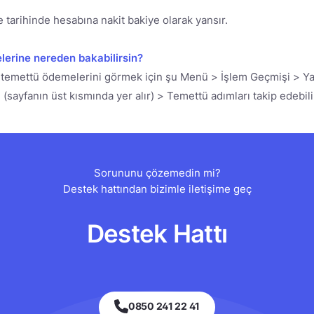
tarihinde hesabına nakit bakiye olarak yansır.
erine nereden bakabilirsin?
temettü ödemelerini görmek için şu Menü > İşlem Geçmişi > Ya
 (sayfanın üst kısmında yer alır) > Temettü adımları takip edebili
Sorununu çözemedin mi?
Destek hattından bizimle iletişime geç
Destek Hattı
0850 241 22 41