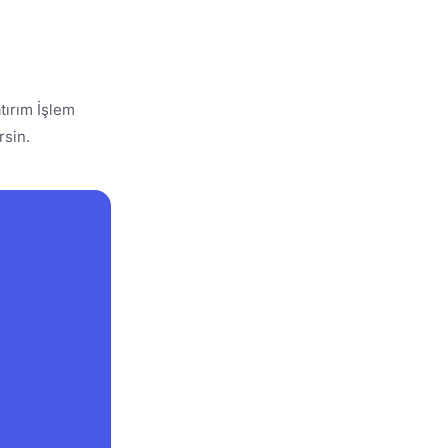
tırım İşlem
rsin.