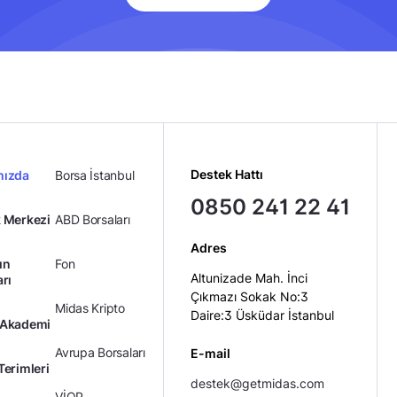
Destek Hattı
mızda
Borsa İstanbul
0850 241 22 41
 Merkezi
ABD Borsaları
Adres
ın
Fon
Altunizade Mah. İnci
arı
Çıkmazı Sokak No:3
Midas Kripto
Daire:3 Üsküdar İstanbul
 Akademi
Avrupa Borsaları
E-mail
Terimleri
destek@getmidas.com
VİOP