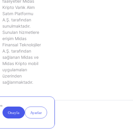
faaliyetler Midas
Kripto Varlık Alım
Satım Platformu
A.Ş. tarafından
sunulmaktadır.
Sunulan hizmetlere
erişim Midas
Finansal Teknolojiler
A.Ş. tarafından
sağlanan Midas ve
Midas Kripto mobil
uygulamaları
üzerinden
sağlanmaktadır.
Yasal
Çerez
Duyurular
Ayarları