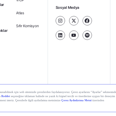
lar
Sosyal Medya
Atlas
Sıfır Komisyon
ıklar
Kredili Yatırım
Ücretler
Kariyer
Kişisel
al Teknolojiler A.Ş. Tüm hakları saklıdır.
Gizlilik
Verilerin
Politikası
Korunması