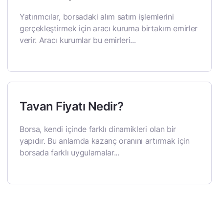
Yatırımcılar, borsadaki alım satım işlemlerini
gerçekleştirmek için aracı kuruma birtakım emirler
verir. Aracı kurumlar bu emirleri...
Tavan Fiyatı Nedir?
Borsa, kendi içinde farklı dinamikleri olan bir
yapıdır. Bu anlamda kazanç oranını artırmak için
borsada farklı uygulamalar...