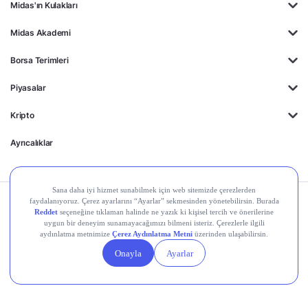
Midas'ın Kulakları
Midas Akademi
Borsa Terimleri
Piyasalar
Kripto
Ayrıcalıklar
Kişisel Verilerin
Gizlilik
Yasal
Çerez
Korunması
Politikası
Duyurular
Ayarları
© 2026 Midas Finansal Teknolojiler A.Ş. Tüm hakları
saklıdır.