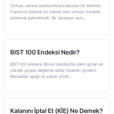
Virman, sıklıkla bankacılıkta kullanılan bir terimdir.
Fransızca kökenli bir kelime olan virman, transfer
anlamına gelmektedir. Bir bankanın aynı...
BIST 100 Endeksi Nedir?
BIST 100 endeksi, Borsa İstanbul’da işlem gören en
yüksek piyasa değerine sahip hisseleri gösterir.
Borsadaki aşağı ve yukarı yönlü...
Kalanını İptal Et (KİE) Ne Demek?