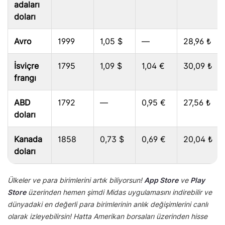
adaları
doları
Avro
1999
1,05 $
—
28,96 ₺
İsviçre
1795
1,09 $
1,04 €
30,09 ₺
frangı
ABD
1792
—
0,95 €
27,56 ₺
doları
Kanada
1858
0,73 $
0,69 €
20,04 ₺
doları
Ülkeler ve para birimlerini artık biliyorsun!
App Store
ve
Play
Store
üzerinden hemen şimdi Midas uygulamasını indirebilir ve
dünyadaki en değerli para birimlerinin anlık değişimlerini canlı
olarak izleyebilirsin! Hatta Amerikan borsaları üzerinden hisse