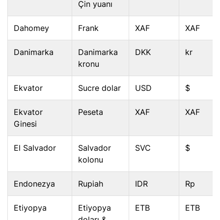
Çin yuanı
Dahomey
Frank
XAF
XAF
Danimarka
Danimarka
DKK
kr
kronu
Ekvator
Sucre dolar
USD
$
Ekvator
Peseta
XAF
XAF
Ginesi
El Salvador
Salvador
SVC
$
kolonu
Endonezya
Rupiah
IDR
Rp
Etiyopya
Etiyopya
ETB
ETB
doları &