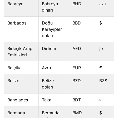
Bahreyn
Bahreyn
BHD
د.ب
dinarı
Barbados
Doğu
BBD
$
Karayipler
doları
Birleşik Arap
Dirhem
AED
د.إ
Emirlikleri
Belçika
Avro
EUR
€
Belize
Belize
BZD
BZ$
doları
Bangladeş
Taka
BDT
৳
Bermuda
Bermuda
BMD
$