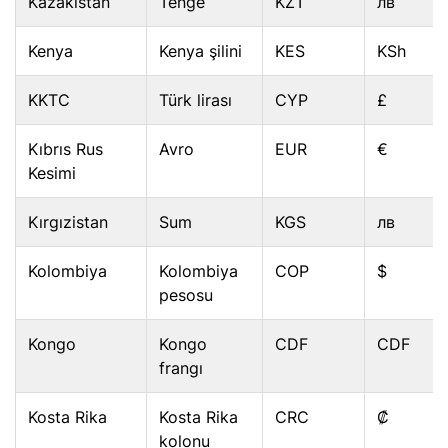
Kazakistan
Tenge
KZT
лв
Kenya
Kenya şilini
KES
KSh
KKTC
Türk lirası
CYP
£
Kıbrıs Rus
Avro
EUR
€
Kesimi
Kırgızistan
Sum
KGS
лв
Kolombiya
Kolombiya
COP
$
pesosu
Kongo
Kongo
CDF
CDF
frangı
Kosta Rika
Kosta Rika
CRC
₡
kolonu