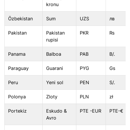
kronu
Özbekistan
Sum
UZS
лв
Pakistan
Pakistan
PKR
₨
rupisi
Panama
Balboa
PAB
B/.
Paraguay
Guarani
PYG
Gs
Peru
Yeni sol
PEN
S/.
Polonya
Zloty
PLN
zł
Portekiz
Eskudo &
PTE -EUR
PTE-€
Avro