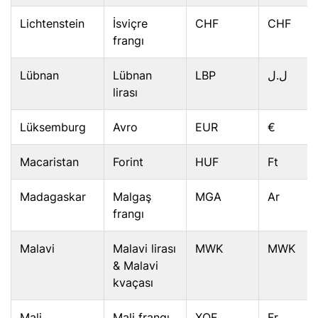
Lichtenstein
İsviçre
CHF
CHF
frangı
Lübnan
Lübnan
LBP
ل.ل
lirası
Lüksemburg
Avro
EUR
€
Macaristan
Forint
HUF
Ft
Madagaskar
Malgaş
MGA
Ar
frangı
Malavi
Malavi lirası
MWK
MWK
& Malavi
kvaçası
Mali
Mali frangı
XOF
Fr