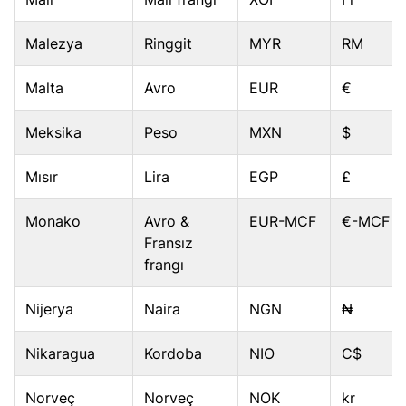
Malezya
Ringgit
MYR
RM
Malta
Avro
EUR
€
Meksika
Peso
MXN
$
Mısır
Lira
EGP
£
Monako
Avro &
EUR-MCF
€-MCF
Fransız
frangı
Nijerya
Naira
NGN
₦
Nikaragua
Kordoba
NIO
C$
Norveç
Norveç
NOK
kr