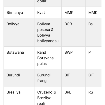
doları
Birmanya
Kyat
MMK
MMK
Bolivya
Bolivya
BOB
Bs
pesosu &
Bolivya
bolivyanosu
Botswana
Rand
BWP
P
Botsvana
pulası
Burundi
Burundi
BIF
BIF
frangı
Brezilya
Cruzeiro &
BRL
R$
Brezilya
reali