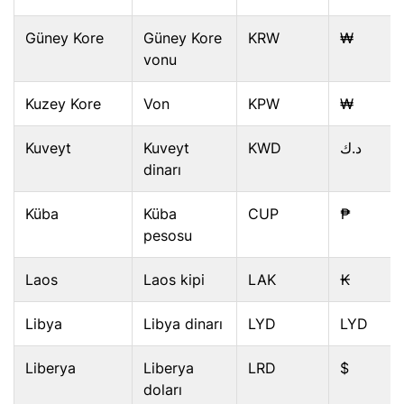
Güney Kore
Güney Kore
KRW
₩
vonu
Kuzey Kore
Von
KPW
₩
Kuveyt
Kuveyt
KWD
د.ك
dinarı
Küba
Küba
CUP
₱
pesosu
Laos
Laos kipi
LAK
₭
Libya
Libya dinarı
LYD
LYD
Liberya
Liberya
LRD
$
doları