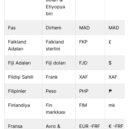
Etiyopya
biri
Fas
Dirhem
MAD
MAD
Falkland
Falkland
FKP
£
Adaları
sterlini
Fiji Adaları
Fiji doları
FJD
$
Fildişi Sahili
Frank
XAF
XAF
Filipinler
Peso
PHP
₱
Finlandiya
Fin
FIM
mk
markkası
Fransa
Avro &
EUR -FRF
€ -FRF