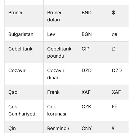
Brunei
Brunei
BND
$
doları
Bulgaristan
Lev
BGN
лв
Cebelitarık
Cebelitarık
GIP
£
poundu
Cezayir
Cezayir
DZD
DZD
dinarı
Çad
Frank
XAF
XAF
Çek
Çek
CZK
Kč
Cumhuriyeti
korunası
Çin
Renminbi/
CNY
¥