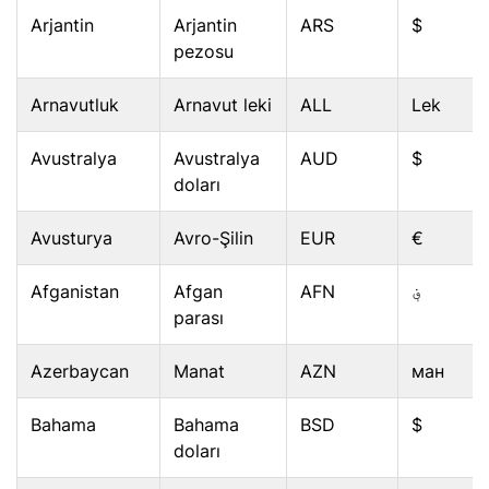
Arjantin
Arjantin
ARS
$
pezosu
Arnavutluk
Arnavut leki
ALL
Lek
Avustralya
Avustralya
AUD
$
doları
Avusturya
Avro-Şilin
EUR
€
Afganistan
Afgan
AFN
؋
parası
Azerbaycan
Manat
AZN
ман
Bahama
Bahama
BSD
$
doları