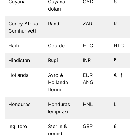
Guyana
Guyana
GYD
$
doları
Güney Afrika
Rand
ZAR
R
Cumhuriyeti
Haiti
Gourde
HTG
HTG
Hindistan
Rupi
INR
₹
Hollanda
Avro &
EUR-
€ -ƒ
Hollanda
ANG
florini
Honduras
Honduras
HNL
L
lempirası
İngiltere
Sterlin &
GBP
£
pound