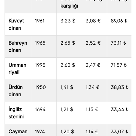
karşılığı
Kuveyt
1961
3,23 $
3,08 €
89,06 ₺
dinarı
Bahreyn
1965
2,65 $
2,52 €
73,11 ₺
dinarı
Umman
1995
2,60 $
2,47 €
71,57 ₺
riyali
Ürdün
1950
1,41 $
1,34 €
38,83 ₺
dinarı
İngiliz
1694
1,21 $
1,15 €
33,44 ₺
sterlini
Cayman
1974
1,20 $
1,14 €
33,07 ₺