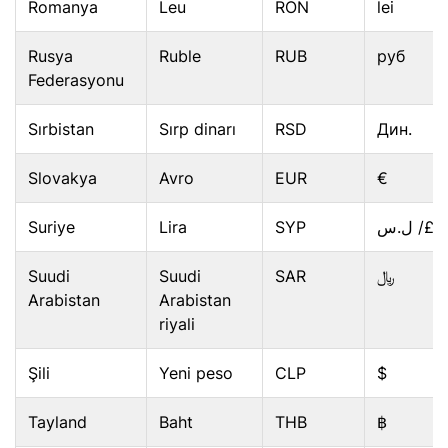
Romanya
Leu
RON
lei
Rusya
Ruble
RUB
руб
Federasyonu
Sırbistan
Sırp dinarı
RSD
Дин.
Slovakya
Avro
EUR
€
Suriye
Lira
SYP
ل.س /£
Suudi
Suudi
SAR
﷼
Arabistan
Arabistan
riyali
Şili
Yeni peso
CLP
$
Tayland
Baht
THB
฿