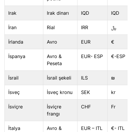
Irak
Irak dinarı
IQD
IQD
İran
Rial
IRR
﷼
İrlanda
Avro
EUR
€
İspanya
Avro &
EUR- ESP
€-ESP
Peseta
İsrail
İsrail şekeli
ILS
₪
İsveç
İsveç kronu
SEK
kr
İsviçre
İsviçre
CHF
Fr
frangı
İtalya
Avro &
EUR – ITL
€- ITL