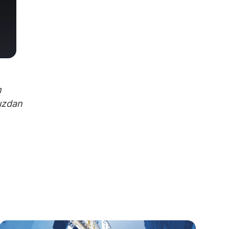
m
nızdan