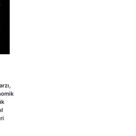
arzı,
onomik
ük
ıl
ri