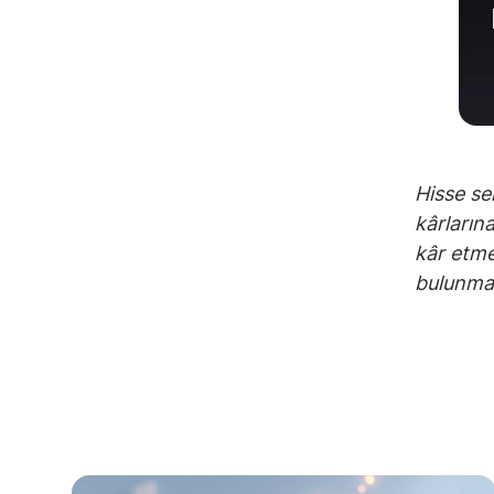
Hisse sen
kârların
kâr etme
bulunmak