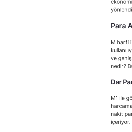
ekonomin
yönlendir
Para A
M harfi i
kullanıl
ve geniş
nedir? B
Dar Pa
M1 ile g
harcamal
nakit pa
içeriyor.