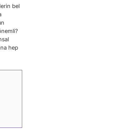
erin bel
a
un
önemli?
nsal
rına hep