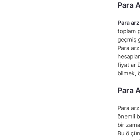
Para A
Para arz
toplam p
geçmiş g
Para arz
hesaplar
fiyatlar
bilmek, ö
Para A
Para arz
önemli b
bir zama
Bu ölçüm