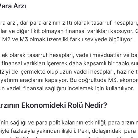
Para Arzı
a arzı, dar para arzının zıttı olarak tasarruf hesapları,
ar ve diğer likit olmayan finansal varlıkları kapsıyor. 
ı M2 ve M3 olmak üzere iki farklı seviyede ölçülüyor.
 ek olarak tasarruf hesapları, vadeli mevduatlar ve bazı
finansal varlıkları içererek daha kapsamlı bir tablo su
2’yi de içermekte olup uzun vadeli hesapları, hazine ta
 yatırım araçlarını kapsıyor. Bu doğrultuda M3, ekono
 vadeli finansal sağlığını incelemek için kullanılıyor.
rzının Ekonomideki Rolü Nedir?
in sağlığı ve para politikalarının etkinliği, para arzın
yle fazlasıyla yakından ilişkili. Peki, dolaşımdaki para 