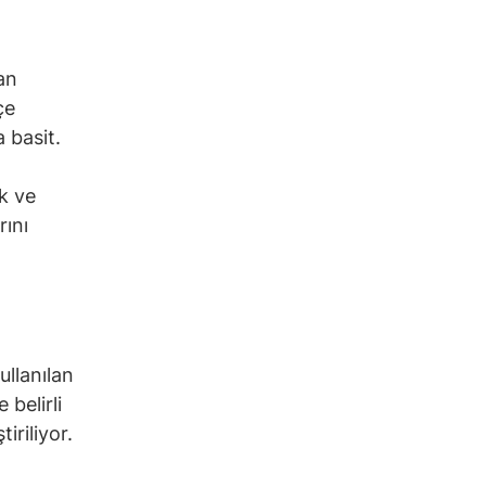
an
çe
 basit.
k ve
rını
ullanılan
 belirli
iriliyor.