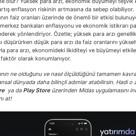
ne olur? Yüksek para arzı, ekonomik büyümeyi teşvik
 artış enflasyon riskinin artmasına da sebep olabiliyor.
ının faiz oranları üzerinde de önemli bir etkisi bulunuy
merkez bankaları enflasyonu ve ekonomik istikrarı pa
ederek yönlendiriyor. Özetle; yüksek para arzı genellik
nı düşürürken düşük para arzı da faiz oranlarını yükselt
yla para arzı, ekonomideki likiditeyi ve büyümeyi etkil
ir faktör olarak konumlanıyor.
ının ne olduğunu ve nasıl ölçüldüğünü tamamen kavr
nansal dünyada daha bilinçli adımlar atabilirsin. Hadi o
re
ya da
Play Store
üzerinden Midas uygulamasını in
nı at!