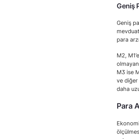
Geniş 
Geniş par
mevduatl
para arz
M2, M1’e
olmayan 
M3 ise M
ve diğer
daha uzun
Para A
Ekonomin
ölçülmesi