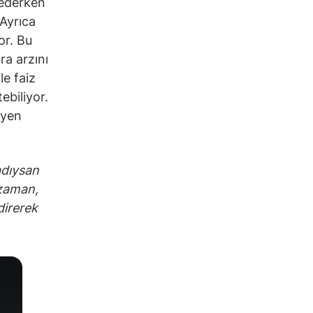
 ederken
 Ayrıca
or. Bu
ra arzını
le faiz
ebiliyor.
eyen
adıysan
 zaman,
direrek