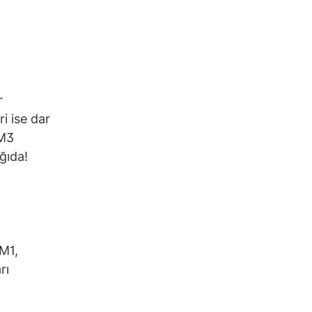
r
i ise dar
 M3
ğıda!
 M1,
rı