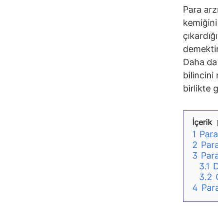
Para arz
kemiğini
çıkardığ
demektir
Daha da 
bilincini
birlikte 
İçerik
1
Para
2
Para
3
Para
3.1
D
3.2
4
Par