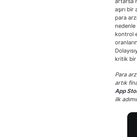
artarsa 
aşırı bir
para arz
nedenle 
kontrol 
oranları
Dolayısı
kritik b
Para arz
artık fi
App Sto
ilk adımı