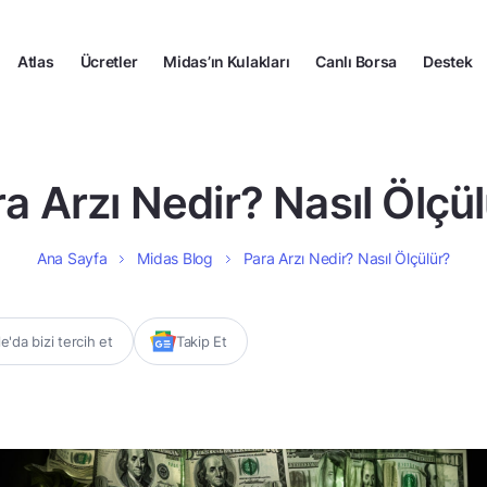
Atlas
Ücretler
Midas’ın Kulakları
Canlı Borsa
Destek
a Arzı Nedir? Nasıl Ölçü
Ana Sayfa
Midas Blog
Para Arzı Nedir? Nasıl Ölçülür?
'da bizi tercih et
Takip Et