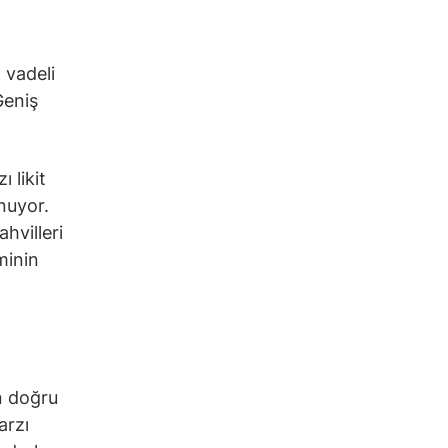
 vadeli
Geniş
 likit
nuyor.
hvilleri
minin
ın doğru
arzı