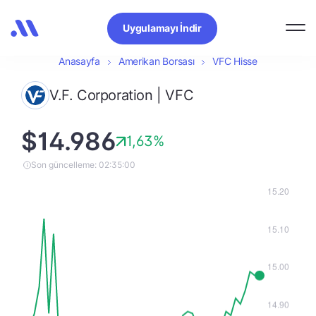
Uygulamayı İndir
Anasayfa
Amerikan Borsası
VFC Hisse
V.F. Corporation | VFC
$14.986
1,63%
Son güncelleme: 02:35:00