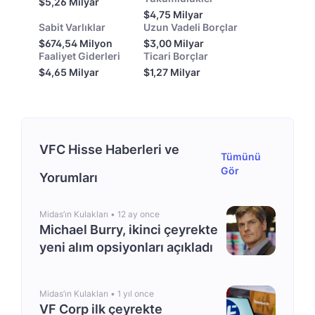
$5,26 Milyar
$4,75 Milyar
Sabit Varlıklar
Uzun Vadeli Borçlar
$674,54 Milyon
$3,00 Milyar
Faaliyet Giderleri
Ticari Borçlar
$4,65 Milyar
$1,27 Milyar
VFC Hisse Haberleri ve
Tümünü
Gör
Yorumları
Midas’ın Kulakları •
12 ay once
Michael Burry, ikinci çeyrekte
yeni alım opsiyonları açıkladı
Midas’ın Kulakları •
1 yıl once
VF Corp ilk çeyrekte