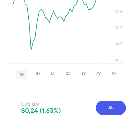
1H
1A
3A
1Y
2Y
5Y
1G
Değişim
AL
$0,24 (1,63%)