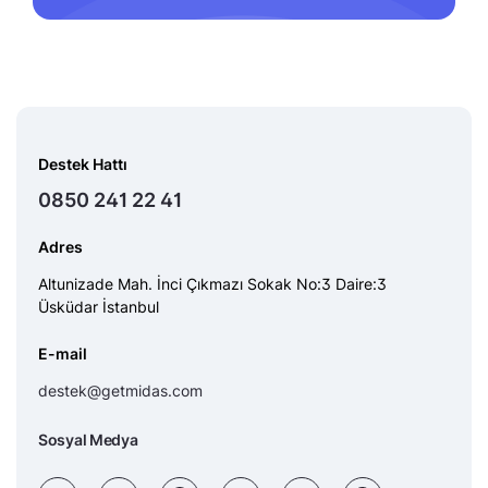
Destek Hattı
0850 241 22 41
Adres
Altunizade Mah. İnci Çıkmazı Sokak No:3 Daire:3
Üsküdar İstanbul
E-mail
destek@getmidas.com
Sosyal Medya