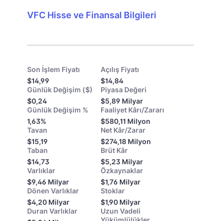
VFC Hisse ve Finansal Bilgileri
Son İşlem Fiyatı
Açılış Fiyatı
$14,99
$14,84
Günlük Değişim ($)
Piyasa Değeri
$0,24
$5,89 Milyar
Günlük Değişim %
Faaliyet Kârı/Zararı
1,63%
$580,11 Milyon
Tavan
Net Kâr/Zarar
$15,19
$274,18 Milyon
Taban
Brüt Kâr
$14,73
$5,23 Milyar
Varlıklar
Özkaynaklar
$9,46 Milyar
$1,76 Milyar
Dönen Varlıklar
Stoklar
$4,20 Milyar
$1,90 Milyar
Duran Varlıklar
Uzun Vadeli
Yükümlülükler