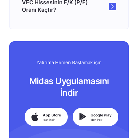
VFC Hissesinin F/K (P/E)
Oranı Kaçtır?
Yatırıma Hemen Başlamak için
Midas Uygulamasını
İndir
App Store
Google Play
'dan indir
'den indir