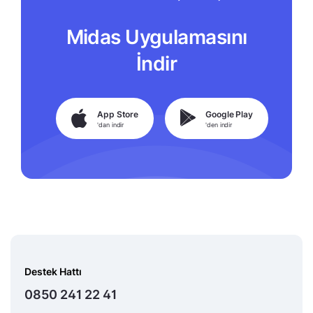
Midas Uygulamasını
İndir
App Store
Google Play
'dan indir
'den indir
Destek Hattı
0850 241 22 41