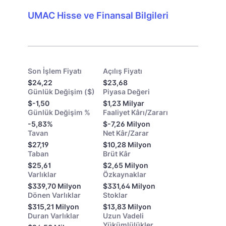
UMAC Hisse ve Finansal Bilgileri
Son İşlem Fiyatı
Açılış Fiyatı
$24,22
$23,68
Günlük Değişim ($)
Piyasa Değeri
$-1,50
$1,23 Milyar
Günlük Değişim %
Faaliyet Kârı/Zararı
-5,83%
$-7,26 Milyon
Tavan
Net Kâr/Zarar
$27,19
$10,28 Milyon
Taban
Brüt Kâr
$25,61
$2,65 Milyon
Varlıklar
Özkaynaklar
$339,70 Milyon
$331,64 Milyon
Dönen Varlıklar
Stoklar
$315,21 Milyon
$13,83 Milyon
Duran Varlıklar
Uzun Vadeli
Yükümlülükler