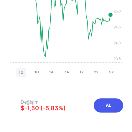
1H
1A
3A
1Y
2Y
5Y
1G
Değişim
AL
$-1,50 (-5,83%)