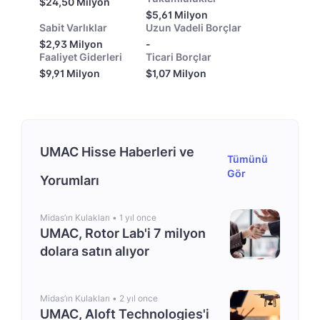
$24,50 Milyon
$5,61 Milyon
Sabit Varlıklar
Uzun Vadeli Borçlar
$2,93 Milyon
-
Faaliyet Giderleri
Ticari Borçlar
$9,91 Milyon
$1,07 Milyon
UMAC Hisse Haberleri ve
Tümünü
Gör
Yorumları
Midas’ın Kulakları •
1 yıl once
UMAC, Rotor Lab'i 7 milyon
dolara satın alıyor
Midas’ın Kulakları •
2 yıl once
UMAC, Aloft Technologies'i