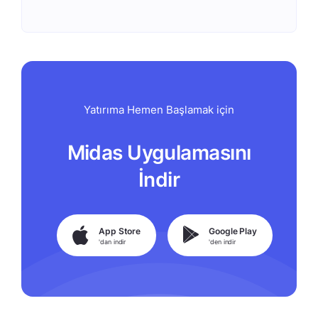
Yatırıma Hemen Başlamak için
Midas Uygulamasını
İndir
App Store
Google Play
'dan indir
'den indir