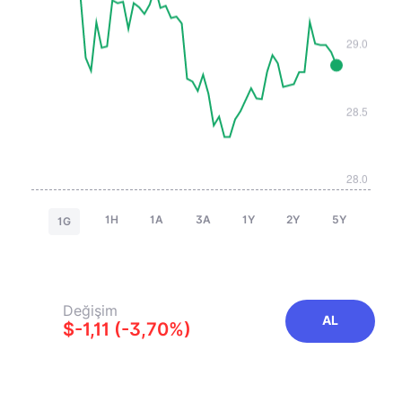
1H
1A
3A
1Y
2Y
5Y
1G
Değişim
AL
$-1,11 (-3,70%)