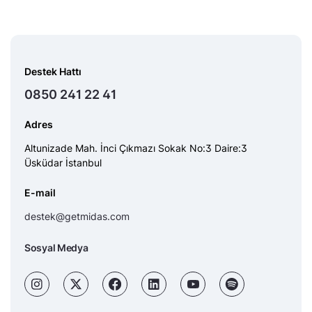
Destek Hattı
0850 241 22 41
Adres
Altunizade Mah. İnci Çıkmazı Sokak No:3 Daire:3
Üsküdar İstanbul
E-mail
destek@getmidas.com
Sosyal Medya