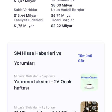
$17,47 Milyar
$8,00 Milyar
Sabit Varlıklar
Uzun Vadeli Borçlar
$16,44 Milyar
$6,74 Milyar
Faaliyet Giderleri
Ticari Borçlar
$1,75 Milyar
$2,22 Milyar
SM Hisse Haberleri ve
Tümünü
Gör
Yorumları
Midas’ın Kulakları •
6 ay once
Yatırımcı takvimi – 26 Ocak
haftası
Midas’ın Kulakları •
1 yıl once