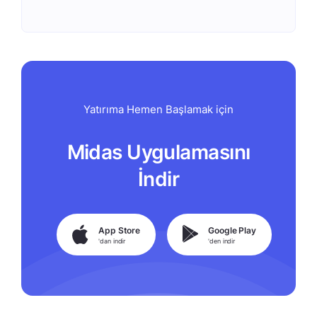
Yatırıma Hemen Başlamak için
Midas Uygulamasını
İndir
App Store
Google Play
'dan indir
'den indir