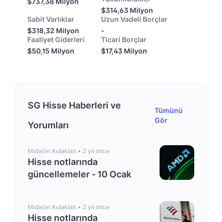
$737,38 Milyon
$314,63 Milyon
Sabit Varlıklar
Uzun Vadeli Borçlar
$318,32 Milyon
-
Faaliyet Giderleri
Ticari Borçlar
$50,15 Milyon
$17,43 Milyon
SG Hisse Haberleri ve
Tümünü
Gör
Yorumları
Midas’ın Kulakları •
2 yıl once
Hisse notlarında
güncellemeler - 10 Ocak
Midas’ın Kulakları •
2 yıl once
Hisse notlarında