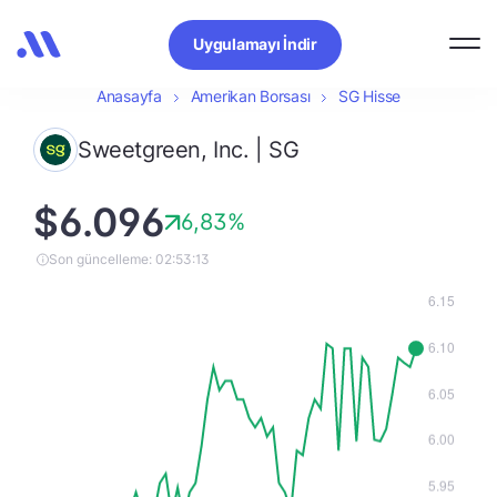
Uygulamayı İndir
Anasayfa
Amerikan Borsası
SG Hisse
Sweetgreen, Inc. | SG
$6.096
6,83%
Son güncelleme: 02:53:13