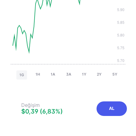
1H
1A
3A
1Y
2Y
5Y
1G
Değişim
AL
$0,39 (6,83%)