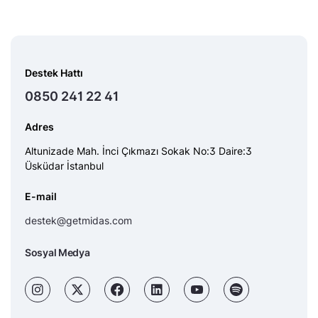
Destek Hattı
0850 241 22 41
Adres
Altunizade Mah. İnci Çıkmazı Sokak No:3 Daire:3
Üsküdar İstanbul
E-mail
destek@getmidas.com
Sosyal Medya