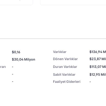
Varlıklar
$136,94 M
$0,16
Dönen Varlıklar
$23,87 Mi
$30,04 Milyon
rarı
-
Duran Varlıklar
$113,07 M
-
Sabit Varlıklar
$12,95 Mi
-
Faaliyet Giderleri
-