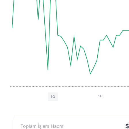
1H
1G
$
Toplam İşlem Hacmi