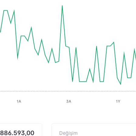
1A
3A
1Y
886.593,00
Değişim