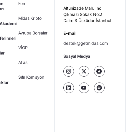
ın
Fon
Altunizade Mah. İnci
arı
Çıkmazı Sokak No:3
Midas Kripto
Daire:3 Üsküdar İstanbul
 Akademi
Avrupa Borsaları
E-mail
Terimleri
destek@getmidas.com
VİOP
lar
Sosyal Medya
Atlas
Sıfır Komisyon
ıklar
Kredili Yatırım
Ücretler
Kariyer