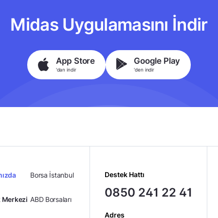
Midas Uygulamasını İndir
App Store
Google Play
'dan indir
'den indir
Destek Hattı
mızda
Borsa İstanbul
0850 241 22 41
 Merkezi
ABD Borsaları
Adres