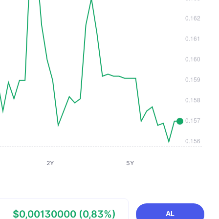
2Y
5Y
$0,00130000 (0,83%)
AL