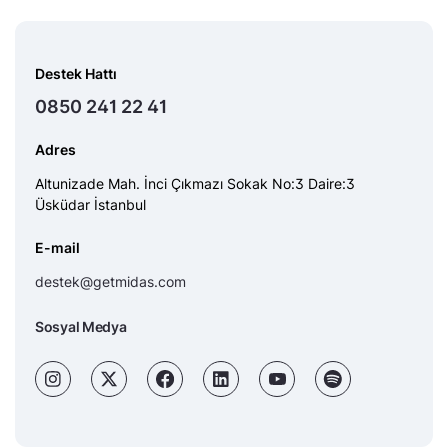
Destek Hattı
0850 241 22 41
Adres
Altunizade Mah. İnci Çıkmazı Sokak No:3 Daire:3
Üsküdar İstanbul
E-mail
destek@getmidas.com
Sosyal Medya