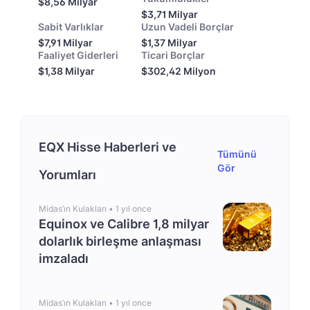
$8,56 Milyar
$3,71 Milyar
Sabit Varlıklar
Uzun Vadeli Borçlar
$7,91 Milyar
$1,37 Milyar
Faaliyet Giderleri
Ticari Borçlar
$1,38 Milyar
$302,42 Milyon
EQX Hisse Haberleri ve
Tümünü
Gör
Yorumları
Midas’ın Kulakları •
1 yıl once
Equinox ve Calibre 1,8 milyar
dolarlık birleşme anlaşması
imzaladı
Midas’ın Kulakları •
1 yıl once