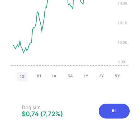
1H
1A
3A
1Y
2Y
5Y
1G
Değişim
AL
$0,74 (7,72%)