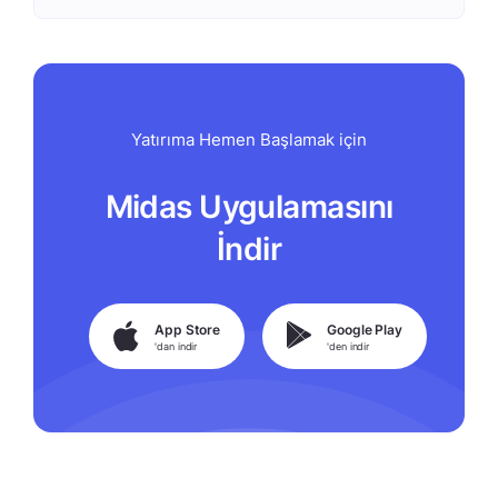
Yatırıma Hemen Başlamak için
Midas Uygulamasını
İndir
App Store
Google Play
'dan indir
'den indir