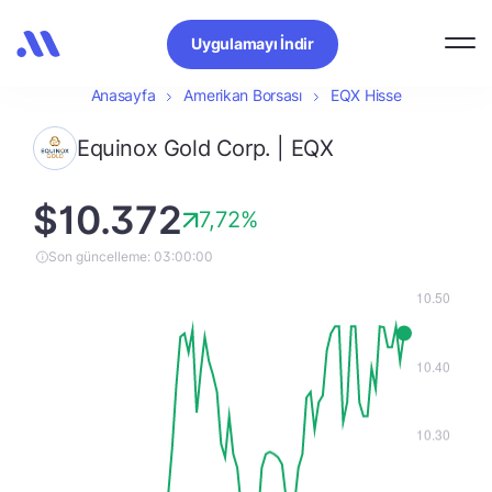
Uygulamayı İndir
Anasayfa
Amerikan Borsası
EQX Hisse
Equinox Gold Corp. | EQX
$10.372
7,72%
Son güncelleme: 03:00:00