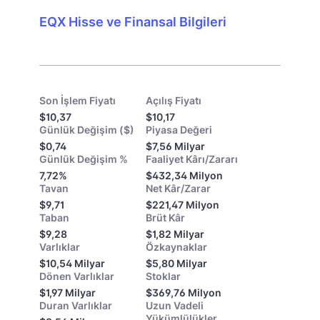
EQX Hisse ve Finansal Bilgileri
Son İşlem Fiyatı
Açılış Fiyatı
$10,37
$10,17
Günlük Değişim ($)
Piyasa Değeri
$0,74
$7,56 Milyar
Günlük Değişim %
Faaliyet Kârı/Zararı
7,72%
$432,34 Milyon
Tavan
Net Kâr/Zarar
$9,71
$221,47 Milyon
Taban
Brüt Kâr
$9,28
$1,82 Milyar
Varlıklar
Özkaynaklar
$10,54 Milyar
$5,80 Milyar
Dönen Varlıklar
Stoklar
$1,97 Milyar
$369,76 Milyon
Duran Varlıklar
Uzun Vadeli
Yükümlülükler