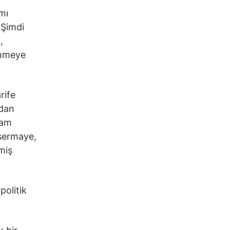
mı
 Şimdi
,
lenmeye
rife
ndan
vam
 sermaye,
miş
politik