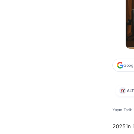
Google
AL
Yayın Tarih
2025’in i