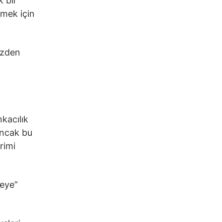
k bir
rmek için
özden
kacılık
Ancak bu
rimi
yeye”