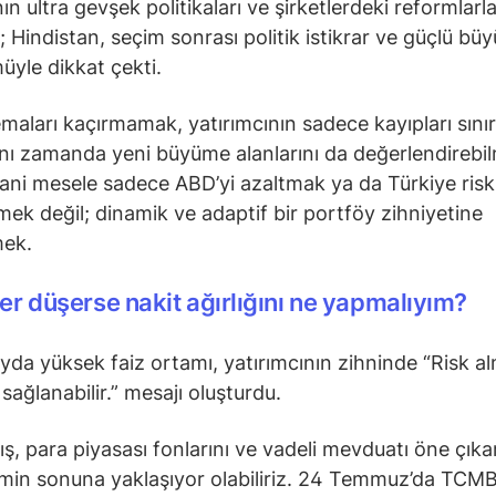
ın ultra gevşek politikaları ve şirketlerdeki reformlarl
; Hindistan, seçim sonrası politik istikrar ve güçlü bü
yle dikkat çekti.
emaları kaçırmamak, yatırımcının sadece kayıpları sını
ynı zamanda yeni büyüme alanlarını da değerlendirebil
Yani mesele sadece ABD’yi azaltmak ya da Türkiye risk
ek değil; dinamik ve adaptif bir portföy zihniyetine
mek.
ler düşerse nakit ağırlığını ne yapmalıyım?
yda yüksek faiz ortamı, yatırımcının zihninde “Risk 
 sağlanabilir.” mesajı oluşturdu.
ış, para piyasası fonlarını ve vadeli mevduatı öne çıka
in sonuna yaklaşıyor olabiliriz. 24 Temmuz’da TCM