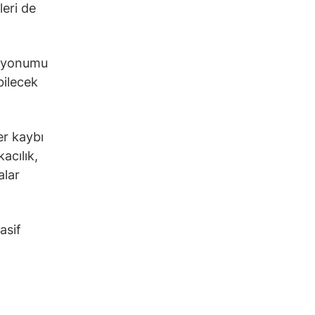
leri de
isyonumu
bilecek
er kaybı
acılık,
alar
asif