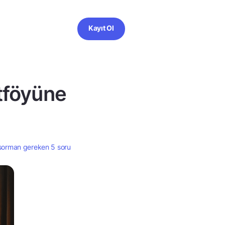
Kayıt Ol
rtföyüne
e sorman gereken 5 soru