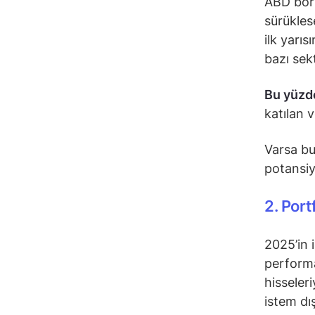
ABD bors
sürükles
ilk yarı
bazı sekt
Bu yüzd
katılan 
Varsa bu
potansiy
2. Port
2025’in 
performa
hisseler
istem dı