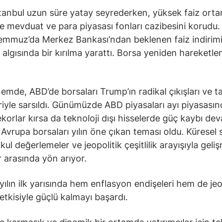
tanbul uzun süre yatay seyrederken, yüksek faiz orta
e mevduat ve para piyasası fonları cazibesini korudu.
emmuz’da Merkez Bankası’ndan beklenen faiz indirimi
ı algısında bir kırılma yarattı. Borsa yeniden hareket
emde, ABD’de borsaları Trump’ın radikal çıkışları ve ta
riyle sarsıldı. Günümüzde ABD piyasaları ayı piyasası
rekorlar kırsa da teknoloji dışı hisselerde güç kaybı de
Avrupa borsaları yılın öne çıkan teması oldu. Küresel
l değerlemeler ve jeopolitik çeşitlilik arayışıyla geliş
r arasında yön arıyor.
 yılın ilk yarısında hem enflasyon endişeleri hem de jeo
 etkisiyle güçlü kalmayı başardı.