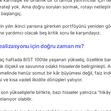
e karmaşık ve dinamik bir ortamda yatırımcılar için te
rateji yok. Ama doğru soruları sormak, rotayı netleşti
 başlangıç.
in yılın ikinci yarısına girerken portföyünü yeniden g
e yardımcı olacak beş kritik soru ile karşındayız.
realizasyonu için doğru zaman mı?
aç haftada BIST 100’de yaşanan yükseliş, özellikle ban
ük ölçekli ve savunma odaklı hisselerde belirginleşti. 
temelinde henüz somut bir kâr büyümesi değil, faiz indi
i ve kısa vadeli likidite dönüşleri yatıyor.
 son yükselişlerle birlikte, bazı hisseler yalnızca “hikâ
tlanıyor olabilir.