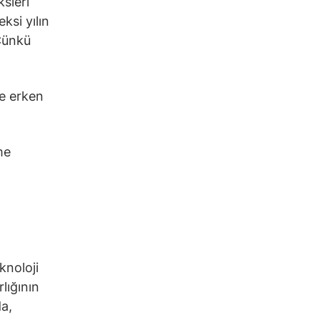
sleri
ksi yılın
 Çünkü
ye erken
me
knoloji
lığının
a,