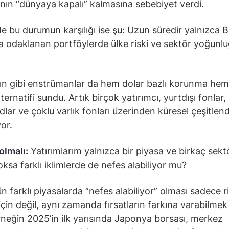
ının “dünyaya kapalı” kalmasına sebebiyet verdi.
de bu durumun karşılığı ise şu: Uzun süredir yalnızca 
’a odaklanan portföylerde ülke riski ve sektör yoğunl
ltın gibi enstrümanlar da hem dolar bazlı korunma he
alternatifi sundu. Artık birçok yatırımcı, yurtdışı fonlar,
lar ve çoklu varlık fonları üzerinden küresel çeşitlen
yor.
olmalı:
Yatırımlarım yalnızca bir piyasa ve birkaç sekt
yoksa farklı iklimlerde de nefes alabiliyor mu?
n farklı piyasalarda “nefes alabiliyor” olması sadece r
 için değil, aynı zamanda fırsatların farkına varabilmek
Örneğin 2025’in ilk yarısında Japonya borsası, merkez