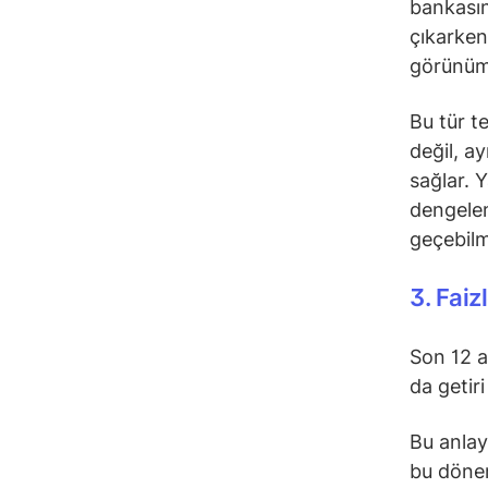
bankasın
çıkarken
görünümü
Bu tür t
değil, a
sağlar. 
dengelem
geçebil
3. Faiz
Son 12 a
da getiri
Bu anlay
bu dönem