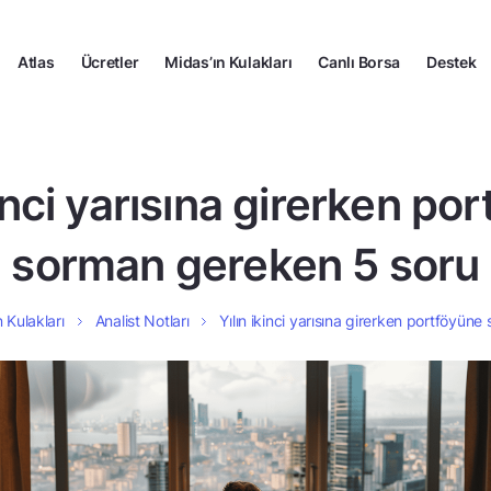
Atlas
Ücretler
Midas’ın Kulakları
Canlı Borsa
Destek
kinci yarısına girerken po
sorman gereken 5 soru
 Kulakları
Analist Notları
Yılın ikinci yarısına girerken portföyün