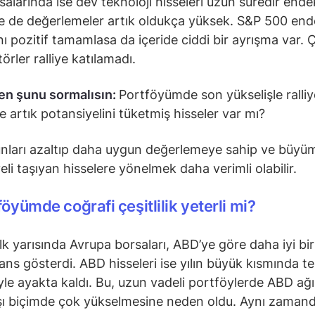
alarında ise dev teknoloji hisseleri uzun süredir endek
e de değerlemeler artık oldukça yüksek. S&P 500 ende
sını pozitif tamamlasa da içeride ciddi bir ayrışma var.
örler ralliye katılamadı.
en şunu sormalısın:
Portföyümde son yükselişle ralli
ve artık potansiyelini tüketmiş hisseler var mı?
nları azaltıp daha uygun değerlemeye sahip ve büyü
eli taşıyan hisselere yönelmek daha verimli olabilir.
föyümde coğrafi çeşitlilik yeterli mi?
ilk yarısında Avrupa borsaları, ABD’ye göre daha iyi bir
ns gösterdi. ABD hisseleri ise yılın büyük kısmında te
iyle ayakta kaldı. Bu, uzun vadeli portföylerde ABD ağır
şı biçimde çok yükselmesine neden oldu. Aynı zamand