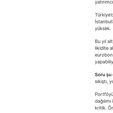
yatırımc
Türkiye’
İstanbul
yüksek.
Bu yıl a
likidite 
eurobond
yapabili
Soru şu 
sıkıştı, 
Portföyü
dağılımı
kritik. 