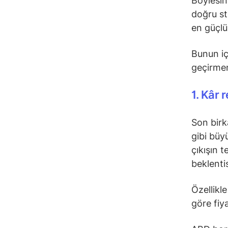
Böylesin
doğru st
en güçlü
Bunun iç
geçirmen
1. Kâr 
Son birk
gibi büy
çıkışın 
beklentis
Özellikle
göre fiya