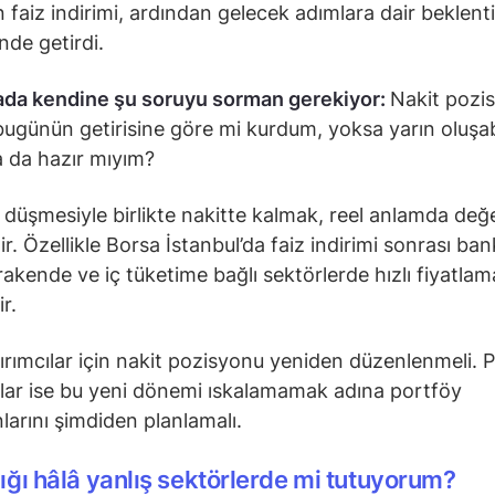
 faiz indirimi, ardından gelecek adımlara dair beklenti
nde getirdi.
ada kendine şu soruyu sorman gerekiyor:
Nakit poz
ugünün getirisine göre mi kurdum, yoksa yarın oluşa
ra da hazır mıyım?
n düşmesiyle birlikte nakitte kalmak, reel anlamda değ
ir. Özellikle Borsa İstanbul’da faiz indirimi sonrası bank
akende ve iç tüketime bağlı sektörlerde hızlı fiyatlam
ir.
tırımcılar için nakit pozisyonu yeniden düzenlenmeli. P
ılar ise bu yeni dönemi ıskalamamak adına portföy
larını şimdiden planlamalı.
lığı hâlâ yanlış sektörlerde mi tutuyorum?