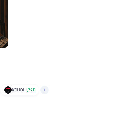
KCHOL
1,79%