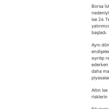
Borsa İs
nedeniyl
ise 24 T
yatırımc
başladı.
Aynı dön
endişele
sıyrılıp 
ederken 
daha maku
piyasala
Altın ise
risklerin