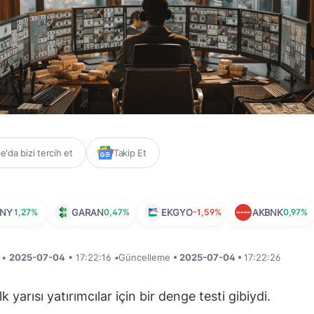
'da bizi tercih et
Takip Et
TNY
1,27%
GARAN
0,47%
EKGYO
-1,59%
AKBNK
0,97%
i •
2025-07-04
• 17:22:16
•
Güncelleme
• 2025-07-04 •
17:22:26
lk yarısı yatırımcılar için bir denge testi gibiydi.