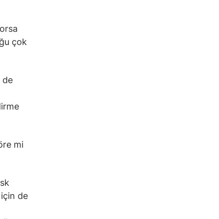
Borsa
uğu çok
m de
dirme
öre mi
isk
 için de