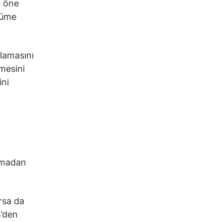
a öne
yüme
rlamasını
mesini
ini
almadan
rsa da
B’den