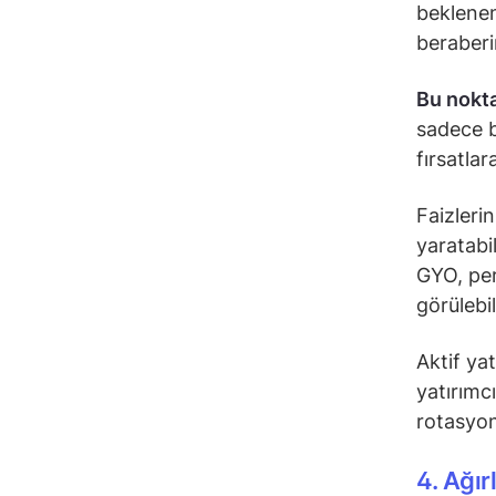
beklenen
beraberi
Bu nokt
sadece b
fırsatla
Faizleri
yaratabil
GYO, per
görülebil
Aktif ya
yatırımc
rotasyon
4. Ağır