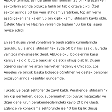
ABD’de temmuz ayında tarım dışı istihdam 23 bin kişi azalırken,
sektörlerin altında oldukça farklı bir tablo ortaya çıktı. Özel
sektör aslında 30 bin yeni istihdam yaratırken, toplam veriyi
aşağı çeken ana kalem 53 bin kişilik kamu istihdamı kaybı oldu.
Üstelik Mayıs ve Haziran verileri de toplam 103 bin kişi aşağı
revize edildi.
En sert düşüş yerel yönetimlere bağlı eğitim kurumlarında
görüldü. Bu alanda istihdam tek ayda 50 bin kişi azaldı. Burada
yalnızca mevsimsellik değil, ABD’de okul bölgelerinin karşı
karşıya kaldığı bütçe baskıları da etkili olmuş olabilir. Düşen
öğrenci sayıları ve artan maliyetler nedeniyle Chicago, Los
Angeles ve birçok başka bölgede öğretmen ve destek personeli
pozisyonlarında kesintiler gündemde.
Tüketiciye bağlı sektörler de zayıf kaldı. Perakende istihdamı 19
bin kişi gerilerken, depo, süpermarket tipi büyük mağazalar ve
diğer genel ürün perakendecilerindeki kayıp 21 bine ulaştı.
Eğlence ve konaklama sektöründe ise 40 bin kişilik düşüş