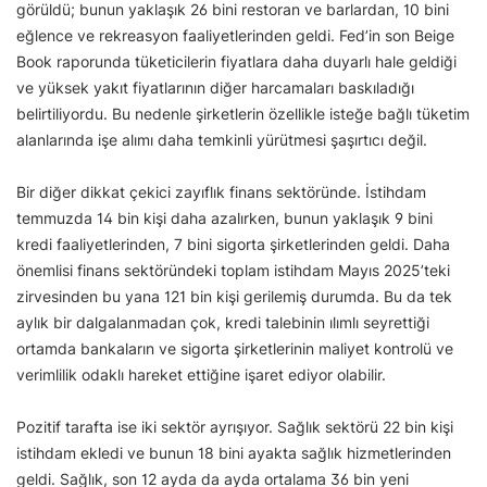
görüldü; bunun yaklaşık 26 bini restoran ve barlardan, 10 bini
eğlence ve rekreasyon faaliyetlerinden geldi. Fed’in son Beige
Book raporunda tüketicilerin fiyatlara daha duyarlı hale geldiği
ve yüksek yakıt fiyatlarının diğer harcamaları baskıladığı
belirtiliyordu. Bu nedenle şirketlerin özellikle isteğe bağlı tüketim
alanlarında işe alımı daha temkinli yürütmesi şaşırtıcı değil.
Bir diğer dikkat çekici zayıflık finans sektöründe. İstihdam
temmuzda 14 bin kişi daha azalırken, bunun yaklaşık 9 bini
kredi faaliyetlerinden, 7 bini sigorta şirketlerinden geldi. Daha
önemlisi finans sektöründeki toplam istihdam Mayıs 2025’teki
zirvesinden bu yana 121 bin kişi gerilemiş durumda. Bu da tek
aylık bir dalgalanmadan çok, kredi talebinin ılımlı seyrettiği
ortamda bankaların ve sigorta şirketlerinin maliyet kontrolü ve
verimlilik odaklı hareket ettiğine işaret ediyor olabilir.
Pozitif tarafta ise iki sektör ayrışıyor. Sağlık sektörü 22 bin kişi
istihdam ekledi ve bunun 18 bini ayakta sağlık hizmetlerinden
geldi. Sağlık, son 12 ayda da ayda ortalama 36 bin yeni