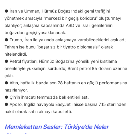
● İran ve Umman, Hürmüz Boğazı’ndaki gemi trafiğini
yönetmek amacıyla “merkezi bir geçiş koridoru” oluşturmayı
planlıyor; anlaşma kapsamında ABD ve İsrail gemilerinin
boğazdan geçişi yasaklanacak.
● Trump, İran ile yakında anlaşmaya varabileceklerini açıkladı;
Tahran ise bunu “başarısız bir tiyatro diplomasisi” olarak
nitelendirdi.
● Petrol fiyatları, Hürmüz Boğazı’na yönelik yeni kısıtlama
önerileriyle yükselişini sürdürdü; Brent petrol 84 doların üzerine
çıktı.
● Altın, haftalık bazda son 28 haftanın en güçlü performansına
hazırlanıyor.
● Çin’in ihracatı temmuzda beklentileri aştı.
● Apollo, İngiliz havayolu EasyJet’i hisse başına 7,15 sterlinden
nakit olarak satın almayı kabul etti.
Memleketten Sesler: Türkiye’de Neler