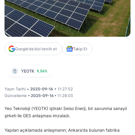
Google'da bizi tercih et
Takip Et
YEOTK
9,36%
Yayın Tarihi •
2025-09-16
• 11:27:52
Güncelleme
• 2025-09-16 •
11:28:03
Yeo Teknoloji (YEOTK) iştiraki Seiso Enerji, bir savunma sanayii
şirketi ile GES anlaşması imzaladı.
Yapılan açıklamada anlaşmanın; Ankara’da bulunan fabrika