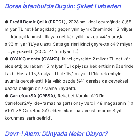
Borsa İstanbul’da Bugün: Şirket Haberleri
●
Ereğli Demir Çelik (EREGL)
, 2026’nın ikinci çeyreğinde 8,55
milyar TL net kâr açıkladı; geçen yılın aynı döneminde 1,3 milyar
TL kâr açıklanmıştı. İlk yarı net kârı yıllık bazda %415 artışla
8,93 milyar TL’ye ulaştı. Satış gelirleri ikinci çeyrekte 64,9 milyar
TL’ye yükseldi (2025: 41,4 milyar TL).
●
OYAK Çimento (OYAKC)
, ikinci çeyrekte 2 milyar TL net kâr
elde etti; bu rakam 1,5 milyar TL’lik piyasa beklentisinin üzerinde
kaldı. Hasılat 15,6 milyar TL ile 15,1 milyar TL’lik beklentiyle
uyumlu gerçekleşti; kâr yıllık bazda %41 daralsa da çeyreksel
bazda belirgin bir sıçrama kaydetti.
●
CarrefourSA (CRFSA)
, Rekabet Kurulu, A101’in
CarrefourSA’yı devralmasına şartlı onay verdi; 48 mağazanın (10
A101, 38 CarrefourSA) elden çıkarılması ve istihdamın 3 yıl
korunması şartı getirildi.
Devr-i Alem: Dünyada Neler Oluyor?