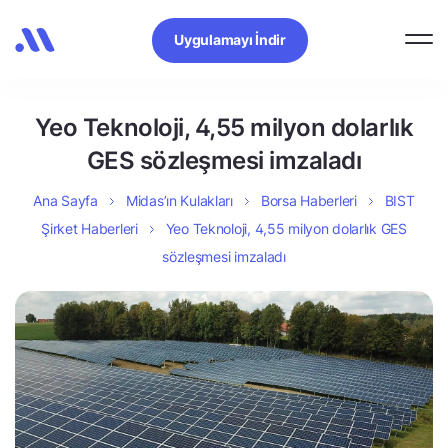
Uygulamayı İndir
Yeo Teknoloji, 4,55 milyon dolarlık
GES sözleşmesi imzaladı
Ana Sayfa
Midas’ın Kulakları
Borsa Haberleri
BIST
Şirket Haberleri
Yeo Teknoloji, 4,55 milyon dolarlık GES
sözleşmesi imzaladı