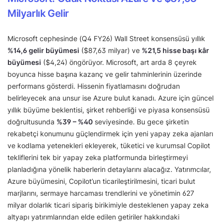
Milyarlık Gelir
Microsoft cephesinde (Q4 FY26) Wall Street konsensüsü yıllık
%14,6 gelir büyümesi
($87,63 milyar) ve
%21,5 hisse başı kâr
büyümesi
($4,24) öngörüyor. Microsoft, art arda 8 çeyrek
boyunca hisse başına kazanç ve gelir tahminlerinin üzerinde
performans gösterdi. Hissenin fiyatlamasını doğrudan
belirleyecek ana unsur ise Azure bulut kanadı. Azure için güncel
yıllık büyüme beklentisi, şirket rehberliği ve piyasa konsensüsü
doğrultusunda
%39 – %40
seviyesinde. Bu gece şirketin
rekabetçi konumunu güçlendirmek için yeni yapay zeka ajanları
ve kodlama yetenekleri ekleyerek, tüketici ve kurumsal Copilot
tekliflerini tek bir yapay zeka platformunda birleştirmeyi
planladığına yönelik haberlerin detaylarını alacağız. Yatırımcılar,
Azure büyümesini, Copilot’un ticarileştirilmesini, ticari bulut
marjlarını, sermaye harcaması trendlerini ve yönetimin 627
milyar dolarlık ticari sipariş birikimiyle desteklenen yapay zeka
altyapı yatırımlarından elde edilen getiriler hakkındaki