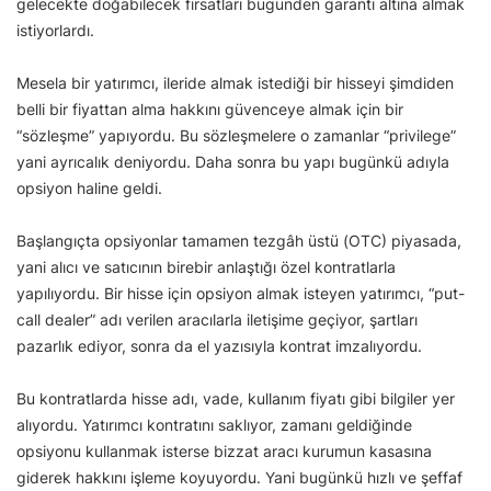
gelecekte doğabilecek fırsatları bugünden garanti altına almak
istiyorlardı.
Mesela bir yatırımcı, ileride almak istediği bir hisseyi şimdiden
belli bir fiyattan alma hakkını güvenceye almak için bir
“sözleşme” yapıyordu. Bu sözleşmelere o zamanlar “privilege”
yani ayrıcalık deniyordu. Daha sonra bu yapı bugünkü adıyla
opsiyon haline geldi.
Başlangıçta opsiyonlar tamamen tezgâh üstü (OTC) piyasada,
yani alıcı ve satıcının birebir anlaştığı özel kontratlarla
yapılıyordu. Bir hisse için opsiyon almak isteyen yatırımcı, “put-
call dealer” adı verilen aracılarla iletişime geçiyor, şartları
pazarlık ediyor, sonra da el yazısıyla kontrat imzalıyordu.
Bu kontratlarda hisse adı, vade, kullanım fiyatı gibi bilgiler yer
alıyordu. Yatırımcı kontratını saklıyor, zamanı geldiğinde
opsiyonu kullanmak isterse bizzat aracı kurumun kasasına
giderek hakkını işleme koyuyordu. Yani bugünkü hızlı ve şeffaf