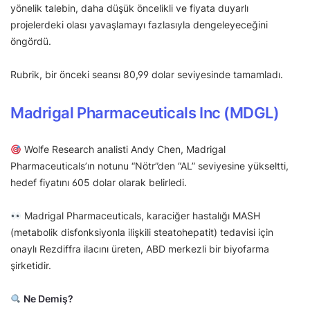
yönelik talebin, daha düşük öncelikli ve fiyata duyarlı
projelerdeki olası yavaşlamayı fazlasıyla dengeleyeceğini
öngördü.
Rubrik, bir önceki seansı 80,99 dolar seviyesinde tamamladı.
Madrigal Pharmaceuticals Inc (MDGL)
Wolfe Research analisti Andy Chen, Madrigal
Pharmaceuticals’ın notunu “Nötr”den “AL” seviyesine yükseltti,
hedef fiyatını 605 dolar olarak belirledi.
Madrigal Pharmaceuticals, karaciğer hastalığı MASH
(metabolik disfonksiyonla ilişkili steatohepatit) tedavisi için
onaylı Rezdiffra ilacını üreten, ABD merkezli bir biyofarma
şirketidir.
Ne Demiş?