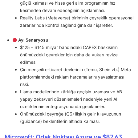
güçlü kalması ve hisse geri alım programının hız
kesmeden devam edeceğinin açıklanması.
Reality Labs (Metaverse) biriminin çeyreklik operasyonel
zararlarında kontrol sağlandığına dair işaretler.
Ayı Senaryosu:
$125 – $145 milyar bandındaki CAPEX baskısının
önümüzdeki çeyrekler için daha da yukarı revize
edilmesi.
Çin menşeili e-ticaret devlerinin (Temu, Shein vb.) Meta
platformlarındaki reklam harcamalarını yavaşlatması
riski.
Llama modellerinde kârlılığa geçişin uzaması ve AB
yapay zeka/veri düzenlemeleri nedeniyle yeni AI
özelliklerinin entegrasyonunda gecikmeler.
Önümüzdeki çeyreğe (Q3) ilişkin gelir kılavuzunun
(guidance) beklentilerin altında kalması.
Microsoft: Odak Noktası Azure ve $87,63