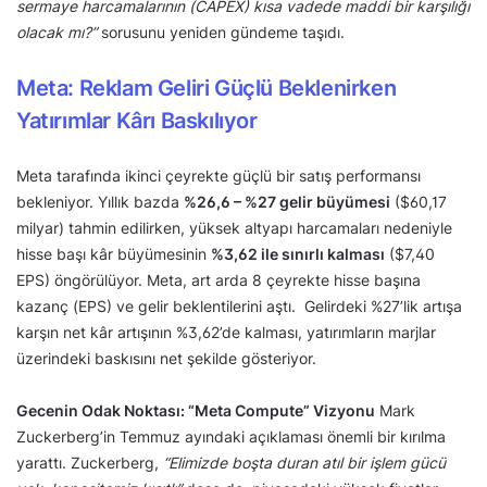
sermaye harcamalarının (CAPEX) kısa vadede maddi bir karşılığı
olacak mı?”
sorusunu yeniden gündeme taşıdı.
Meta: Reklam Geliri Güçlü Beklenirken
Yatırımlar Kârı Baskılıyor
Meta tarafında ikinci çeyrekte güçlü bir satış performansı
bekleniyor. Yıllık bazda
%26,6 – %27 gelir büyümesi
($60,17
milyar) tahmin edilirken, yüksek altyapı harcamaları nedeniyle
hisse başı kâr büyümesinin
%3,62 ile sınırlı kalması
($7,40
EPS) öngörülüyor. Meta, art arda 8 çeyrekte hisse başına
kazanç (EPS) ve gelir beklentilerini aştı. Gelirdeki %27’lik artışa
karşın net kâr artışının %3,62’de kalması, yatırımların marjlar
üzerindeki baskısını net şekilde gösteriyor.
Gecenin Odak Noktası: “Meta Compute” Vizyonu
Mark
Zuckerberg’in Temmuz ayındaki açıklaması önemli bir kırılma
yarattı. Zuckerberg,
“Elimizde boşta duran atıl bir işlem gücü