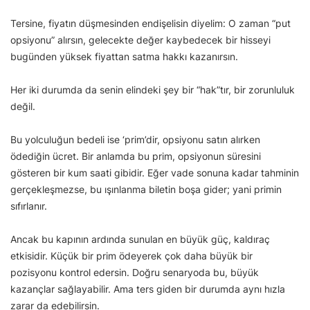
Tersine, fiyatın düşmesinden endişelisin diyelim: O zaman “put
opsiyonu” alırsın, gelecekte değer kaybedecek bir hisseyi
bugünden yüksek fiyattan satma hakkı kazanırsın.
Her iki durumda da senin elindeki şey bir “hak”tır, bir zorunluluk
değil.
Bu yolculuğun bedeli ise ‘prim’dir, opsiyonu satın alırken
ödediğin ücret. Bir anlamda bu prim, opsiyonun süresini
gösteren bir kum saati gibidir. Eğer vade sonuna kadar tahminin
gerçekleşmezse, bu ışınlanma biletin boşa gider; yani primin
sıfırlanır.
Ancak bu kapının ardında sunulan en büyük güç, kaldıraç
etkisidir. Küçük bir prim ödeyerek çok daha büyük bir
pozisyonu kontrol edersin. Doğru senaryoda bu, büyük
kazançlar sağlayabilir. Ama ters giden bir durumda aynı hızla
zarar da edebilirsin.