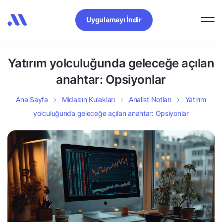
Uygulamayı İndir
Yatırım yolculuğunda geleceğe açılan
anahtar: Opsiyonlar
Ana Sayfa
Midas’ın Kulakları
Analist Notları
Yatırım
yolculuğunda geleceğe açılan anahtar: Opsiyonlar