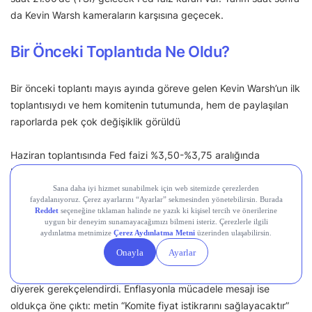
da Kevin Warsh kameraların karşısına geçecek.
Bir Önceki Toplantıda Ne Oldu?
Bir önceki toplantı mayıs ayında göreve gelen Kevin Warsh’un ilk
toplantısıydı ve hem komitenin tutumunda, hem de paylaşılan
raporlarda pek çok değişiklik görüldü
Haziran toplantısında Fed faizi %3,50-%3,75 aralığında
bırakmış, karar 12-0 oybirliğiyle alınmıştı. Bir önceki Powell
döneminde ise komitede pek çok fikir ayrılığı yaşanıyordu
Karar metni gerçekten sadeleşti Powell’ın önceden kullanmış
olduğu metinle kıyasladığımızda yeni metin dört kısa
paragraftan ibaret. İleriye dönük yönlendirme tamamen
kaldırıldı; Warsh bunu “mevcut politika ortamına uygun değil”
diyerek gerekçelendirdi. Enflasyonla mücadele mesajı ise
oldukça öne çıktı: metin “Komite fiyat istikrarını sağlayacaktır”