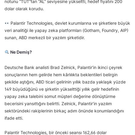
notunu “TUT”tan “AL” seviyesine yükseltti, hedef fiyatını 200
dolar olarak korudu.
Palantir Technologies, devlet kurumlarına ve şirketlere büyük
veri analitiği ile yapay zeka platformları (Gotham, Foundry, AIP)
sunan, ABD merkezli bir yazılım şirketidir.
Ne Demiş?
Deutsche Bank analisti Brad Zelnick, Palantir’in ikinci çeyrek
sonuçlarının hem gelirde hem kârlılıkta beklentileri belirgin
şekilde aştığını, ABD ticari gelirinin yıllık bazda yaklaşık yüzde
149 büyüdüğünü ve şirketin yükselttiği yıllık gelir hedefinin
yapay zeka talebini somut müşteri değerine dönüştürme
becerisini yansıttığını belirtti. Zelnick, Palantir’in yazılım
sektöründeki rakiplerinin birkaç adım önünde konumlandığını
ifade etti.
Palantir Technologies, bir önceki seansı 162,66 dolar