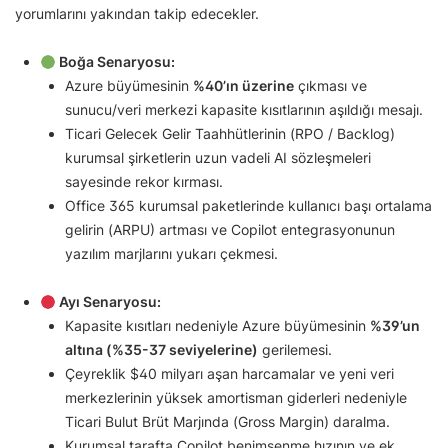
yorumlarını yakından takip edecekler.
Boğa Senaryosu:
Azure büyümesinin
%40’ın üzerine
çıkması ve
sunucu/veri merkezi kapasite kısıtlarının aşıldığı mesajı.
Ticari Gelecek Gelir Taahhütlerinin (RPO / Backlog)
kurumsal şirketlerin uzun vadeli AI sözleşmeleri
sayesinde rekor kırması.
Office 365 kurumsal paketlerinde kullanıcı başı ortalama
gelirin (ARPU) artması ve Copilot entegrasyonunun
yazılım marjlarını yukarı çekmesi.
Ayı Senaryosu:
Kapasite kısıtları nedeniyle Azure büyümesinin
%39’un
altına (%35-37 seviyelerine)
gerilemesi.
Çeyreklik $40 milyarı aşan harcamalar ve yeni veri
merkezlerinin yüksek amortisman giderleri nedeniyle
Ticari Bulut Brüt Marjında (Gross Margin) daralma.
Kurumsal tarafta Copilot benimsenme hızının ve ek