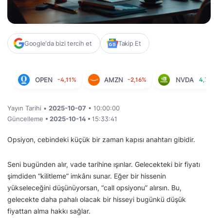
Google'da bizi tercih et
Takip Et
OPEN
-4,11%
AMZN
-2,16%
NVDA
4,77%
Yayın Tarihi •
2025-10-07
• 10:00:00
Güncelleme
• 2025-10-14 •
15:33:41
Opsiyon, cebindeki küçük bir zaman kapısı anahtarı gibidir.
Seni bugünden alır, vade tarihine ışınlar. Gelecekteki bir fiyatı
şimdiden “kilitleme” imkânı sunar. Eğer bir hissenin
yükseleceğini düşünüyorsan, “call opsiyonu” alırsın. Bu,
gelecekte daha pahalı olacak bir hisseyi bugünkü düşük
fiyattan alma hakkı sağlar.