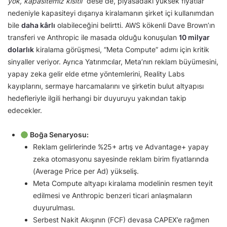
yok, kapasitemiz kısıtlı”
dese de, piyasadaki yüksek fiyatlar
nedeniyle kapasiteyi dışarıya kiralamanın şirket içi kullanımdan
bile
daha kârlı
olabileceğini belirtti. AWS kökenli Dave Brown’ın
transferi ve Anthropic ile masada olduğu konuşulan
10 milyar
dolarlık
kiralama görüşmesi, “Meta Compute” adımı için kritik
sinyaller veriyor. Ayrıca Yatırımcılar, Meta’nın reklam büyümesini,
yapay zeka gelir elde etme yöntemlerini, Reality Labs
kayıplarını, sermaye harcamalarını ve şirketin bulut altyapısı
hedefleriyle ilgili herhangi bir duyuruyu yakından takip
edecekler.
Boğa Senaryosu:
Reklam gelirlerinde %25+ artış ve Advantage+ yapay
zeka otomasyonu sayesinde reklam birim fiyatlarında
(Average Price per Ad) yükseliş.
Meta Compute altyapı kiralama modelinin resmen teyit
edilmesi ve Anthropic benzeri ticari anlaşmaların
duyurulması.
Serbest Nakit Akışının (FCF) devasa CAPEX’e rağmen