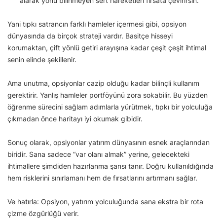
alarak yönü bilinmeyen sert hareketleri fırsata çevirirsin.
Yani tıpkı satrancın farklı hamleler içermesi gibi, opsiyon
dünyasında da birçok strateji vardır. Basitçe hisseyi
korumaktan, çift yönlü getiri arayışına kadar çeşit çeşit ihtimal
senin elinde şekillenir.
Ama unutma, opsiyonlar cazip olduğu kadar bilinçli kullanım
gerektirir. Yanlış hamleler portföyünü zora sokabilir. Bu yüzden
öğrenme sürecini sağlam adımlarla yürütmek, tıpkı bir yolculuğa
çıkmadan önce haritayı iyi okumak gibidir.
Sonuç olarak, opsiyonlar yatırım dünyasının esnek araçlarından
biridir. Sana sadece “var olanı almak” yerine, gelecekteki
ihtimallere şimdiden hazırlanma şansı tanır. Doğru kullanıldığında
hem risklerini sınırlamanı hem de fırsatlarını artırmanı sağlar.
Ve hatırla: Opsiyon, yatırım yolculuğunda sana ekstra bir rota
çizme özgürlüğü verir.