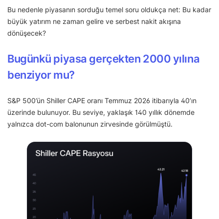
Bu nedenle piyasanın sorduğu temel soru oldukça net: Bu kadar
büyük yatırım ne zaman gelire ve serbest nakit akışına
dönüşecek?
Bugünkü piyasa gerçekten 2000 yılına
benziyor mu?
S&P 500’ün Shiller CAPE oranı Temmuz 2026 itibarıyla 40’ın
üzerinde bulunuyor. Bu seviye, yaklaşık 140 yıllık dönemde
yalnızca dot-com balonunun zirvesinde görülmüştü.