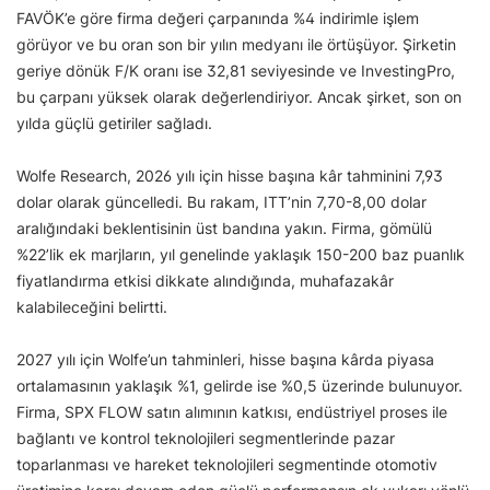
FAVÖK’e göre firma değeri çarpanında %4 indirimle işlem
görüyor ve bu oran son bir yılın medyanı ile örtüşüyor. Şirketin
geriye dönük F/K oranı ise 32,81 seviyesinde ve InvestingPro,
bu çarpanı yüksek olarak değerlendiriyor. Ancak şirket, son on
yılda güçlü getiriler sağladı.
Wolfe Research, 2026 yılı için hisse başına kâr tahminini 7,93
dolar olarak güncelledi. Bu rakam, ITT’nin 7,70-8,00 dolar
aralığındaki beklentisinin üst bandına yakın. Firma, gömülü
%22’lik ek marjların, yıl genelinde yaklaşık 150-200 baz puanlık
fiyatlandırma etkisi dikkate alındığında, muhafazakâr
kalabileceğini belirtti.
2027 yılı için Wolfe’un tahminleri, hisse başına kârda piyasa
ortalamasının yaklaşık %1, gelirde ise %0,5 üzerinde bulunuyor.
Firma, SPX FLOW satın alımının katkısı, endüstriyel proses ile
bağlantı ve kontrol teknolojileri segmentlerinde pazar
toparlanması ve hareket teknolojileri segmentinde otomotiv