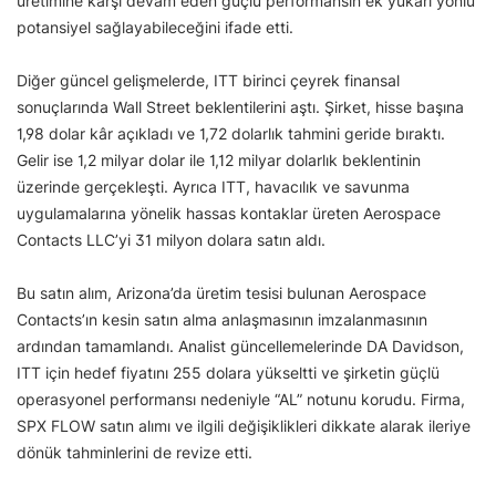
üretimine karşı devam eden güçlü performansın ek yukarı yönlü
potansiyel sağlayabileceğini ifade etti.
Diğer güncel gelişmelerde, ITT birinci çeyrek finansal
sonuçlarında Wall Street beklentilerini aştı. Şirket, hisse başına
1,98 dolar kâr açıkladı ve 1,72 dolarlık tahmini geride bıraktı.
Gelir ise 1,2 milyar dolar ile 1,12 milyar dolarlık beklentinin
üzerinde gerçekleşti. Ayrıca ITT, havacılık ve savunma
uygulamalarına yönelik hassas kontaklar üreten Aerospace
Contacts LLC’yi 31 milyon dolara satın aldı.
Bu satın alım, Arizona’da üretim tesisi bulunan Aerospace
Contacts’ın kesin satın alma anlaşmasının imzalanmasının
ardından tamamlandı. Analist güncellemelerinde DA Davidson,
ITT için hedef fiyatını 255 dolara yükseltti ve şirketin güçlü
operasyonel performansı nedeniyle “AL” notunu korudu. Firma,
SPX FLOW satın alımı ve ilgili değişiklikleri dikkate alarak ileriye
dönük tahminlerini de revize etti.