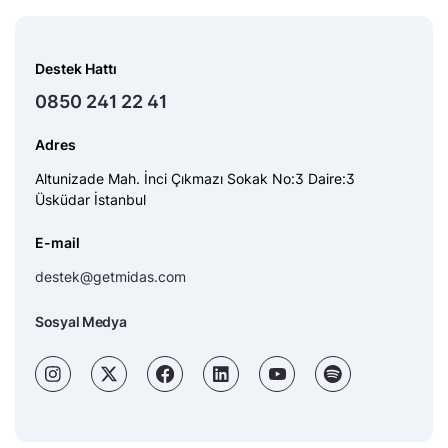
Destek Hattı
0850 241 22 41
Adres
Altunizade Mah. İnci Çıkmazı Sokak No:3 Daire:3
Üsküdar İstanbul
E-mail
destek@getmidas.com
Sosyal Medya