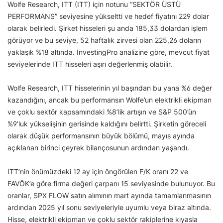
Wolfe Research, ITT (ITT) için notunu “SEKTÖR ÜSTÜ
PERFORMANS” seviyesine yükseltti ve hedef fiyatını 229 dolar
olarak belirledi. Şirket hisseleri şu anda 185,33 dolardan işlem
görüyor ve bu seviye, 52 haftalık zirvesi olan 225,26 doların
yaklaşık %18 altında. InvestingPro analizine göre, mevcut fiyat
seviyelerinde ITT hisseleri aşırı değerlenmiş olabilir.
Wolfe Research, ITT hisselerinin yıl başından bu yana %6 değer
kazandığını, ancak bu performansın Wolfe’un elektrikli ekipman
ve çoklu sektör kapsamındaki %8’lik artışın ve S&P 500’ün
%9’luk yükselişinin gerisinde kaldığını belirtti. Şirketin göreceli
olarak düşük performansının büyük bölümü, mayıs ayında
açıklanan birinci çeyrek bilançosunun ardından yaşandı.
ITT’nin önümüzdeki 12 ay için öngörülen F/K oranı 22 ve
FAVÖK’e göre firma değeri çarpanı 15 seviyesinde bulunuyor. Bu
oranlar, SPX FLOW satın alımının mart ayında tamamlanmasının
ardından 2025 yıl sonu seviyeleriyle uyumlu veya biraz altında.
Hisse, elektrikli ekipman ve çoklu sektör rakiplerine kıyasla