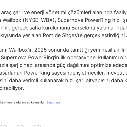
i araç şarjı ve enerji yönetimi çözümleri alanında faali
 Wallbox (NYSE: WBX), Supernova PowerRing hızlı şa
in ilk gerçek saha kurulumunu Barselona yakınlarında
kıyısında yer alan Port de Sitges’te gerçekleştirdiğini 
m, Wallbox’ın 2025 sonunda tanıttığı yeni nesil akıllı hı
 Supernova PowerRing’in ilk operasyonel kullanımı old
azla şarj cihazı arasında güç dağılımını optimize edec
tasarlanan PowerRing sayesinde işletmeciler, mevcut
ini daha verimli kullanarak hızlı şarj altyapısını daha 
irebiliyor.
rlanırken faydalanılan kaynaklar:
Benzinga