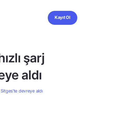
Kayıt Ol
zlı şarj
eye aldı
 Sitges’te devreye aldı