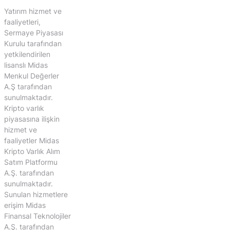
Yatırım hizmet ve
faaliyetleri,
Sermaye Piyasası
Kurulu tarafından
yetkilendirilen
lisanslı Midas
Menkul Değerler
A.Ş tarafından
sunulmaktadır.
Kripto varlık
piyasasına ilişkin
hizmet ve
faaliyetler Midas
Kripto Varlık Alım
Satım Platformu
A.Ş. tarafından
sunulmaktadır.
Sunulan hizmetlere
erişim Midas
Finansal Teknolojiler
A.Ş. tarafından