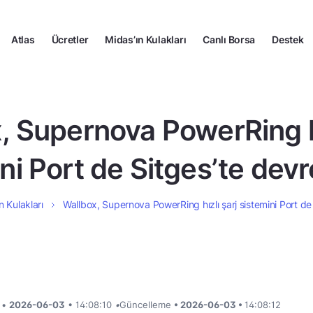
Atlas
Ücretler
Midas’ın Kulakları
Canlı Borsa
Destek
, Supernova PowerRing hı
ni Port de Sitges’te devr
n Kulakları
Wallbox, Supernova PowerRing hızlı şarj sistemini Port de
i •
2026-06-03
• 14:08:10
•
Güncelleme
• 2026-06-03 •
14:08:12