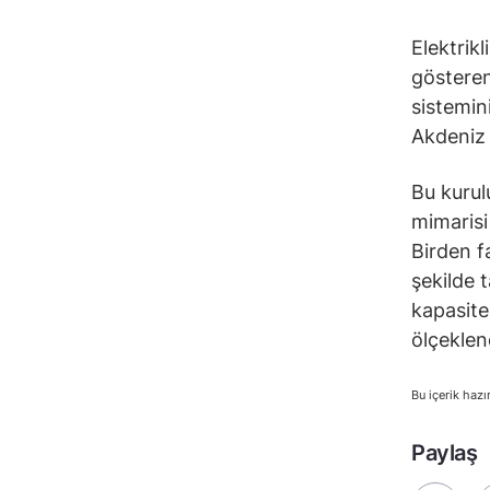
Elektrikl
gösteren
sistemin
Akdeniz 
Bu kurulu
mimarisi
Birden f
şekilde 
kapasites
ölçeklend
Bu içerik hazı
Paylaş