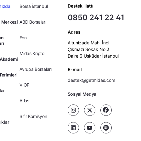
Destek Hattı
mızda
Borsa İstanbul
0850 241 22 41
 Merkezi
ABD Borsaları
Adres
ın
Fon
Altunizade Mah. İnci
arı
Çıkmazı Sokak No:3
Midas Kripto
Daire:3 Üsküdar İstanbul
 Akademi
Avrupa Borsaları
E-mail
Terimleri
destek@getmidas.com
VİOP
lar
Sosyal Medya
Atlas
Sıfır Komisyon
ıklar
Kredili Yatırım