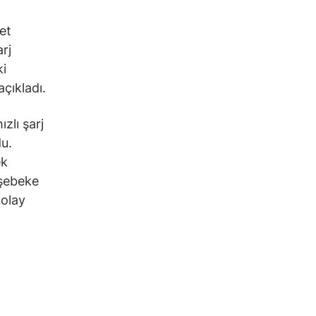
yet
rj
ki
açıkladı.
zlı şarj
u.
ek
 şebeke
kolay