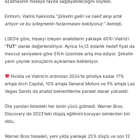
azalmasının hisseye fayda sağlayabileceğini söyledi.
Einhorn, Viatris hakkında “
Şirketin geliri ve nakit akışı artık
artıyor ve bu iyileşmenin hızlanmasını bekliyoruz.
” demişti.
LSEG’e göre, hisseyi izleyen analistlerin yaklaşık 60%’ı Viatris’i
“
TUT
” olarak değerlendiriyor. Ayrıca 14,13 dolarlık hedef fiyat da
mevcut seviyelere göre 5%’in üzerinde artış ima ediyor. Şirketin
yarın çeyrek sonuçlarını açıklaması bekleniyor.
Nvidia ve Viatris’in ardından 2024’te şimdiye kadar 17%
artışla Arch Capital, 10% artışla General Motors ve 9% artışla Las
Vegas Sands da analist beklentilerine paralel olarak yükseldi.
Öte yandan listedeki her ismin yüzü gülmedi. Warner Bros.
Discovery de 2023’teki düşüş eğilimini koruyan isimlerden biri
oldu.
Warner Bros hisseleri, yeni yılda yaklaşık 25% düştü ve son 12