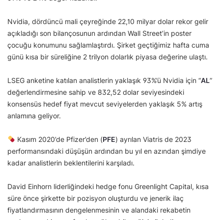
Nvidia, dördüncü mali çeyreğinde 22,10 milyar dolar rekor gelir
açıkladığı son bilançosunun ardından Wall Street’in poster
çocuğu konumunu sağlamlaştırdı. Şirket geçtiğimiz hafta cuma
günü kısa bir süreliğine 2 trilyon dolarlık piyasa değerine ulaştı.
LSEG anketine katılan analistlerin yaklaşık 93%’ü Nvidia için “
AL
”
değerlendirmesine sahip ve 832,52 dolar seviyesindeki
konsensüs hedef fiyat mevcut seviyelerden yaklaşık 5% artış
anlamına geliyor.
Kasım 2020’de Pfizer’den (
PFE
) ayrılan Viatris de 2023
performansındaki düşüşün ardından bu yıl en azından şimdiye
kadar analistlerin beklentilerini karşıladı.
David Einhorn liderliğindeki hedge fonu Greenlight Capital, kısa
süre önce şirkette bir pozisyon oluşturdu ve jenerik ilaç
fiyatlandırmasının dengelenmesinin ve alandaki rekabetin