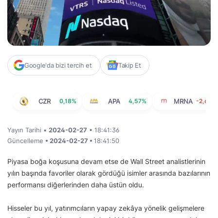
Google'da bizi tercih et
Takip Et
CZR
0,18%
APA
4,57%
MRNA
-2,68%
Yayın Tarihi •
2024-02-27
• 18:41:36
Güncelleme
• 2024-02-27 •
18:41:50
Piyasa boğa koşusuna devam etse de Wall Street analistlerinin
yılın başında favoriler olarak gördüğü isimler arasında bazılarının
performansı diğerlerinden daha üstün oldu.
Hisseler bu yıl, yatırımcıların yapay zekâya yönelik gelişmelere