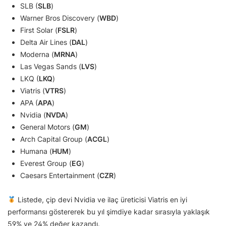
SLB (
SLB
)
Warner Bros Discovery (
WBD
)
First Solar (
FSLR
)
Delta Air Lines (
DAL
)
Moderna (
MRNA
)
Las Vegas Sands (
LVS
)
LKQ (
LKQ
)
Viatris (
VTRS
)
APA (
APA
)
Nvidia (
NVDA
)
General Motors (
GM
)
Arch Capital Group (
ACGL
)
Humana (
HUM
)
Everest Group (
EG
)
Caesars Entertainment (
CZR
)
Listede, çip devi Nvidia ve ilaç üreticisi Viatris en iyi
performansı göstererek bu yıl şimdiye kadar sırasıyla yaklaşık
59% ve 24% değer kazandı.