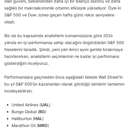
olan güveni, beklenenden daha iyi bir bilanço sezonu ve daha
sağlıklı bir makroekonomik ortamın etkisiyle yükseliyor. Öyle ki
S&P 500 ve Dow Jones geçen hafta günü rekor seviyelere
ulaştı.
Biz de bu kapsamda analistlerin konsensüsüne göre 2024
yılında en iyi performansa sahip olacağını öngördükleri S&P 500
hisselerini taradık. Şimdi, yeni yılın ikinci ayını geride bırakmaya
hazırlanırken, analistlerin seçimlerinin ne kadar iyi performans
gösterdiğini inceliyoruz.
Performanslara geçmeden önce aşağıdaki listede Wall Street’in
bu yıl S&P 500’ün kazananları olarak gördüğü isimlerin tamamını
inceleyebilirsin.
United Airlines (
UAL
)
Bunge Global (
BG
)
Halliburton (
HAL
)
Marathon Oil (
MRO
)