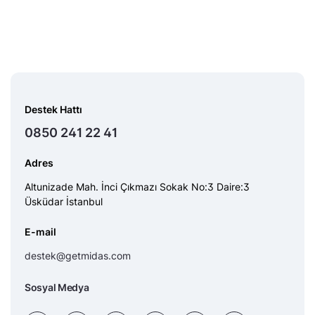
Destek Hattı
0850 241 22 41
Adres
Altunizade Mah. İnci Çıkmazı Sokak No:3 Daire:3
Üsküdar İstanbul
E-mail
destek@getmidas.com
Sosyal Medya