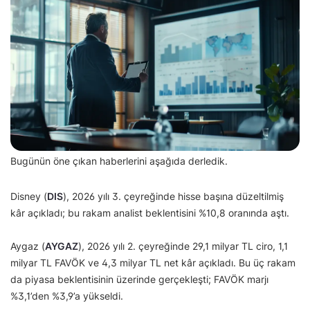
Bugünün öne çıkan haberlerini aşağıda derledik.
Disney (
DIS
), 2026 yılı 3. çeyreğinde hisse başına düzeltilmiş
kâr açıkladı; bu rakam analist beklentisini %10,8 oranında aştı.
Aygaz (
AYGAZ
), 2026 yılı 2. çeyreğinde 29,1 milyar TL ciro, 1,1
milyar TL FAVÖK ve 4,3 milyar TL net kâr açıkladı. Bu üç rakam
da piyasa beklentisinin üzerinde gerçekleşti; FAVÖK marjı
%3,1’den %3,9’a yükseldi.