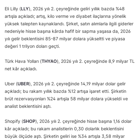
Eli Lilly (
LLY
), 2026 yılı 2. çeyreğinde geliri yıllık bazda %48
artışla açıkladı; artış, kilo verme ve diyabet ilaçlarına yönelik
yüksek talepten kaynaklandı. Şirket, satın alımlarla ilgili giderler
nedeniyle hisse başına kârda hafif bir sapma yaşasa da, 2026
yılı gelir beklentisini 85-87 milyar dolara yükseltti ve piyasa
değeri 1 trilyon doları geçti.
Türk Hava Yolları (
THYAO
), 2026 yılı 2. çeyreğinde 8,9 milyar TL
net kâr açıkladı.
Uber (
UBER
), 2026 yılı 2. çeyreğinde 14,19 milyar dolar gelir
açıkladı; bu rakam yıllık bazda %12 artışa işaret etti. Şirketin
brüt rezervasyonları %24 artışla 58 milyar dolara yükseldi ve
analist beklentisini aştı.
Shopify (
SHOP
), 2026 yılı 2. çeyreğinde hisse başına 1,16 dolar
kâr açıkladı; bu rakam analistlerin 0,30 dolarlık beklentisini
büyük ölçüde aştı. Şirketin geliri ise %34 artışla 3,58 milyar