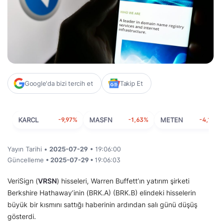
Google'da bizi tercih et
Takip Et
KARCL
-9,97%
MASFN
-1,63%
METEN
-4,10%
Yayın Tarihi •
2025-07-29
• 19:06:00
Güncelleme
• 2025-07-29 •
19:06:03
VeriSign (
VRSN
) hisseleri, Warren Buffett’ın yatırım şirketi
Berkshire Hathaway’inin (BRK.A) (BRK.B) elindeki hisselerin
büyük bir kısmını sattığı haberinin ardından salı günü düşüş
gösterdi.