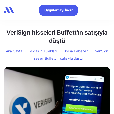
Uygulamayı İndir
VeriSign hisseleri Buffett’ın satışıyla
düştü
Ana Sayfa
Midas’ın Kulakları
Borsa Haberleri
VeriSign
hisseleri Buffett’ın satışıyla düştü