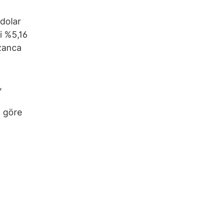
dolar
i %5,16
azanca
,
a göre