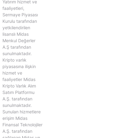
Yatırım hizmet ve
faaliyetleri,
Sermaye Piyasası
Kurulu tarafından
yetkilendirilen
lisanslı Midas
Menkul Değerler
A.Ş tarafından
sunulmaktadır.
Kripto varlık
piyasasına ilişkin
hizmet ve
faaliyetler Midas
Kripto Varlık Alım
Satım Platformu
A.Ş. tarafından
sunulmaktadır.
Sunulan hizmetlere
erişim Midas
Finansal Teknolojiler
A.Ş. tarafından
sağlanan Midas ve