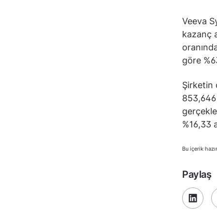
Veeva Sy
kazanç aç
oranında
göre %63
Şirketin 
853,646 
gerçekle
%16,33 a
Bu içerik hazı
Paylaş