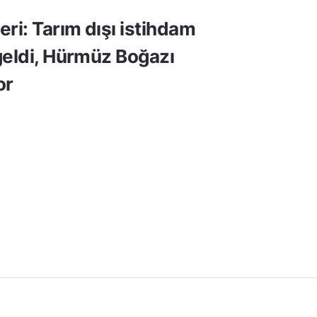
ri: Tarım dışı istihdam
geldi, Hürmüz Boğazı
or