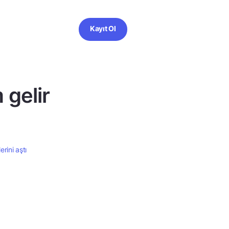
Kayıt Ol
gelir
rini aştı