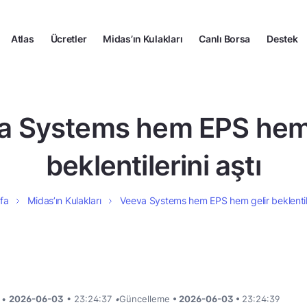
Atlas
Ücretler
Midas’ın Kulakları
Canlı Borsa
Destek
a Systems hem EPS hem 
beklentilerini aştı
fa
Midas’ın Kulakları
Veeva Systems hem EPS hem gelir beklentile
i •
2026-06-03
• 23:24:37
•
Güncelleme
• 2026-06-03 •
23:24:39