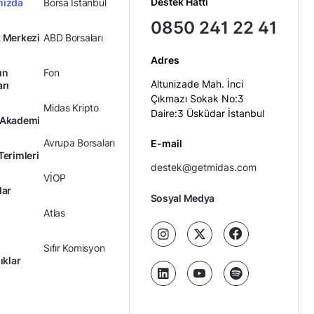
Destek Hattı
mızda
Borsa İstanbul
0850 241 22 41
 Merkezi
ABD Borsaları
Adres
ın
Fon
Altunizade Mah. İnci
arı
Çıkmazı Sokak No:3
Midas Kripto
Daire:3 Üsküdar İstanbul
 Akademi
Avrupa Borsaları
E-mail
Terimleri
destek@getmidas.com
VİOP
lar
Sosyal Medya
Atlas
Sıfır Komisyon
ıklar
Kredili Yatırım