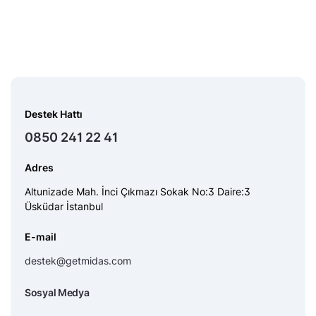
Destek Hattı
0850 241 22 41
Adres
Altunizade Mah. İnci Çıkmazı Sokak No:3 Daire:3
Üsküdar İstanbul
E-mail
destek@getmidas.com
Sosyal Medya