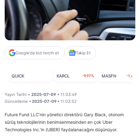
Google'da bizi tercih et
Takip Et
QUICK
KARCL
-9,97%
MASFN
-1,63%
Yayın Tarihi •
2025-07-09
• 11:03:49
Güncelleme
• 2025-07-09 •
11:03:52
Future Fund LLC’nin yönetici direktörü Gary Black, otonom
sürüş teknolojilerinin benimsenmesinden en çok Uber
Technologies Inc.’in (UBER) faydalanacağını düşünüyor.