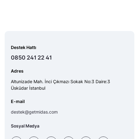
Destek Hattı
0850 241 22 41
Adres
Altunizade Mah. İnci Çıkmazı Sokak No:3 Daire:3
Üsküdar İstanbul
E-mail
destek@getmidas.com
Sosyal Medya