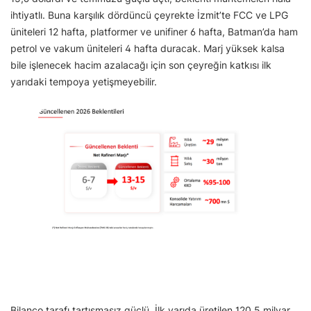
ihtiyatlı. Buna karşılık dördüncü çeyrekte İzmit’te FCC ve LPG
üniteleri 12 hafta, platformer ve unifiner 6 hafta, Batman’da ham
petrol ve vakum üniteleri 4 hafta duracak. Marj yüksek kalsa
bile işlenecek hacim azalacağı için son çeyreğin katkısı ilk
yarıdaki tempoya yetişmeyebilir.
Bilanço tarafı tartışmasız güçlü. İlk yarıda üretilen 120,5 milyar