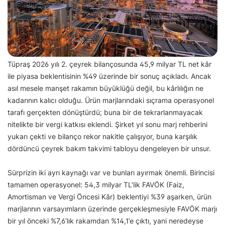
Tüpraş 2026 yılı 2. çeyrek bilançosunda 45,9 milyar TL net kâr
ile piyasa beklentisinin %49 üzerinde bir sonuç açıkladı. Ancak
asıl mesele manşet rakamın büyüklüğü değil, bu kârlılığın ne
kadarının kalıcı olduğu. Ürün marjlarındaki sıçrama operasyonel
tarafı gerçekten dönüştürdü; buna bir de tekrarlanmayacak
nitelikte bir vergi katkısı eklendi. Şirket yıl sonu marj rehberini
yukarı çekti ve bilanço rekor nakitle çalışıyor, buna karşılık
dördüncü çeyrek bakım takvimi tabloyu dengeleyen bir unsur.
Sürprizin iki ayrı kaynağı var ve bunları ayırmak önemli. Birincisi
tamamen operasyonel: 54,3 milyar TL’lik FAVÖK (Faiz,
Amortisman ve Vergi Öncesi Kâr) beklentiyi %39 aşarken, ürün
marjlarının varsayımların üzerinde gerçekleşmesiyle FAVÖK marjı
bir yıl önceki %7,6’lık rakamdan %14,1’e çıktı, yani neredeyse