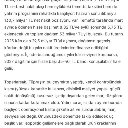
TL serbest nakit akışı hem eylüldeki temettü taksitini hem de
yatırım programını rahatlıkla karşılıyor; haziran sonu itibarıyla
130,7 milyar TL net nakit pozisyonu var. Temettü tarafında mart
ayında ödenen hisse başı net 8,82 TL’ye eylül sonunda 5,73 TL
eklenecek ve toplam dağıtım 33 milyar TL’yi bulacak. Bu tutarın
2025 kârı olan 29,5 milyar TL’yi aşması, dağıtımın geçmiş
kârdan değil bu yılın nakit üretiminden finanse edildiğini
gösteriyor. İçinde bulunduğumuz yılın kâr seviyesi korunursa,
2027 dağıtımı için hisse başı 35-40 TL bandı konuşulabilir hale
gelir.
Toparlarsak, Tüpraş’ın bu çeyrekte yaptığı, kendi kontrolündeki
kısmı (yüksek kapasite kullanımı, disiplinli maliyet yapısı, güçlü
nakit dönüşümü) kusursuz işletip dışarıdan gelen marj rüzgârını
sonuna kadar kullanmak oldu. Yatırımcı açısından ayrım burada
başlıyor: operasyonel kalite şirkete ait ve sürdürülebilir, marj
seviyesi ise değil. Önümüzdeki dönemde takip edilecek üç
başlık var: jeopolitik gelişmelere bağlı olarak ürün kraklarının