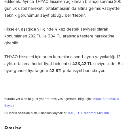
edilecek. Ayrıca THYAO hisseleri açıklanan bilanço sonrası 200
günlük üstel hareketli ortalamasının da altına gelmiş vaziyette.
Teknik görünümün zayıf olduğu belirtilebilir.
Hisseler, aşağıda yıl içinde 4 kez destek seviyesi olarak
konumlanan 282 TL ile 304 TL arasında testere hareketine
girebilir.
THYAO hisseleri için aracı kurumların son 1 ayda yayınladığı 12
aylık ortalama hedef fiyat beklentisi
433,42 TL
seviyesinde. Bu
fiyat güncel fiyata göre
42,8%
potansiyel barındırıyor.
Burada yer alan bilgiler yatırım tavsiyesi içermez. Bilgi için:
Midas Sorumluluk
Beyanı
Bu içerik hazırlanırken kullanılan kaynaklar:
KAP
,
THY Yatırımcı Sunumu
Paylaş