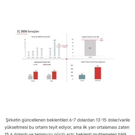
Şirketin güncellenen beklentileri 6-7 dolardan 13-15 dolar/varile
yükseltmesi bu ortamı teyit ediyor, ama ilk yarı ortalaması zaten
15,6 dolardı ve temmuzu güçlü açtı; beklenti muhtemelen hâlâ