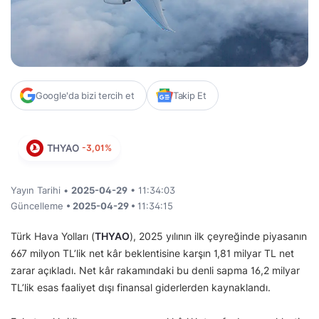
Google'da bizi tercih et
Takip Et
THYAO
-3,01%
Yayın Tarihi •
2025-04-29
• 11:34:03
Güncelleme
• 2025-04-29 •
11:34:15
Türk Hava Yolları (
THYAO
), 2025 yılının ilk çeyreğinde piyasanın
667 milyon TL’lik net kâr beklentisine karşın 1,81 milyar TL net
zarar açıkladı. Net kâr rakamındaki bu denli sapma 16,2 milyar
TL’lik esas faaliyet dışı finansal giderlerden kaynaklandı.