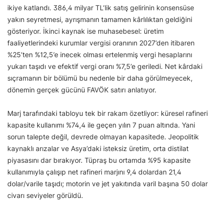
ikiye katlandı. 386,4 milyar TL’lik satış gelirinin konsensüse
yakın seyretmesi, ayrışmanın tamamen kârlılıktan geldiğini
gösteriyor. İkinci kaynak ise muhasebesel: üretim
faaliyetlerindeki kurumlar vergisi oranının 2027’den itibaren
%25’ten %12,5’e inecek olması ertelenmiş vergi hesaplarını
yukarı taşıdı ve efektif vergi oranı %7,5’e geriledi. Net kârdaki
sıçramanın bir bölümü bu nedenle bir daha görülmeyecek,
dönemin gerçek gücünü FAVÖK satırı anlatıyor.
Marj tarafındaki tabloyu tek bir rakam özetliyor: küresel rafineri
kapasite kullanımı %74,4 ile geçen yılın 7 puan altında. Yani
sorun talepte değil, devrede olmayan kapasitede. Jeopolitik
kaynaklı arızalar ve Asya’daki isteksiz üretim, orta distilat
piyasasını dar bırakıyor. Tüpraş bu ortamda %95 kapasite
kullanımıyla çalışıp net rafineri marjını 9,4 dolardan 21,4
dolar/varile taşıdı; motorin ve jet yakıtında varil başına 50 dolar
civarı seviyeler görüldü.