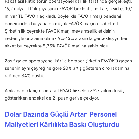
Fakat asıl kritik sorun operasyonel kârlılık tarafında gerçekleşti.
16,2 milyar TL’lik piyasanın FAVÖK beklentisine karşın şirket 10,1
milyar TL FAVÖK açıkladı. Böylelikle FAVÖK marjı pandemi
döneminden bu yana en düşük FAVÖK marjına isabet etti.
Şirketin ilk çeyrekte FAVÖK marjı mevsimsellik etkisinin
nedeniyle ortalama olarak 9%-15% arasında gerçekleşiyorken
şirket bu çeyrekte 5,75% FAVÖK marjına sahip oldu.
Zayıf gelen operasyonel kâr ile beraber şirketin FAVÖK’ü geçen
senenin aynı çeyreğine göre 20% artış gösteren ciro rakamına
rağmen 34% düştü.
Açıklanan bilanço sonrası THYAO hisseleri 3%’e yakın düşüş
gösterirken endeksi de 21 puan geriye çekiyor.
Dolar Bazında Güçlü Artan Personel
Maliyetleri Kârlılıkta Baskı Oluşturdu