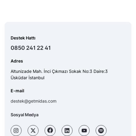
Destek Hattı
0850 241 22 41
Adres
Altunizade Mah. İnci Çıkmazı Sokak No:3 Daire:3
Üsküdar İstanbul
E-mail
destek@getmidas.com
Sosyal Medya