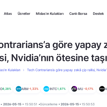
Atlas
Ücretler
Midas’ın Kulakları
Canlı Borsa
Destek
ntrarians’a göre yapay 
isi, Nvidia’nın ötesine taş
as’ın Kulakları
Tech Contrarians’a göre yapay zekâ çip rallisi, Nvidia’
DO
8,28%
ARM
-1,33%
INTC
1,87%
MU
-0,17%
i •
2026-05-15
• 15:50:51
•
Güncelleme
• 2026-05-15 •
15:50:53