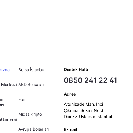
Destek Hattı
mızda
Borsa İstanbul
0850 241 22 41
 Merkezi
ABD Borsaları
Adres
ın
Fon
Altunizade Mah. İnci
arı
Çıkmazı Sokak No:3
Midas Kripto
Daire:3 Üsküdar İstanbul
 Akademi
Avrupa Borsaları
E-mail