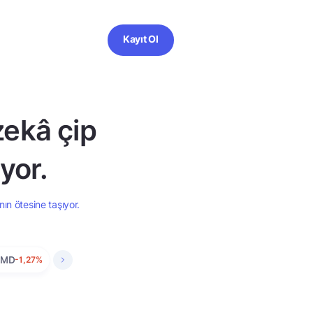
Kayıt Ol
zekâ çip
ıyor.
nın ötesine taşıyor.
AMD
-1,27%