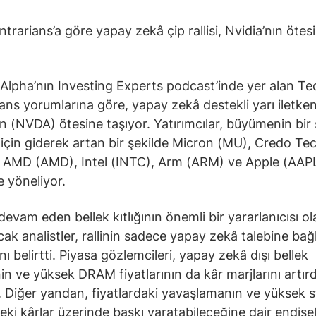
trarians’a göre yapay zekâ çip rallisi, Nvidia’nın ötes
Alpha’nın Investing Experts podcast’inde yer alan Te
ans yorumlarına göre, yapay zekâ destekli yarı iletken 
ın (NVDA) ötesine taşıyor. Yatırımcılar, büyümenin bir
için giderek artan bir şekilde Micron (MU), Credo T
AMD (AMD), Intel (INTC), Arm (ARM) ve Apple (AAPL
e yöneliyor.
devam eden bellek kıtlığının önemli bir yararlanıcısı o
cak analistler, rallinin sadece yapay zekâ talebine bağl
ı belirtti. Piyasa gözlemcileri, yapay zekâ dışı bellek
nin ve yüksek DRAM fiyatlarının da kâr marjlarını artırd
. Diğer yandan, fiyatlardaki yavaşlamanın ve yüksek s
eki kârlar üzerinde baskı yaratabileceğine dair endişe