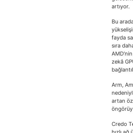
artıyor.
Bu arada
yükseliş
fayda sa
sıra dah
AMD’nin 
zekâ GPU
bağlantı
Arm, Ama
nedeniyl
artan öz
öngörüy
Credo Te
hızlı ağ 