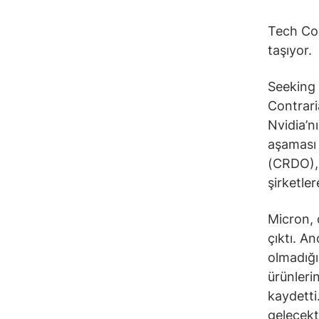
Tech Con
taşıyor.
Seeking 
Contrari
Nvidia’n
aşaması 
(CRDO), 
şirketler
Micron, 
çıktı. An
olmadığın
ürünleri
kaydetti
gelecekt