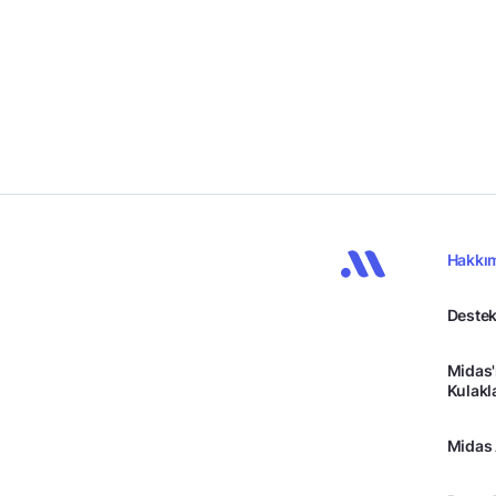
Hakkı
Destek
Midas'
Kulakl
Midas