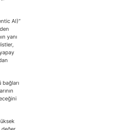
ntic AI)”
iden
nın yanı
stler,
 yapay
ndan
 bağları
arının
eceğini
yüksek
e değer