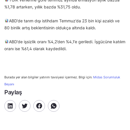
%1,78 artarken, yıllık bazda %31,75 oldu.
ABD’de tarım dışı istihdam Temmuz’da 23 bin kişi azaldı ve
80 binlik artış beklentisinin oldukça altında kaldı.
ABD’de işsizlik oranı %4,2’den %4,1’e geriledi. İşgücüne katılım
oranı ise %61,4 olarak kaydedildi.
Burada yer alan bilgiler yatırım tavsiyesi içermez. Bilgi için:
Midas Sorumluluk
Beyanı
Paylaş