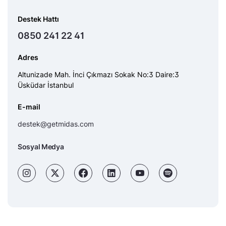
Destek Hattı
0850 241 22 41
Adres
Altunizade Mah. İnci Çıkmazı Sokak No:3 Daire:3
Üsküdar İstanbul
E-mail
destek@getmidas.com
Sosyal Medya