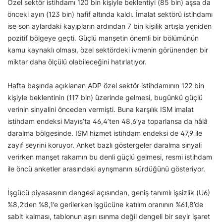
Özel sektör istihdamı 120 bin kişiyle beklentiyi (85 bin) aşsa da
önceki ayın (123 bin) hafif altında kaldı. İmalat sektörü istihdamı
ise son aylardaki kayıpların ardından 7 bin kişilik artışla yeniden
pozitif bölgeye geçti. Güçlü manşetin önemli bir bölümünün
kamu kaynaklı olması, özel sektördeki ivmenin görünenden bir
miktar daha ölçülü olabileceğini hatırlatıyor.
Hafta başında açıklanan ADP özel sektör istihdamının 122 bin
kişiyle beklentinin (117 bin) üzerinde gelmesi, bugünkü güçlü
verinin sinyalini önceden vermişti. Buna karşılık ISM imalat
istihdam endeksi Mayıs’ta 46,4’ten 48,6’ya toparlansa da hâlâ
daralma bölgesinde. ISM hizmet istihdam endeksi de 47,9 ile
zayıf seyrini koruyor. Anket bazlı göstergeler daralma sinyali
verirken manşet rakamın bu denli güçlü gelmesi, resmi istihdam
ile öncü anketler arasındaki ayrışmanın sürdüğünü gösteriyor.
İşgücü piyasasının dengesi açısından, geniş tanımlı işsizlik (U6)
%8,2’den %8,1’e gerilerken işgücüne katılım oranının %61,8’de
sabit kalması, tablonun aşırı ısınma değil dengeli bir seyir işaret