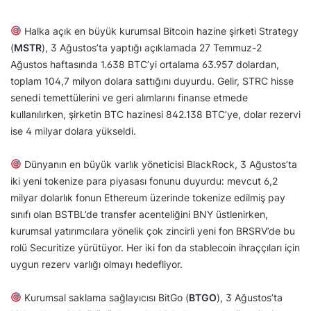
Halka açık en büyük kurumsal Bitcoin hazine şirketi Strategy
(
MSTR
), 3 Ağustos’ta yaptığı açıklamada 27 Temmuz-2
Ağustos haftasında 1.638 BTC’yi ortalama 63.957 dolardan,
toplam 104,7 milyon dolara sattığını duyurdu. Gelir, STRC hisse
senedi temettülerini ve geri alımlarını finanse etmede
kullanılırken, şirketin BTC hazinesi 842.138 BTC’ye, dolar rezervi
ise 4 milyar dolara yükseldi.
Dünyanın en büyük varlık yöneticisi BlackRock, 3 Ağustos’ta
iki yeni tokenize para piyasası fonunu duyurdu: mevcut 6,2
milyar dolarlık fonun Ethereum üzerinde tokenize edilmiş pay
sınıfı olan BSTBL’de transfer acenteliğini BNY üstlenirken,
kurumsal yatırımcılara yönelik çok zincirli yeni fon BRSRV’de bu
rolü Securitize yürütüyor. Her iki fon da stablecoin ihraççıları için
uygun rezerv varlığı olmayı hedefliyor.
Kurumsal saklama sağlayıcısı BitGo (
BTGO
), 3 Ağustos’ta