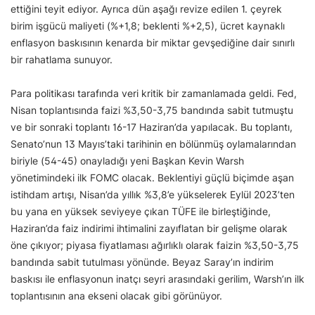
ettiğini teyit ediyor. Ayrıca dün aşağı revize edilen 1. çeyrek
birim işgücü maliyeti (%+1,8; beklenti %+2,5), ücret kaynaklı
enflasyon baskısının kenarda bir miktar gevşediğine dair sınırlı
bir rahatlama sunuyor.
Para politikası tarafında veri kritik bir zamanlamada geldi. Fed,
Nisan toplantısında faizi %3,50-3,75 bandında sabit tutmuştu
ve bir sonraki toplantı 16-17 Haziran’da yapılacak. Bu toplantı,
Senato’nun 13 Mayıs’taki tarihinin en bölünmüş oylamalarından
biriyle (54-45) onayladığı yeni Başkan Kevin Warsh
yönetimindeki ilk FOMC olacak. Beklentiyi güçlü biçimde aşan
istihdam artışı, Nisan’da yıllık %3,8’e yükselerek Eylül 2023’ten
bu yana en yüksek seviyeye çıkan TÜFE ile birleştiğinde,
Haziran’da faiz indirimi ihtimalini zayıflatan bir gelişme olarak
öne çıkıyor; piyasa fiyatlaması ağırlıklı olarak faizin %3,50-3,75
bandında sabit tutulması yönünde. Beyaz Saray’ın indirim
baskısı ile enflasyonun inatçı seyri arasındaki gerilim, Warsh’ın ilk
toplantısının ana ekseni olacak gibi görünüyor.