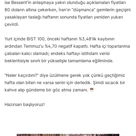
ise Bessent’in anlaşmaya yakın olunduğu açıklamaları fiyatları
80 doların altına çekerken, İran’ın “düşmanca” gemilerin geçişini
yasaklayan taslağı haftanın sonunda fiyatları yeniden yukarı
çevirdi.
Yurt içinde BIST 100, önceki haftanın %3,48’lik kaybının
ardından Temmuz’u %4,70 negatif kapattı. Hafta içi toparlanma
çabaları kalıcı olamadı; endeks haftayı istihdam verisi
beklentisiyle sınırlı bir yükselişle tamamlama eğiliminde.
“Neler kaçırdım?” diye üzülmene gerek yok çünkü geçtiğimiz
hafta olan biten ne varsa senin için derledik. Şimdi sıcacık bir
kahve alıp gündeme bir göz atma zamanı.
Hazırsan başlıyoruz!