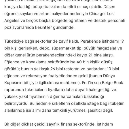
karşıya kaldığı bütçe baskıları da etkili olmuş olabilir. Düşen
öğrenci sayıları ve artan maliyetler nedeniyle Chicago, Los
Angeles ve birçok başka bölgede öğretmen ve destek personeli
pozisyonlarında kesintiler gündemde.
Tüketiciye bağlı sektörler de zayıf kaldı. Perakende istihdamı 19
bin kişi gerilerken, depo, süpermarket tipi büyük mağazalar ve
diğer genel ürün perakendecilerindeki kayıp 21 bine ulaştı.
Eğlence ve konaklama sektöründe ise 40 bin kişilik düşüş
görüldü; bunun yaklaşık 26 bini restoran ve barlardan, 10 bini
eğlence ve rekreasyon faaliyetlerinden geldi (bunun Dünya
Kupasının bitişiyle ilgili olması muhtemel). Fed’in son Beige Book
raporunda tüketicilerin fiyatlara daha duyarlı hale geldiği ve
yüksek yakıt fiyatlarının diğer harcamaları baskıladığı
belirtiliyordu. Bu nedenle şirketlerin özellikle isteğe bağlı tüketim
alanlarında işe alımı daha temkinli yürütmesi şaşırtıcı değil.
Bir diğer dikkat çekici zayıflık finans sektöründe. İstihdam