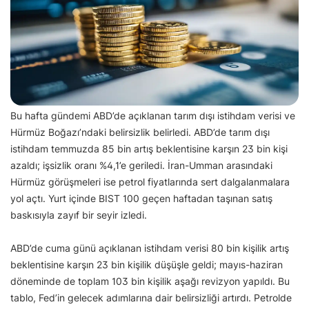
Bu hafta gündemi ABD’de açıklanan tarım dışı istihdam verisi ve
Hürmüz Boğazı’ndaki belirsizlik belirledi. ABD’de tarım dışı
istihdam temmuzda 85 bin artış beklentisine karşın 23 bin kişi
azaldı; işsizlik oranı %4,1’e geriledi. İran-Umman arasındaki
Hürmüz görüşmeleri ise petrol fiyatlarında sert dalgalanmalara
yol açtı. Yurt içinde BIST 100 geçen haftadan taşınan satış
baskısıyla zayıf bir seyir izledi.
ABD’de cuma günü açıklanan istihdam verisi 80 bin kişilik artış
beklentisine karşın 23 bin kişilik düşüşle geldi; mayıs-haziran
döneminde de toplam 103 bin kişilik aşağı revizyon yapıldı. Bu
tablo, Fed’in gelecek adımlarına dair belirsizliği artırdı. Petrolde