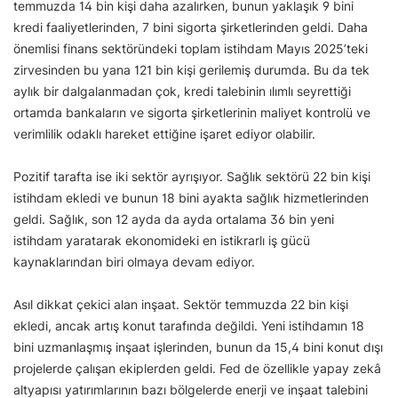
temmuzda 14 bin kişi daha azalırken, bunun yaklaşık 9 bini
kredi faaliyetlerinden, 7 bini sigorta şirketlerinden geldi. Daha
önemlisi finans sektöründeki toplam istihdam Mayıs 2025’teki
zirvesinden bu yana 121 bin kişi gerilemiş durumda. Bu da tek
aylık bir dalgalanmadan çok, kredi talebinin ılımlı seyrettiği
ortamda bankaların ve sigorta şirketlerinin maliyet kontrolü ve
verimlilik odaklı hareket ettiğine işaret ediyor olabilir.
Pozitif tarafta ise iki sektör ayrışıyor. Sağlık sektörü 22 bin kişi
istihdam ekledi ve bunun 18 bini ayakta sağlık hizmetlerinden
geldi. Sağlık, son 12 ayda da ayda ortalama 36 bin yeni
istihdam yaratarak ekonomideki en istikrarlı iş gücü
kaynaklarından biri olmaya devam ediyor.
Asıl dikkat çekici alan inşaat. Sektör temmuzda 22 bin kişi
ekledi, ancak artış konut tarafında değildi. Yeni istihdamın 18
bini uzmanlaşmış inşaat işlerinden, bunun da 15,4 bini konut dışı
projelerde çalışan ekiplerden geldi. Fed de özellikle yapay zekâ
altyapısı yatırımlarının bazı bölgelerde enerji ve inşaat talebini