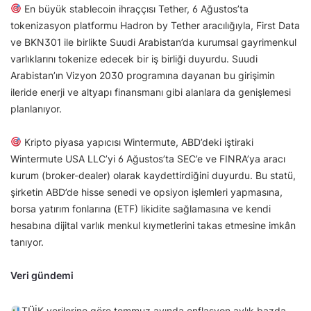
En büyük stablecoin ihraççısı Tether, 6 Ağustos’ta
tokenizasyon platformu Hadron by Tether aracılığıyla, First Data
ve BKN301 ile birlikte Suudi Arabistan’da kurumsal gayrimenkul
varlıklarını tokenize edecek bir iş birliği duyurdu. Suudi
Arabistan’ın Vizyon 2030 programına dayanan bu girişimin
ileride enerji ve altyapı finansmanı gibi alanlara da genişlemesi
planlanıyor.
Kripto piyasa yapıcısı Wintermute, ABD’deki iştiraki
Wintermute USA LLC’yi 6 Ağustos’ta SEC’e ve FINRA’ya aracı
kurum (broker-dealer) olarak kaydettirdiğini duyurdu. Bu statü,
şirketin ABD’de hisse senedi ve opsiyon işlemleri yapmasına,
borsa yatırım fonlarına (ETF) likidite sağlamasına ve kendi
hesabına dijital varlık menkul kıymetlerini takas etmesine imkân
tanıyor.
Veri gündemi
TÜİK verilerine göre temmuz ayında enflasyon aylık bazda