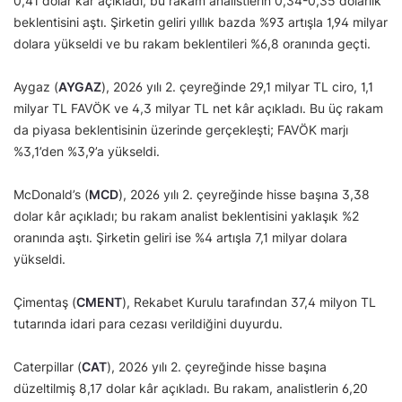
0,41 dolar kâr açıkladı; bu rakam analistlerin 0,34-0,35 dolarlık
beklentisini aştı. Şirketin geliri yıllık bazda %93 artışla 1,94 milyar
dolara yükseldi ve bu rakam beklentileri %6,8 oranında geçti.
Aygaz (
AYGAZ
), 2026 yılı 2. çeyreğinde 29,1 milyar TL ciro, 1,1
milyar TL FAVÖK ve 4,3 milyar TL net kâr açıkladı. Bu üç rakam
da piyasa beklentisinin üzerinde gerçekleşti; FAVÖK marjı
%3,1’den %3,9’a yükseldi.
McDonald’s (
MCD
), 2026 yılı 2. çeyreğinde hisse başına 3,38
dolar kâr açıkladı; bu rakam analist beklentisini yaklaşık %2
oranında aştı. Şirketin geliri ise %4 artışla 7,1 milyar dolara
yükseldi.
Çimentaş (
CMENT
), Rekabet Kurulu tarafından 37,4 milyon TL
tutarında idari para cezası verildiğini duyurdu.
Caterpillar (
CAT
), 2026 yılı 2. çeyreğinde hisse başına
düzeltilmiş 8,17 dolar kâr açıkladı. Bu rakam, analistlerin 6,20