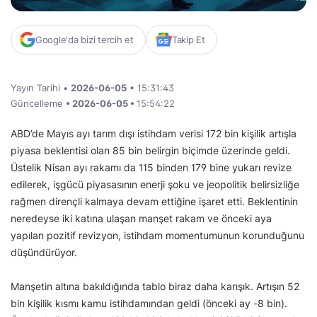
Google'da bizi tercih et
Takip Et
Yayın Tarihi •
2026-06-05
• 15:31:43
Güncelleme
• 2026-06-05 •
15:54:22
ABD’de Mayıs ayı tarım dışı istihdam verisi 172 bin kişilik artışla
piyasa beklentisi olan 85 bin belirgin biçimde üzerinde geldi.
Üstelik Nisan ayı rakamı da 115 binden 179 bine yukarı revize
edilerek, işgücü piyasasının enerji şoku ve jeopolitik belirsizliğe
rağmen dirençli kalmaya devam ettiğine işaret etti. Beklentinin
neredeyse iki katına ulaşan manşet rakam ve önceki aya
yapılan pozitif revizyon, istihdam momentumunun korunduğunu
düşündürüyor.
Manşetin altına bakıldığında tablo biraz daha karışık. Artışın 52
bin kişilik kısmı kamu istihdamından geldi (önceki ay -8 bin).