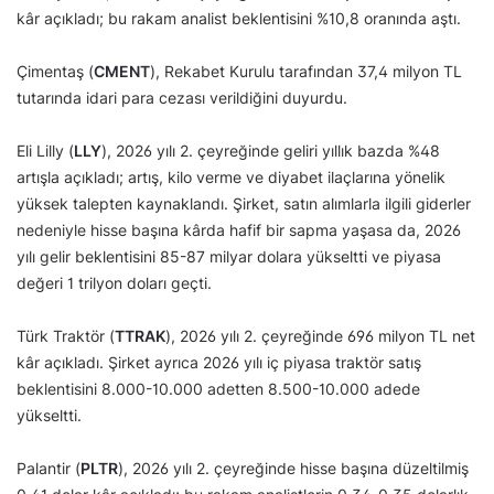
kâr açıkladı; bu rakam analist beklentisini %10,8 oranında aştı.
Çimentaş (
CMENT
), Rekabet Kurulu tarafından 37,4 milyon TL
tutarında idari para cezası verildiğini duyurdu.
Eli Lilly (
LLY
), 2026 yılı 2. çeyreğinde geliri yıllık bazda %48
artışla açıkladı; artış, kilo verme ve diyabet ilaçlarına yönelik
yüksek talepten kaynaklandı. Şirket, satın alımlarla ilgili giderler
nedeniyle hisse başına kârda hafif bir sapma yaşasa da, 2026
yılı gelir beklentisini 85-87 milyar dolara yükseltti ve piyasa
değeri 1 trilyon doları geçti.
Türk Traktör (
TTRAK
), 2026 yılı 2. çeyreğinde 696 milyon TL net
kâr açıkladı. Şirket ayrıca 2026 yılı iç piyasa traktör satış
beklentisini 8.000-10.000 adetten 8.500-10.000 adede
yükseltti.
Palantir (
PLTR
), 2026 yılı 2. çeyreğinde hisse başına düzeltilmiş