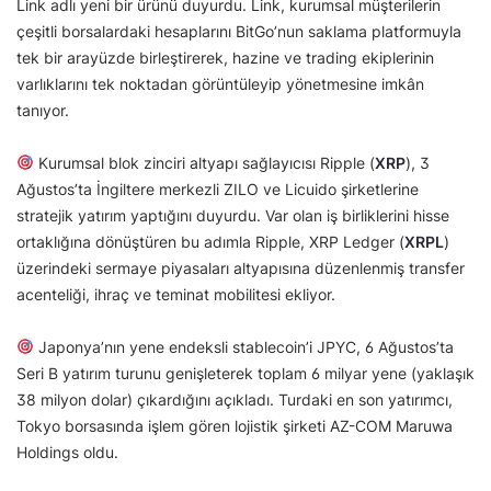
Link adlı yeni bir ürünü duyurdu. Link, kurumsal müşterilerin
çeşitli borsalardaki hesaplarını BitGo’nun saklama platformuyla
tek bir arayüzde birleştirerek, hazine ve trading ekiplerinin
varlıklarını tek noktadan görüntüleyip yönetmesine imkân
tanıyor.
Kurumsal blok zinciri altyapı sağlayıcısı Ripple (
XRP
), 3
Ağustos’ta İngiltere merkezli ZILO ve Licuido şirketlerine
stratejik yatırım yaptığını duyurdu. Var olan iş birliklerini hisse
ortaklığına dönüştüren bu adımla Ripple, XRP Ledger (
XRPL
)
üzerindeki sermaye piyasaları altyapısına düzenlenmiş transfer
acenteliği, ihraç ve teminat mobilitesi ekliyor.
Japonya’nın yene endeksli stablecoin’i JPYC, 6 Ağustos’ta
Seri B yatırım turunu genişleterek toplam 6 milyar yene (yaklaşık
38 milyon dolar) çıkardığını açıkladı. Turdaki en son yatırımcı,
Tokyo borsasında işlem gören lojistik şirketi AZ-COM Maruwa
Holdings oldu.