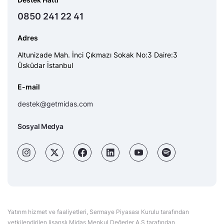
0850 241 22 41
Adres
Altunizade Mah. İnci Çıkmazı Sokak No:3 Daire:3
Üsküdar İstanbul
E-mail
destek@getmidas.com
Sosyal Medya
Yatırım hizmet ve faaliyetleri, Sermaye Piyasası Kurulu tarafından
yetkilendirilen lisanslı Midas Menkul Değerler A.Ş tarafından